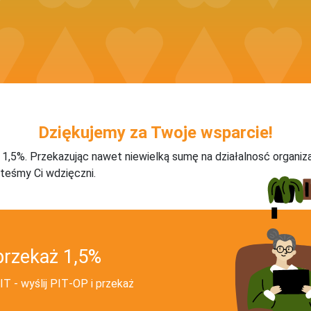
Dziękujemy za Twoje wsparcie!
j 1,5%. Przekazując nawet niewielką sumę na działalnosć organiz
teśmy Ci wdzięczni.
przekaż 1,5%
T - wyślij PIT‑OP i przekaż