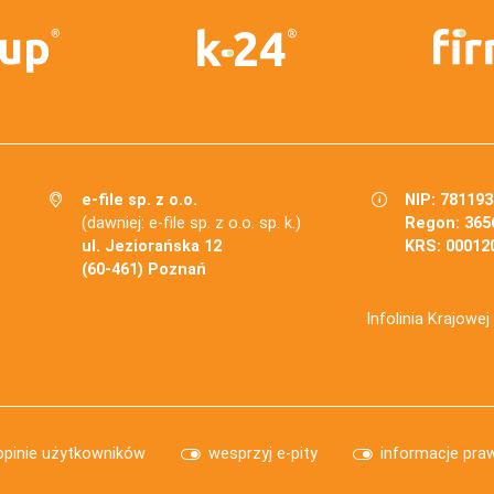
e-file sp. z o.o.
NIP: 78119
(dawniej: e-file sp. z o.o. sp. k.)
Regon: 365
ul. Jeziorańska 12
KRS: 00012
(60-461) Poznań
Infolinia Krajowe
opinie użytkowników
wesprzyj e-pity
informacje pra