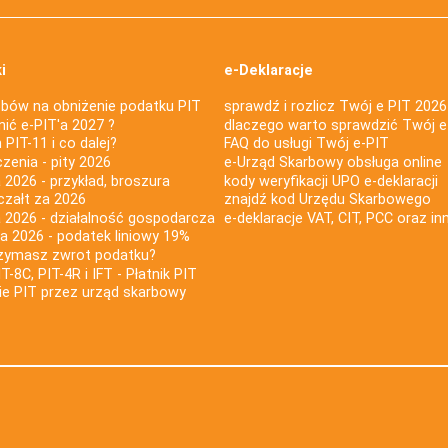
i
e-Deklaracje
bów na obniżenie podatku PIT
sprawdź i rozlicz Twój e PIT 2026
nić e-PIT'a 2027 ?
dlaczego warto sprawdzić Twój e
PIT-11 i co dalej?
FAQ do usługi Twój e-PIT
iczenia - pity 2026
e-Urząd Skarbowy obsługa online
 2026 - przykład, broszura
kody weryfikacji UPO e-deklaracji
czałt za 2026
znajdź kod Urzędu Skarbowego
a 2026 - działalność gospodarcza
e-deklaracje VAT, CIT, PCC oraz in
za 2026 - podatek liniowy 19%
rzymasz zwrot podatku?
IT-8C, PIT-4R i IFT - Płatnik PIT
nie PIT przez urząd skarbowy