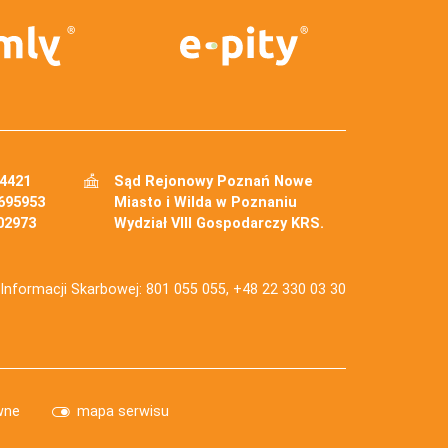
34421
Sąd Rejonowy Poznań Nowe
695953
Miasto i Wilda w Poznaniu
02973
Wydział VIII Gospodarczy KRS.
j Informacji Skarbowej: 801 055 055, +48 22 330 03 30
wne
mapa serwisu