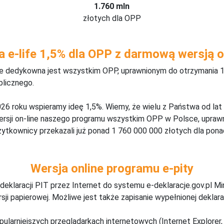
1.760 mln
złotych dla OPP
a e-life 1,5% dla OPP z darmową wersją o
ine dedykowna jest wszystkim OPP, uprawnionym do otrzymania 1
blicznego.
26 roku wspieramy ideę 1,5%. Wiemy, że wielu z Państwa od lat
wersji on-line naszego programu wszystkim OPP w Polsce, upraw
żytkownicy przekazali już ponad 1 760 000 000 złotych dla ponad
Wersja online programu e-pity
deklaracji PIT przez Internet do systemu e-deklaracje.gov.pl M
ji papierowej. Możliwe jest także zapisanie wypełnionej deklarac
pularniejszych przeglądarkach internetowych (Internet Explorer, 