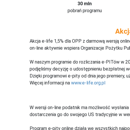
30 mln
pobrań programu
Akcj
Akcja e-life 1,5% dla OPP z darmową wersją onl
on-line aktywnie wspiera Organizacje Pożytku Pu
W naszym programie do rozliczania e-PITów w 20
podjęliśmy decyzję o udostępnieniu bezpłatnej 
Dzięki programowi e-pity od dnia jego premiery, u
Więcej informacji na
www.e-life.org.pl
W wersji on-line podatnik ma możliwość wysłania 
dostarczenia go do swojego US tradycyjnie w wers
Program e-pity online działa we wszystkich najpo