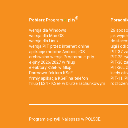
®
Pobierz
Program
e‑
pity
Poradnik
wersja dla Windows
26 sposo
wersja dla Mac OS
jak wypeł
wersja dla Linux
dostałem 
wersja PIT przez internet online
ulgi i odl
aplikacje mobilne Android, iOS
PIT-37 za
archiwalna wersja Programu e-pity
PIT-28 ry
e-pity 2026/2027 w fillup
PIT-36 z
e‑Faktury KSeF w fillup
PIT-36L 
Darmowa faktura KSeF
kiedy ot
firmly aplikacja KSeF na telefon
PIT-11, P
fillup | k24 - KSeF w biurze rachunkowym
rozlicze
Program e-pity® Najlepsze w POLSCE.