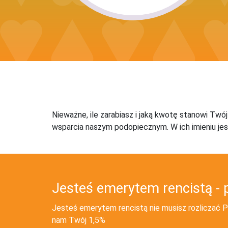
Nieważne, ile zarabiasz i jaką kwotę stanowi Twó
wsparcia naszym podopiecznym. W ich imieniu jes
Jesteś emerytem rencistą - 
Jesteś emerytem rencistą nie musisz rozliczać PI
nam Twój 1,5%