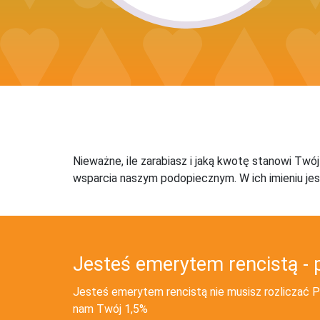
Nieważne, ile zarabiasz i jaką kwotę stanowi Twó
wsparcia naszym podopiecznym. W ich imieniu jes
Jesteś emerytem rencistą - 
Jesteś emerytem rencistą nie musisz rozliczać PI
nam Twój 1,5%