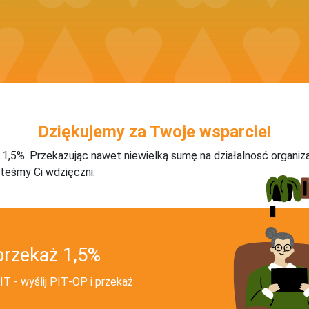
Dziękujemy za Twoje wsparcie!
j 1,5%. Przekazując nawet niewielką sumę na działalnosć organiz
teśmy Ci wdzięczni.
przekaż 1,5%
T - wyślij PIT‑OP i przekaż