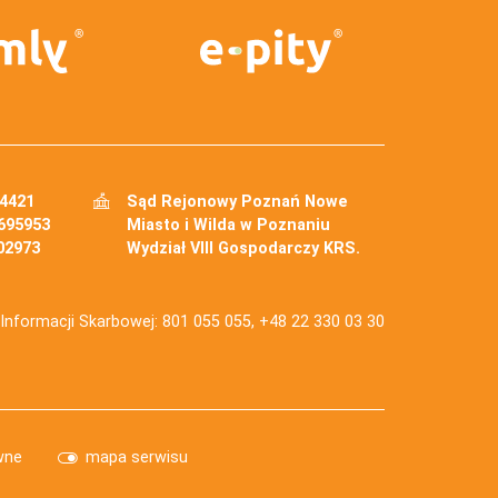
34421
Sąd Rejonowy Poznań Nowe
695953
Miasto i Wilda w Poznaniu
02973
Wydział VIII Gospodarczy KRS.
j Informacji Skarbowej: 801 055 055, +48 22 330 03 30
wne
mapa serwisu