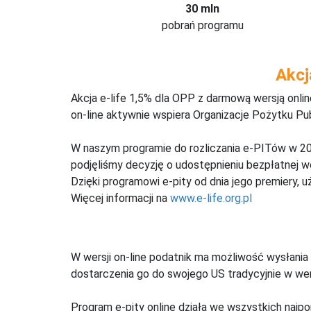
30 mln
pobrań programu
Akcj
Akcja e-life 1,5% dla OPP z darmową wersją onl
on-line aktywnie wspiera Organizacje Pożytku Pu
W naszym programie do rozliczania e-PITów w 20
podjęliśmy decyzję o udostępnieniu bezpłatnej 
Dzięki programowi e-pity od dnia jego premiery, u
Więcej informacji na
www.e-life.org.pl
W wersji on-line podatnik ma możliwość wysłania 
dostarczenia go do swojego US tradycyjnie w wers
Program e-pity online działa we wszystkich najpo