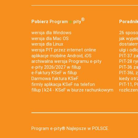
®
Pobierz
Program
e‑
pity
Poradnik
wersja dla Windows
26 sposo
wersja dla Mac OS
jak wypeł
wersja dla Linux
dostałem 
wersja PIT przez internet online
ulgi i odl
aplikacje mobilne Android, iOS
PIT-37 za
archiwalna wersja Programu e-pity
PIT-28 ry
e-pity 2026/2027 w fillup
PIT-36 z
e‑Faktury KSeF w fillup
PIT-36L 
Darmowa faktura KSeF
kiedy ot
firmly aplikacja KSeF na telefon
PIT-11, P
fillup | k24 - KSeF w biurze rachunkowym
rozlicze
Program e-pity® Najlepsze w POLSCE.