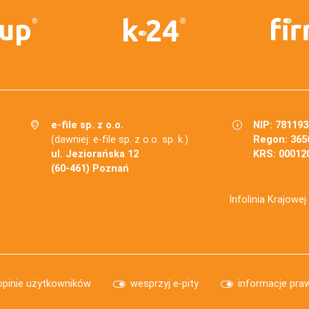
e-file sp. z o.o.
NIP: 78119
(dawniej: e-file sp. z o.o. sp. k.)
Regon: 365
ul. Jeziorańska 12
KRS: 00012
(60-461) Poznań
Infolinia Krajowe
opinie użytkowników
wesprzyj e-pity
informacje pra