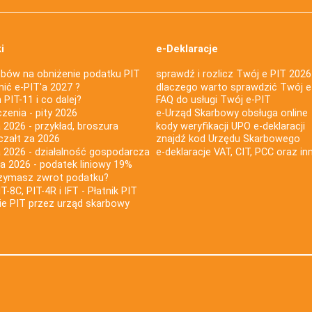
i
e-Deklaracje
bów na obniżenie podatku PIT
sprawdź i rozlicz Twój e PIT 2026
nić e-PIT'a 2027 ?
dlaczego warto sprawdzić Twój e
PIT-11 i co dalej?
FAQ do usługi Twój e-PIT
iczenia - pity 2026
e-Urząd Skarbowy obsługa online
 2026 - przykład, broszura
kody weryfikacji UPO e-deklaracji
czałt za 2026
znajdź kod Urzędu Skarbowego
a 2026 - działalność gospodarcza
e-deklaracje VAT, CIT, PCC oraz in
za 2026 - podatek liniowy 19%
rzymasz zwrot podatku?
IT-8C, PIT-4R i IFT - Płatnik PIT
nie PIT przez urząd skarbowy