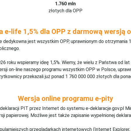
1.760 mln
złotych dla OPP
a e-life 1,5% dla OPP z darmową wersją o
ine dedykowna jest wszystkim OPP, uprawnionym do otrzymania 1
blicznego.
26 roku wspieramy ideę 1,5%. Wiemy, że wielu z Państwa od lat
wersji on-line naszego programu wszystkim OPP w Polsce, upraw
żytkownicy przekazali już ponad 1 760 000 000 złotych dla ponad
Wersja online programu e-pity
deklaracji PIT przez Internet do systemu e-deklaracje.gov.pl M
ji papierowej. Możliwe jest także zapisanie wypełnionej deklarac
pularniejszych przeglądarkach internetowych (Internet Explorer, 