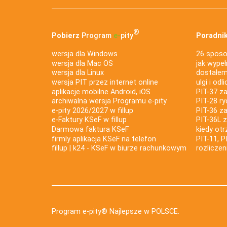
®
Pobierz
Program
e‑
pity
Poradnik
wersja dla Windows
26 sposo
wersja dla Mac OS
jak wypeł
wersja dla Linux
dostałem 
wersja PIT przez internet online
ulgi i odl
aplikacje mobilne Android, iOS
PIT-37 za
archiwalna wersja Programu e-pity
PIT-28 ry
e-pity 2026/2027 w fillup
PIT-36 z
e‑Faktury KSeF w fillup
PIT-36L 
Darmowa faktura KSeF
kiedy ot
firmly aplikacja KSeF na telefon
PIT-11, P
fillup | k24 - KSeF w biurze rachunkowym
rozlicze
Program e-pity® Najlepsze w POLSCE.