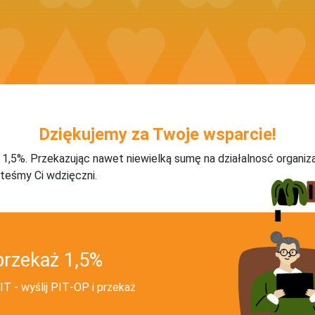
Dziękujemy za Twoje wsparcie!
j 1,5%. Przekazując nawet niewielką sumę na działalnosć organiz
teśmy Ci wdzięczni.
przekaż 1,5%
T - wyślij PIT‑OP i przekaż