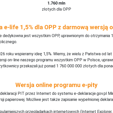
1.760 mln
złotych dla OPP
a e-life 1,5% dla OPP z darmową wersją o
ine dedykowna jest wszystkim OPP, uprawnionym do otrzymania 1
blicznego.
26 roku wspieramy ideę 1,5%. Wiemy, że wielu z Państwa od lat
wersji on-line naszego programu wszystkim OPP w Polsce, upraw
żytkownicy przekazali już ponad 1 760 000 000 złotych dla ponad
Wersja online programu e-pity
deklaracji PIT przez Internet do systemu e-deklaracje.gov.pl M
ji papierowej. Możliwe jest także zapisanie wypełnionej deklarac
pularniejszych przeglądarkach internetowych (Internet Explorer, 