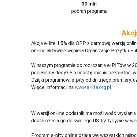
30 mln
pobrań programu
Akcj
Akcja e-life 1,5% dla OPP z darmową wersją onl
on-line aktywnie wspiera Organizacje Pożytku Pu
W naszym programie do rozliczania e-PITów w 20
podjęliśmy decyzję o udostępnieniu bezpłatnej 
Dzięki programowi e-pity od dnia jego premiery, u
Więcej informacji na
www.e-life.org.pl
W wersji on-line podatnik ma możliwość wysłania 
dostarczenia go do swojego US tradycyjnie w wers
Program e-pity online działa we wszystkich najpo