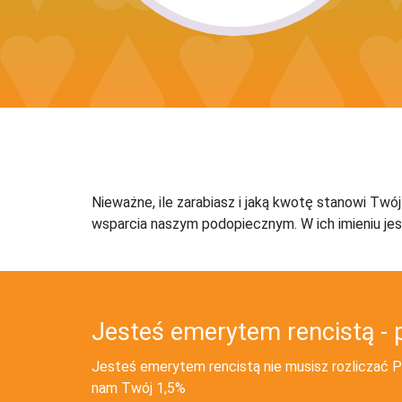
Nieważne, ile zarabiasz i jaką kwotę stanowi Twó
wsparcia naszym podopiecznym. W ich imieniu jes
Jesteś emerytem rencistą - 
Jesteś emerytem rencistą nie musisz rozliczać PI
nam Twój 1,5%