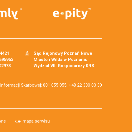
34421
Sąd Rejonowy Poznań Nowe
695953
Miasto i Wilda w Poznaniu
02973
Wydział VIII Gospodarczy KRS.
j Informacji Skarbowej: 801 055 055, +48 22 330 03 30
wne
mapa serwisu