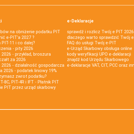
i
e-Deklaracje
bów na obniżenie podatku PIT
sprawdź i rozlicz Twój e PIT 2026
nić e-PIT'a 2027 ?
dlaczego warto sprawdzić Twój e
PIT-11 i co dalej?
FAQ do usługi Twój e-PIT
iczenia - pity 2026
e-Urząd Skarbowy obsługa online
 2026 - przykład, broszura
kody weryfikacji UPO e-deklaracji
czałt za 2026
znajdź kod Urzędu Skarbowego
a 2026 - działalność gospodarcza
e-deklaracje VAT, CIT, PCC oraz in
za 2026 - podatek liniowy 19%
rzymasz zwrot podatku?
IT-8C, PIT-4R i IFT - Płatnik PIT
nie PIT przez urząd skarbowy