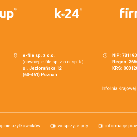
e-file sp. z o.o.
NIP: 78119
(dawniej: e-file sp. z o.o. sp. k.)
Regon: 365
ul. Jeziorańska 12
KRS: 00012
(60-461) Poznań
Infolinia Krajowe
opinie użytkowników
wesprzyj e-pity
informacje pra