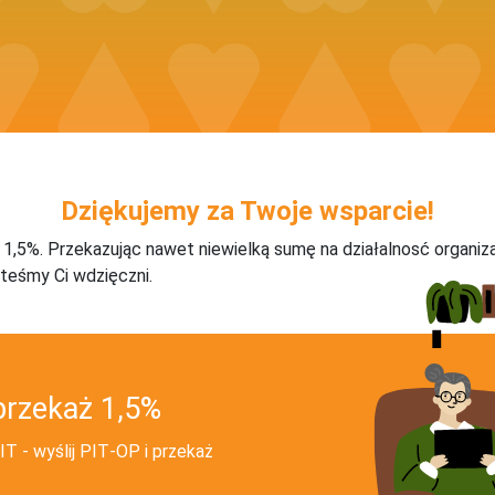
Dziękujemy za Twoje wsparcie!
j 1,5%. Przekazując nawet niewielką sumę na działalnosć organiz
teśmy Ci wdzięczni.
przekaż 1,5%
T - wyślij PIT‑OP i przekaż