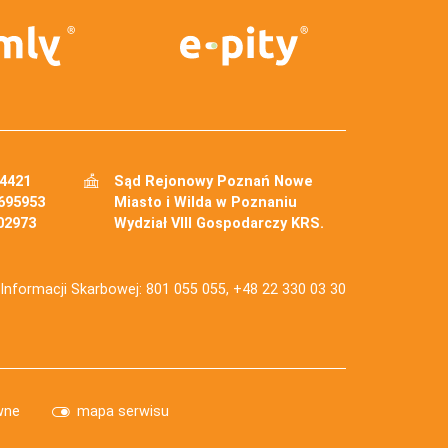
34421
Sąd Rejonowy Poznań Nowe
695953
Miasto i Wilda w Poznaniu
02973
Wydział VIII Gospodarczy KRS.
j Informacji Skarbowej: 801 055 055, +48 22 330 03 30
wne
mapa serwisu