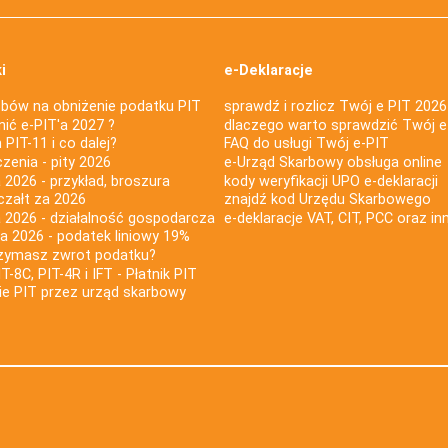
i
e-Deklaracje
bów na obniżenie podatku PIT
sprawdź i rozlicz Twój e PIT 2026
nić e-PIT'a 2027 ?
dlaczego warto sprawdzić Twój e
PIT-11 i co dalej?
FAQ do usługi Twój e-PIT
iczenia - pity 2026
e-Urząd Skarbowy obsługa online
 2026 - przykład, broszura
kody weryfikacji UPO e-deklaracji
czałt za 2026
znajdź kod Urzędu Skarbowego
a 2026 - działalność gospodarcza
e-deklaracje VAT, CIT, PCC oraz in
za 2026 - podatek liniowy 19%
rzymasz zwrot podatku?
IT-8C, PIT-4R i IFT - Płatnik PIT
nie PIT przez urząd skarbowy