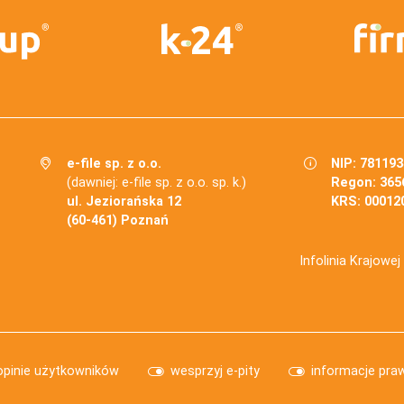
e-file sp. z o.o.
NIP: 78119
(dawniej: e-file sp. z o.o. sp. k.)
Regon: 365
ul. Jeziorańska 12
KRS: 00012
(60-461) Poznań
Infolinia Krajowe
opinie użytkowników
wesprzyj e-pity
informacje pra