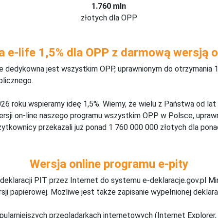
1.760 mln
złotych dla OPP
a e-life 1,5% dla OPP z darmową wersją o
ine dedykowna jest wszystkim OPP, uprawnionym do otrzymania 1
blicznego.
26 roku wspieramy ideę 1,5%. Wiemy, że wielu z Państwa od lat
wersji on-line naszego programu wszystkim OPP w Polsce, upraw
żytkownicy przekazali już ponad 1 760 000 000 złotych dla ponad
Wersja online programu e-pity
deklaracji PIT przez Internet do systemu e-deklaracje.gov.pl M
ji papierowej. Możliwe jest także zapisanie wypełnionej deklarac
pularniejszych przeglądarkach internetowych (Internet Explorer, 