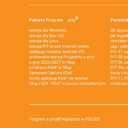
®
Pobierz
Program
e‑
pity
Poradnik
wersja dla Windows
26 sposo
wersja dla Mac OS
jak wypeł
wersja dla Linux
dostałem 
wersja PIT przez internet online
ulgi i odl
aplikacje mobilne Android, iOS
PIT-37 za
archiwalna wersja Programu e-pity
PIT-28 ry
e-pity 2026/2027 w fillup
PIT-36 z
e‑Faktury KSeF w fillup
PIT-36L 
Darmowa faktura KSeF
kiedy ot
firmly aplikacja KSeF na telefon
PIT-11, P
fillup | k24 - KSeF w biurze rachunkowym
rozlicze
Program e-pity® Najlepsze w POLSCE.