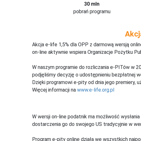
30 mln
pobrań programu
Akcj
Akcja e-life 1,5% dla OPP z darmową wersją onl
on-line aktywnie wspiera Organizacje Pożytku Pu
W naszym programie do rozliczania e-PITów w 20
podjęliśmy decyzję o udostępnieniu bezpłatnej 
Dzięki programowi e-pity od dnia jego premiery, u
Więcej informacji na
www.e-life.org.pl
W wersji on-line podatnik ma możliwość wysłania 
dostarczenia go do swojego US tradycyjnie w wers
Program e-pity online działa we wszystkich najpo