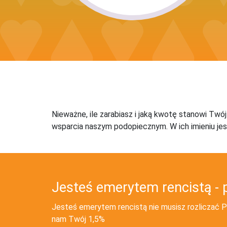
Nieważne, ile zarabiasz i jaką kwotę stanowi Twó
wsparcia naszym podopiecznym. W ich imieniu jes
Jesteś emerytem rencistą - 
Jesteś emerytem rencistą nie musisz rozliczać PI
nam Twój 1,5%