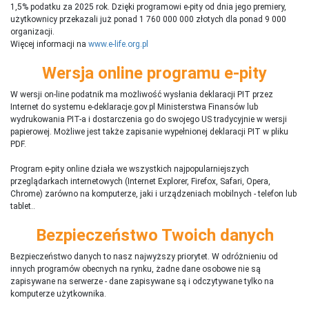
1,5% podatku za 2025 rok. Dzięki programowi e-pity od dnia jego premiery,
użytkownicy przekazali już ponad 1 760 000 000 złotych dla ponad 9 000
organizacji.
Więcej informacji na
www.e-life.org.pl
Wersja online programu e-pity
W wersji on-line podatnik ma możliwość wysłania deklaracji PIT przez
Internet do systemu e-deklaracje.gov.pl Ministerstwa Finansów lub
wydrukowania PIT-a i dostarczenia go do swojego US tradycyjnie w wersji
papierowej. Możliwe jest także zapisanie wypełnionej deklaracji PIT w pliku
PDF.
Program e-pity online działa we wszystkich najpopularniejszych
przeglądarkach internetowych (Internet Explorer, Firefox, Safari, Opera,
Chrome) zarówno na komputerze, jaki i urządzeniach mobilnych - telefon lub
tablet..
Bezpieczeństwo Twoich danych
Bezpieczeństwo danych to nasz najwyższy priorytet. W odróżnieniu od
innych programów obecnych na rynku,
ż
adne dane osobowe nie są
zapisywane na serwerze - dane zapisywane są i odczytywane tylko na
komputerze użytkownika.