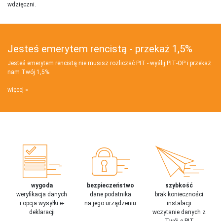
wdzięczni.
Jesteś emerytem rencistą - przekaż 1,5%
Jesteś emerytem rencistą nie musisz rozliczać PIT - wyślij PIT‑OP i przekaż
nam Twój 1,5%
więcej
wygoda
bezpieczeństwo
szybkość
weryfikacja danych
dane podatnika
brak konieczności
i opcja wysyłki e-
na jego urządzeniu
instalacji
deklaracji
wczytanie danych z
Twój e-PIT