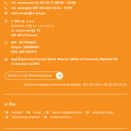
tel. serwisowy: 61 307 00 77 (08:00 - 16:00)
tel. awaryjny: 883 784 626 (16:00 - 18:00)
mail:
serwis@e-pity.pl
e-file sp. z o.o.
(dawniej: e-file sp. z o.o. sp. k.)
ul. Jeziorańska 12
(60-461) Poznań
NIP: 7811934421
Regon: 365695953
KRS: 0001202973
Sąd Rejonowy Poznań Nowe Miasto i Wilda w Poznaniu Wydział VIII
Gospodarczy KRS.
Znajdź Urząd Skarbowy online
Infolinia Krajowej Informacji Skarbowej: 801 055 055, +48 22 330 03 30
e-file
kontakt
o nas
opinie użytkowników
wesprzyj e-pity
informacje prawne
mapa serwisu