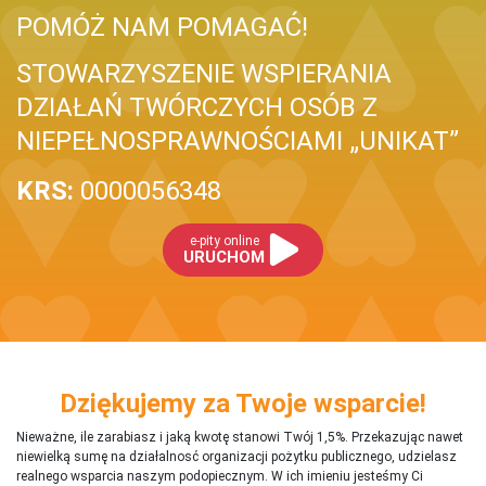
POMÓŻ NAM POMAGAĆ!
STOWARZYSZENIE WSPIERANIA
DZIAŁAŃ TWÓRCZYCH OSÓB Z
NIEPEŁNOSPRAWNOŚCIAMI „UNIKAT”
KRS:
0000056348
e-pity online
URUCHOM
Dziękujemy za Twoje wsparcie!
Nieważne, ile zarabiasz i jaką kwotę stanowi Twój 1,5%. Przekazując nawet
niewielką sumę na działalnosć organizacji pożytku publicznego, udzielasz
realnego wsparcia naszym podopiecznym. W ich imieniu jesteśmy Ci