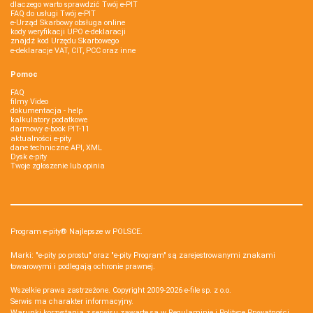
dlaczego warto sprawdzić Twój e-PIT
FAQ do usługi Twój e-PIT
e-Urząd Skarbowy obsługa online
kody weryfikacji UPO e-deklaracji
znajdź kod Urzędu Skarbowego
e-deklaracje VAT, CIT, PCC oraz inne
Pomoc
FAQ
filmy Video
dokumentacja - help
kalkulatory podatkowe
darmowy e-book PIT-11
aktualności e-pity
dane techniczne API, XML
Dysk e-pity
Twoje zgłoszenie lub opinia
Program e-pity® Najlepsze w POLSCE.
Marki: "e-pity po prostu" oraz "e-pity Program" są zarejestrowanymi znakami
towarowymi i podlegają ochronie prawnej.
Wszelkie prawa zastrzeżone. Copyright 2009-2026
e-file sp. z o.o.
Serwis ma charakter informacyjny.
Warunki korzystania z serwisu zawarte są w
Regulaminie
i
Polityce Prywatności
.