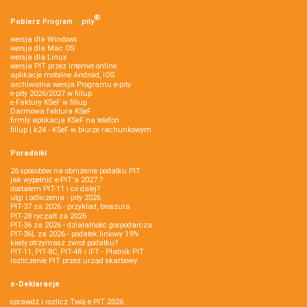
®
Pobierz
Program
e‑
pity
wersja dla Windows
wersja dla Mac OS
wersja dla Linux
wersja PIT przez internet online
aplikacje mobilne Android, iOS
archiwalna wersja Programu e-pity
e-pity 2026/2027 w fillup
e‑Faktury KSeF w fillup
Darmowa faktura KSeF
firmly aplikacja KSeF na telefon
fillup | k24 - KSeF w biurze rachunkowym
Poradniki
26 sposobów na obniżenie podatku PIT
jak wypełnić e-PIT'a 2027 ?
dostałem PIT-11 i co dalej?
ulgi i odliczenia - pity 2026
PIT-37 za 2026 - przykład, broszura
PIT-28 ryczałt za 2026
PIT-36 za 2026 - działalność gospodarcza
PIT-36L za 2026 - podatek liniowy 19%
kiedy otrzymasz zwrot podatku?
PIT-11, PIT-8C, PIT-4R i IFT - Płatnik PIT
rozliczenie PIT przez urząd skarbowy
e-Deklaracje
sprawdź i rozlicz Twój e PIT 2026