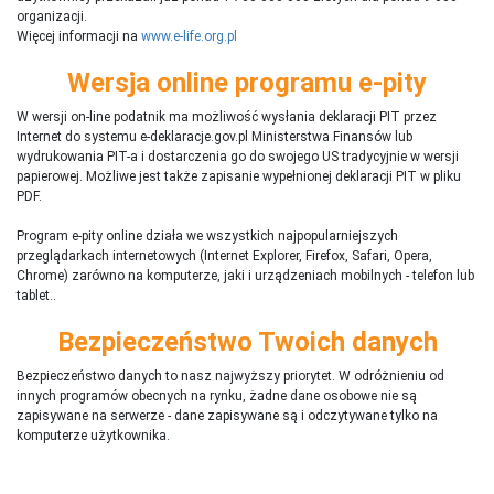
organizacji.
Więcej informacji na
www.e-life.org.pl
Wersja online programu e-pity
W wersji on-line podatnik ma możliwość wysłania deklaracji PIT przez
Internet do systemu e-deklaracje.gov.pl Ministerstwa Finansów lub
wydrukowania PIT-a i dostarczenia go do swojego US tradycyjnie w wersji
papierowej. Możliwe jest także zapisanie wypełnionej deklaracji PIT w pliku
PDF.
Program e-pity online działa we wszystkich najpopularniejszych
przeglądarkach internetowych (Internet Explorer, Firefox, Safari, Opera,
Chrome) zarówno na komputerze, jaki i urządzeniach mobilnych - telefon lub
tablet..
Bezpieczeństwo Twoich danych
Bezpieczeństwo danych to nasz najwyższy priorytet. W odróżnieniu od
innych programów obecnych na rynku,
ż
adne dane osobowe nie są
zapisywane na serwerze - dane zapisywane są i odczytywane tylko na
komputerze użytkownika.