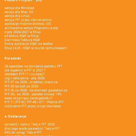
Pobierz
Program
e‑
pity
wersja dla Windows
wersja dla Mac OS
wersja dla Linux
wersja PIT przez internet online
aplikacje mobilne Android, iOS
archiwalna wersja Programu e-pity
e-pity 2026/2027 w fillup
e‑Faktury KSeF w fillup
Darmowa faktura KSeF
firmly aplikacja KSeF na telefon
fillup | k24 - KSeF w biurze rachunkowym
Poradniki
26 sposobów na obniżenie podatku PIT
jak wypełnić e-PIT'a 2027 ?
dostałem PIT-11 i co dalej?
ulgi i odliczenia - pity 2026
PIT-37 za 2026 - przykład, broszura
PIT-28 ryczałt za 2026
PIT-36 za 2026 - działalność gospodarcza
PIT-36L za 2026 - podatek liniowy 19%
kiedy otrzymasz zwrot podatku?
PIT-11, PIT-8C, PIT-4R i IFT - Płatnik PIT
rozliczenie PIT przez urząd skarbowy
e-Deklaracje
sprawdź i rozlicz Twój e PIT 2026
dlaczego warto sprawdzić Twój e-PIT
FAQ do usługi Twój e-PIT