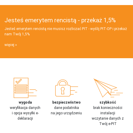
Jesteś emerytem rencistą - przekaż 1,5%
Jesteś emerytem rencistą nie musisz rozliczać PIT - wyślij PIT‑OP i przekaż
nam Twój 1,5%
więcej
wygoda
bezpieczeństwo
szybkość
weryfikacja danych
dane podatnika
brak konieczności
i opcja wysyłki e-
na jego urządzeniu
instalacji
deklaracji
wczytanie danych z
Twój e-PIT