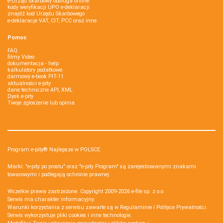
e-Urząd Skarbowy obsługa online
kody weryfikacji UPO e-deklaracji
znajdź kod Urzędu Skarbowego
e-deklaracje VAT, CIT, PCC oraz inne
Pomoc
FAQ
filmy Video
dokumentacja - help
kalkulatory podatkowe
darmowy e-book PIT-11
aktualności e-pity
dane techniczne API, XML
Dysk e-pity
Twoje zgłoszenie lub opinia
Program e-pity® Najlepsze w POLSCE.
Marki: "e-pity po prostu" oraz "e-pity Program" są zarejestrowanymi znakami
towarowymi i podlegają ochronie prawnej.
Wszelkie prawa zastrzeżone. Copyright 2009-2026
e-file sp. z o.o.
Serwis ma charakter informacyjny.
Warunki korzystania z serwisu zawarte są w
Regulaminie
i
Polityce Prywatności
.
Serwis wykorzystuje
pliki cookies i inne technologie
.