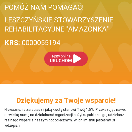
POMÓŻ NAM POMAGAĆ!
LESZCZYŃSKIE STOWARZYSZENIE
REHABILITACYJNE "AMAZONKA"
KRS:
0000055194
e-pity online
URUCHOM
Dziękujemy za Twoje wsparcie!
Nieważne, ile zarabiasz i jaką kwotę stanowi Twój 1,5%. Przekazując nawet
niewielką sumę na działalnosć organizacji pożytku publicznego, udzielasz
realnego wsparcia naszym podopiecznym. W ich imieniu jesteśmy Ci
wdzięczni.