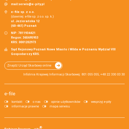
mail:
serwis@e-pity.pl
e-file sp. z o.o.
(dawniej: e-file sp. z o.o. sp. k.)
ul. Jeziorańska 12
(60-461) Poznań
NIP: 7811934421
Regon: 365695953
KRS: 0001202973
Sąd Rejonowy Poznań Nowe Miasto i Wilda w Poznaniu Wydział VIII
Gospodarczy KRS.
Znajdź Urząd Skarbowy online
Infolinia Krajowej Informacji Skarbowej: 801 055 055, +48 22 330 03 30
e-file
kontakt
o nas
opinie użytkowników
wesprzyj e-pity
informacje prawne
mapa serwisu
®