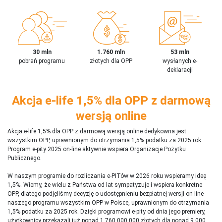
30 mln
1.760 mln
53 mln
pobrań programu
złotych dla OPP
wysłanych e-
deklaracji
Akcja e-life 1,5% dla OPP z darmową
wersją online
Akcja e-life 1,5% dla OPP z darmową wersją online dedykowna jest
wszystkim OPP, uprawnionym do otrzymania 1,5% podatku za 2025 rok.
Program e-pity 2025 on-line aktywnie wspiera Organizacje Pożytku
Publicznego.
W naszym programie do rozliczania e-PITów w 2026 roku wspieramy ideę
1,5%. Wiemy, że wielu z Państwa od lat sympatyzuje i wspiera konkretne
OPP, dlatego podjęliśmy decyzję o udostępnieniu bezpłatnej wersji on-line
naszego programu wszystkim OPP w Polsce, uprawnionym do otrzymania
1,5% podatku za 2025 rok. Dzięki programowi e-pity od dnia jego premiery,
użytkownicy przekazali już ponad 1 760 000 000 złotych dla ponad 9 000