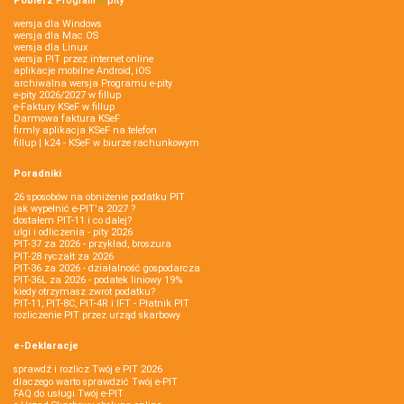
Pobierz
Program
e‑
pity
wersja dla Windows
wersja dla Mac OS
wersja dla Linux
wersja PIT przez internet online
aplikacje mobilne Android, iOS
archiwalna wersja Programu e-pity
e-pity 2026/2027 w fillup
e‑Faktury KSeF w fillup
Darmowa faktura KSeF
firmly aplikacja KSeF na telefon
fillup | k24 - KSeF w biurze rachunkowym
Poradniki
26 sposobów na obniżenie podatku PIT
jak wypełnić e-PIT'a 2027 ?
dostałem PIT-11 i co dalej?
ulgi i odliczenia - pity 2026
PIT-37 za 2026 - przykład, broszura
PIT-28 ryczałt za 2026
PIT-36 za 2026 - działalność gospodarcza
PIT-36L za 2026 - podatek liniowy 19%
kiedy otrzymasz zwrot podatku?
PIT-11, PIT-8C, PIT-4R i IFT - Płatnik PIT
rozliczenie PIT przez urząd skarbowy
e-Deklaracje
sprawdź i rozlicz Twój e PIT 2026
dlaczego warto sprawdzić Twój e-PIT
FAQ do usługi Twój e-PIT