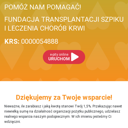
POMÓŻ NAM POMAGAĆ!
FUNDACJA TRANSPLANTACJI SZPIKU
I LECZENIA CHORÓB KRWI
KRS:
0000054888
e-pity online
URUCHOM
Dziękujemy za Twoje wsparcie!
Nieważne, ile zarabiasz i jaką kwotę stanowi Twój 1,5%. Przekazując nawet
niewielką sumę na działalnosć organizacji pożytku publicznego, udzielasz
realnego wsparcia naszym podopiecznym. W ich imieniu jesteśmy Ci
wdzięczni.