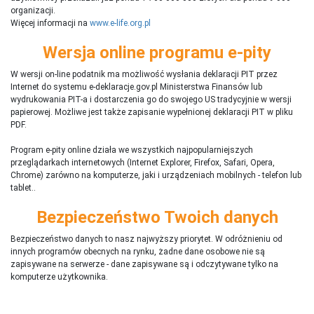
organizacji.
Więcej informacji na
www.e-life.org.pl
Wersja online programu e-pity
W wersji on-line podatnik ma możliwość wysłania deklaracji PIT przez
Internet do systemu e-deklaracje.gov.pl Ministerstwa Finansów lub
wydrukowania PIT-a i dostarczenia go do swojego US tradycyjnie w wersji
papierowej. Możliwe jest także zapisanie wypełnionej deklaracji PIT w pliku
PDF.
Program e-pity online działa we wszystkich najpopularniejszych
przeglądarkach internetowych (Internet Explorer, Firefox, Safari, Opera,
Chrome) zarówno na komputerze, jaki i urządzeniach mobilnych - telefon lub
tablet..
Bezpieczeństwo Twoich danych
Bezpieczeństwo danych to nasz najwyższy priorytet. W odróżnieniu od
innych programów obecnych na rynku,
ż
adne dane osobowe nie są
zapisywane na serwerze - dane zapisywane są i odczytywane tylko na
komputerze użytkownika.