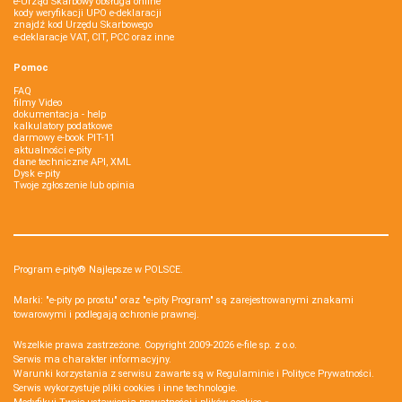
e-Urząd Skarbowy obsługa online
kody weryfikacji UPO e-deklaracji
znajdź kod Urzędu Skarbowego
e-deklaracje VAT, CIT, PCC oraz inne
Pomoc
FAQ
filmy Video
dokumentacja - help
kalkulatory podatkowe
darmowy e-book PIT-11
aktualności e-pity
dane techniczne API, XML
Dysk e-pity
Twoje zgłoszenie lub opinia
Program e-pity® Najlepsze w POLSCE.
Marki: "e-pity po prostu" oraz "e-pity Program" są zarejestrowanymi znakami
towarowymi i podlegają ochronie prawnej.
Wszelkie prawa zastrzeżone. Copyright 2009-2026
e-file sp. z o.o.
Serwis ma charakter informacyjny.
Warunki korzystania z serwisu zawarte są w
Regulaminie
i
Polityce Prywatności
.
Serwis wykorzystuje
pliki cookies i inne technologie
.