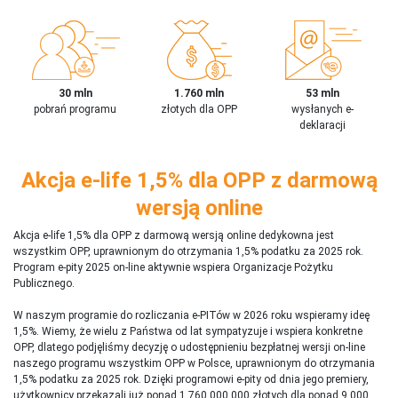
30 mln
1.760 mln
53 mln
pobrań programu
złotych dla OPP
wysłanych e-
deklaracji
Akcja e-life 1,5% dla OPP z darmową
wersją online
Akcja e-life 1,5% dla OPP z darmową wersją online dedykowna jest
wszystkim OPP, uprawnionym do otrzymania 1,5% podatku za 2025 rok.
Program e-pity 2025 on-line aktywnie wspiera Organizacje Pożytku
Publicznego.
W naszym programie do rozliczania e-PITów w 2026 roku wspieramy ideę
1,5%. Wiemy, że wielu z Państwa od lat sympatyzuje i wspiera konkretne
OPP, dlatego podjęliśmy decyzję o udostępnieniu bezpłatnej wersji on-line
naszego programu wszystkim OPP w Polsce, uprawnionym do otrzymania
1,5% podatku za 2025 rok. Dzięki programowi e-pity od dnia jego premiery,
użytkownicy przekazali już ponad 1 760 000 000 złotych dla ponad 9 000