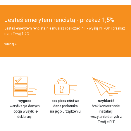
Jesteś emerytem rencistą - przekaż 1,5%
Jesteś emerytem rencistą nie musisz rozliczać PIT - wyślij PIT‑OP i przekaż
nam Twój 1,5%
więcej
wygoda
bezpieczeństwo
szybkość
weryfikacja danych
dane podatnika
brak konieczności
i opcja wysyłki e-
na jego urządzeniu
instalacji
deklaracji
wczytanie danych z
Twój e-PIT