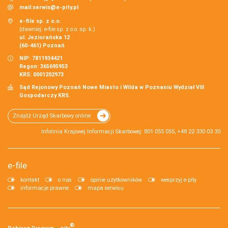
mail:
serwis@e-pity.pl
e-file sp. z o.o.
(dawniej: e-file sp. z o.o. sp. k.)
ul. Jeziorańska 12
(60-461) Poznań
NIP: 7811934421
Regon: 365695953
KRS: 0001202973
Sąd Rejonowy Poznań Nowe Miasto i Wilda w Poznaniu Wydział VIII
Gospodarczy KRS.
Znajdź Urząd Skarbowy online
Infolinia Krajowej Informacji Skarbowej: 801 055 055, +48 22 330 03 30
e-file
kontakt
o nas
opinie użytkowników
wesprzyj e-pity
informacje prawne
mapa serwisu
®