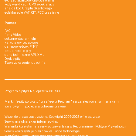
e-Urząd Skarbowy obsługa online
kody weryfikacji UPO e-deklaracji
znajdź kod Urzędu Skarbowego
e-deklaracje VAT, CIT, PCC oraz inne
Pomoc
FAQ
filmy Video
dokumentacja - help
kalkulatory podatkowe
darmowy e-book PIT-11
aktualności e-pity
dane techniczne API, XML
Dysk e-pity
Twoje zgłoszenie lub opinia
Program e-pity® Najlepsze w POLSCE.
Marki: "e-pity po prostu" oraz "e-pity Program" są zarejestrowanymi znakami
towarowymi i podlegają ochronie prawnej.
Wszelkie prawa zastrzeżone. Copyright 2009-2026
e-file sp. z o.o.
Serwis ma charakter informacyjny.
Warunki korzystania z serwisu zawarte są w
Regulaminie
i
Polityce Prywatności
.
Serwis wykorzystuje
pliki cookies i inne technologie
.