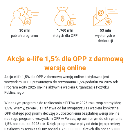
30 mln
1.760 mln
53 mln
pobrań programu
złotych dla OPP
wysłanych e-
deklaracji
Akcja e-life 1,5% dla OPP z darmową
wersją online
Akcja e-life 1,5% dla OPP z darmową wersją online dedykowna jest
wszystkim OPP, uprawnionym do otrzymania 1,5% podatku za 2025 rok.
Program e-pity 2025 on-line aktywnie wspiera Organizacje Pożytku
Publicznego.
W naszym programie do rozliczania e-PITów w 2026 roku wspieramy ideę
1,5%. Wiemy, że wielu z Państwa od lat sympatyzuje i wspiera konkretne
OPP, dlatego podjęliśmy decyzję o udostępnieniu bezpłatnej wersji on-line
naszego programu wszystkim OPP w Polsce, uprawnionym do otrzymania
1,5% podatku za 2025 rok. Dzięki programowi e-pity od dnia jego premiery,
użytkownicy przekazali już ponad 1 760 000 000 złotych dla ponad 9 000