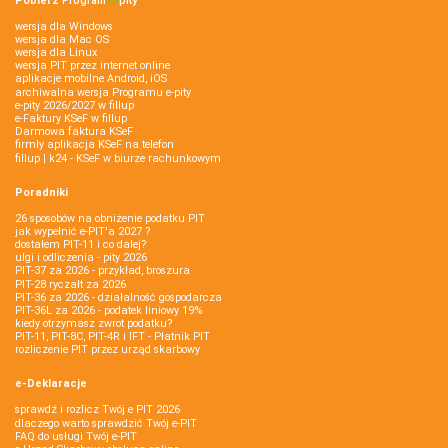
Pobierz
Program
e‑
pity
wersja dla Windows
wersja dla Mac OS
wersja dla Linux
wersja PIT przez internet online
aplikacje mobilne Android, iOS
archiwalna wersja Programu e-pity
e-pity 2026/2027 w fillup
e‑Faktury KSeF w fillup
Darmowa faktura KSeF
firmly aplikacja KSeF na telefon
fillup | k24 - KSeF w biurze rachunkowym
Poradniki
26 sposobów na obniżenie podatku PIT
jak wypełnić e-PIT'a 2027 ?
dostałem PIT-11 i co dalej?
ulgi i odliczenia - pity 2026
PIT-37 za 2026 - przykład, broszura
PIT-28 ryczałt za 2026
PIT-36 za 2026 - działalność gospodarcza
PIT-36L za 2026 - podatek liniowy 19%
kiedy otrzymasz zwrot podatku?
PIT-11, PIT-8C, PIT-4R i IFT - Płatnik PIT
rozliczenie PIT przez urząd skarbowy
e-Deklaracje
sprawdź i rozlicz Twój e PIT 2026
dlaczego warto sprawdzić Twój e-PIT
FAQ do usługi Twój e-PIT