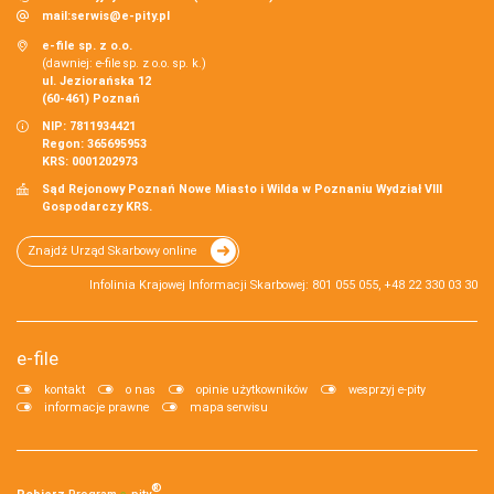
mail:
serwis@e-pity.pl
e-file sp. z o.o.
(dawniej: e-file sp. z o.o. sp. k.)
ul. Jeziorańska 12
(60-461) Poznań
NIP: 7811934421
Regon: 365695953
KRS: 0001202973
Sąd Rejonowy Poznań Nowe Miasto i Wilda w Poznaniu Wydział VIII
Gospodarczy KRS.
Znajdź Urząd Skarbowy online
Infolinia Krajowej Informacji Skarbowej: 801 055 055, +48 22 330 03 30
e-file
kontakt
o nas
opinie użytkowników
wesprzyj e-pity
informacje prawne
mapa serwisu
®