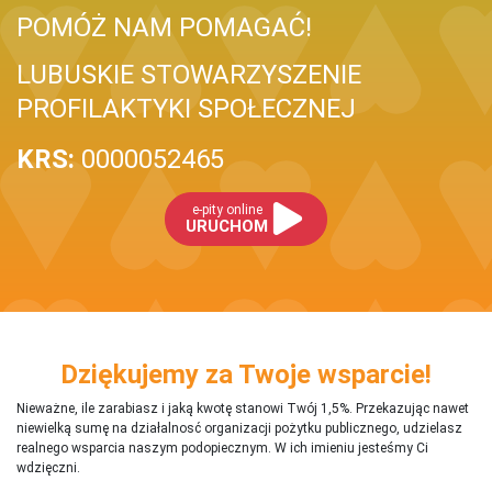
POMÓŻ NAM POMAGAĆ!
LUBUSKIE STOWARZYSZENIE
PROFILAKTYKI SPOŁECZNEJ
KRS:
0000052465
e-pity online
URUCHOM
Dziękujemy za Twoje wsparcie!
Nieważne, ile zarabiasz i jaką kwotę stanowi Twój 1,5%. Przekazując nawet
niewielką sumę na działalnosć organizacji pożytku publicznego, udzielasz
realnego wsparcia naszym podopiecznym. W ich imieniu jesteśmy Ci
wdzięczni.