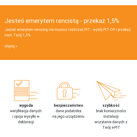
Jesteś emerytem rencistą - przekaż 1,5%
Jesteś emerytem rencistą nie musisz rozliczać PIT - wyślij PIT‑OP i przekaż
nam Twój 1,5%
więcej
wygoda
bezpieczeństwo
szybkość
weryfikacja danych
dane podatnika
brak konieczności
i opcja wysyłki e-
na jego urządzeniu
instalacji
deklaracji
wczytanie danych z
Twój e-PIT