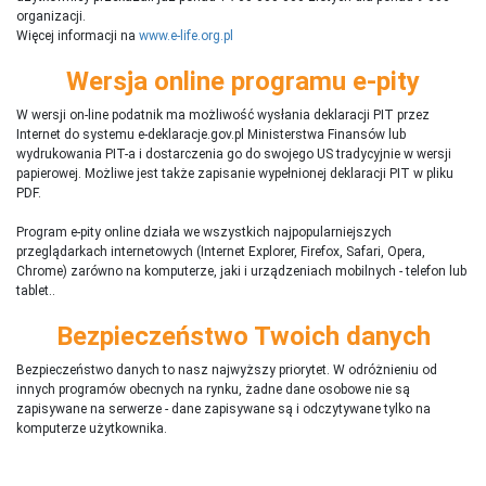
organizacji.
Więcej informacji na
www.e-life.org.pl
Wersja online programu e-pity
W wersji on-line podatnik ma możliwość wysłania deklaracji PIT przez
Internet do systemu e-deklaracje.gov.pl Ministerstwa Finansów lub
wydrukowania PIT-a i dostarczenia go do swojego US tradycyjnie w wersji
papierowej. Możliwe jest także zapisanie wypełnionej deklaracji PIT w pliku
PDF.
Program e-pity online działa we wszystkich najpopularniejszych
przeglądarkach internetowych (Internet Explorer, Firefox, Safari, Opera,
Chrome) zarówno na komputerze, jaki i urządzeniach mobilnych - telefon lub
tablet..
Bezpieczeństwo Twoich danych
Bezpieczeństwo danych to nasz najwyższy priorytet. W odróżnieniu od
innych programów obecnych na rynku,
ż
adne dane osobowe nie są
zapisywane na serwerze - dane zapisywane są i odczytywane tylko na
komputerze użytkownika.