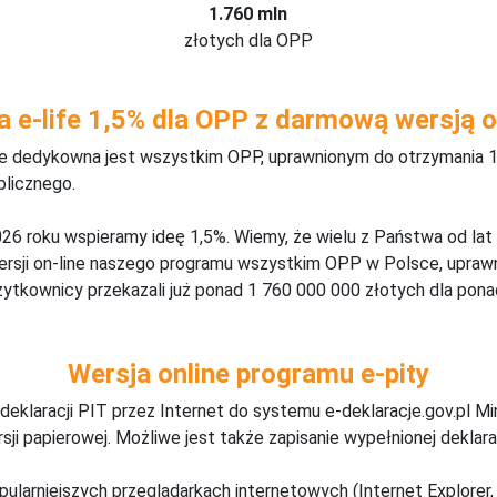
1.760 mln
złotych dla OPP
a e-life 1,5% dla OPP z darmową wersją o
ine dedykowna jest wszystkim OPP, uprawnionym do otrzymania 1
blicznego.
26 roku wspieramy ideę 1,5%. Wiemy, że wielu z Państwa od lat
wersji on-line naszego programu wszystkim OPP w Polsce, upraw
żytkownicy przekazali już ponad 1 760 000 000 złotych dla ponad
Wersja online programu e-pity
deklaracji PIT przez Internet do systemu e-deklaracje.gov.pl M
ji papierowej. Możliwe jest także zapisanie wypełnionej deklarac
pularniejszych przeglądarkach internetowych (Internet Explorer, 