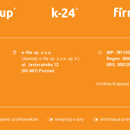
e-file sp. z o.o.
NIP: 78119
(dawniej: e-file sp. z o.o. sp. k.)
Regon: 365
ul. Jeziorańska 12
KRS: 00012
(60-461) Poznań
Infolinia Krajowe
opinie użytkowników
wesprzyj e-pity
informacje pra