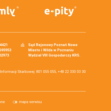
34421
Sąd Rejonowy Poznań Nowe
695953
Miasto i Wilda w Poznaniu
02973
Wydział VIII Gospodarczy KRS.
j Informacji Skarbowej: 801 055 055, +48 22 330 03 30
wne
mapa serwisu