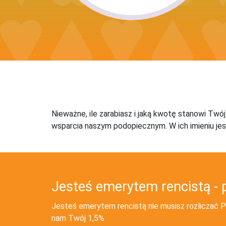
Nieważne, ile zarabiasz i jaką kwotę stanowi Twó
wsparcia naszym podopiecznym. W ich imieniu jes
Jesteś emerytem rencistą - 
Jesteś emerytem rencistą nie musisz rozliczać PI
nam Twój 1,5%