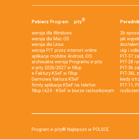
®
Pobierz
Program
e‑
pity
Poradnik
wersja dla Windows
26 sposo
wersja dla Mac OS
jak wypeł
wersja dla Linux
dostałem 
wersja PIT przez internet online
ulgi i odl
aplikacje mobilne Android, iOS
PIT-37 za
archiwalna wersja Programu e-pity
PIT-28 ry
e-pity 2026/2027 w fillup
PIT-36 z
e‑Faktury KSeF w fillup
PIT-36L 
Darmowa faktura KSeF
kiedy ot
firmly aplikacja KSeF na telefon
PIT-11, P
fillup | k24 - KSeF w biurze rachunkowym
rozlicze
Program e-pity® Najlepsze w POLSCE.