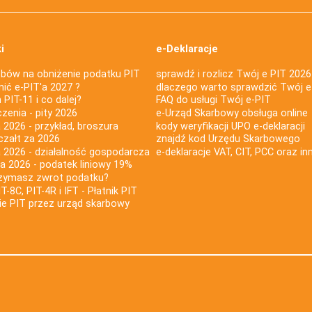
i
e-Deklaracje
bów na obniżenie podatku PIT
sprawdź i rozlicz Twój e PIT 2026
nić e-PIT'a 2027 ?
dlaczego warto sprawdzić Twój e
PIT-11 i co dalej?
FAQ do usługi Twój e-PIT
iczenia - pity 2026
e-Urząd Skarbowy obsługa online
 2026 - przykład, broszura
kody weryfikacji UPO e-deklaracji
czałt za 2026
znajdź kod Urzędu Skarbowego
a 2026 - działalność gospodarcza
e-deklaracje VAT, CIT, PCC oraz in
za 2026 - podatek liniowy 19%
rzymasz zwrot podatku?
IT-8C, PIT-4R i IFT - Płatnik PIT
nie PIT przez urząd skarbowy