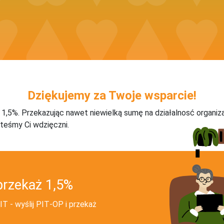
Dziękujemy za Twoje wsparcie!
j 1,5%. Przekazując nawet niewielką sumę na działalnosć organiz
teśmy Ci wdzięczni.
przekaż 1,5%
T - wyślij PIT‑OP i przekaż