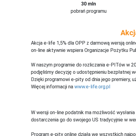
30 mln
pobrań programu
Akcj
Akcja e-life 1,5% dla OPP z darmową wersją onl
on-line aktywnie wspiera Organizacje Pożytku Pu
W naszym programie do rozliczania e-PITów w 20
podjęliśmy decyzję o udostępnieniu bezpłatnej 
Dzięki programowi e-pity od dnia jego premiery, u
Więcej informacji na
www.e-life.org.pl
W wersji on-line podatnik ma możliwość wysłania 
dostarczenia go do swojego US tradycyjnie w wers
Program e-pity online działa we wszystkich najpo