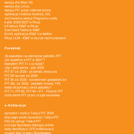
wersja dla Mac OS
wersja dla Linux
wersja PIT przez internet online
aplikacje mobilne Android, iOS
archiwalna wersja Programu e-pity
e-pity 2026/2027 w fillup
e‑Faktury KSeF w fillup
Darmowa faktura KSeF
firmly aplikacja KSeF na telefon
fillup | k24 - KSeF w biurze rachunkowym
Poradniki
26 sposobów na obniżenie podatku PIT
jak wypełnić e-PIT'a 2027 ?
dostałem PIT-11 i co dalej?
ulgi i odliczenia - pity 2026
PIT-37 za 2026 - przykład, broszura
PIT-28 ryczałt za 2026
PIT-36 za 2026 - działalność gospodarcza
PIT-36L za 2026 - podatek liniowy 19%
kiedy otrzymasz zwrot podatku?
PIT-11, PIT-8C, PIT-4R i IFT - Płatnik PIT
rozliczenie PIT przez urząd skarbowy
e-Deklaracje
sprawdź i rozlicz Twój e PIT 2026
dlaczego warto sprawdzić Twój e-PIT
FAQ do usługi Twój e-PIT
e-Urząd Skarbowy obsługa online
kody weryfikacji UPO e-deklaracji
znajdź kod Urzędu Skarbowego