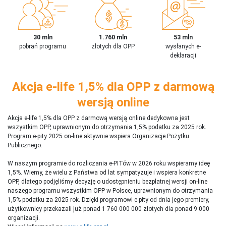
30 mln
1.760 mln
53 mln
pobrań programu
złotych dla OPP
wysłanych e-
deklaracji
Akcja e-life 1,5% dla OPP z darmową
wersją online
Akcja e-life 1,5% dla OPP z darmową wersją online dedykowna jest
wszystkim OPP, uprawnionym do otrzymania 1,5% podatku za 2025 rok.
Program e-pity 2025 on-line aktywnie wspiera Organizacje Pożytku
Publicznego.
W naszym programie do rozliczania e-PITów w 2026 roku wspieramy ideę
1,5%. Wiemy, że wielu z Państwa od lat sympatyzuje i wspiera konkretne
OPP, dlatego podjęliśmy decyzję o udostępnieniu bezpłatnej wersji on-line
naszego programu wszystkim OPP w Polsce, uprawnionym do otrzymania
1,5% podatku za 2025 rok. Dzięki programowi e-pity od dnia jego premiery,
użytkownicy przekazali już ponad 1 760 000 000 złotych dla ponad 9 000
organizacji.