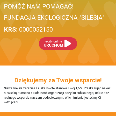
POMÓŻ NAM POMAGAĆ!
FUNDACJA EKOLOGICZNA "SILESIA"
KRS:
0000052150
e-pity online
URUCHOM
Dziękujemy za Twoje wsparcie!
Nieważne, ile zarabiasz i jaką kwotę stanowi Twój 1,5%. Przekazując nawet
niewielką sumę na działalnosć organizacji pożytku publicznego, udzielasz
realnego wsparcia naszym podopiecznym. W ich imieniu jesteśmy Ci
wdzięczni.