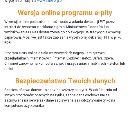
Więcej informacji na
www.e-life.org.pl
Wersja online programu e-pity
W wersji on-line podatnik ma możliwość wysłania deklaracji PIT przez
Internet do systemu e-deklaracje.gov.pl Ministerstwa Finansów lub
wydrukowania PIT-a i dostarczenia go do swojego US tradycyjnie w wersji
papierowej. Możliwe jest także zapisanie wypełnionej deklaracji PIT w pliku
PDF.
Program e-pity online działa we wszystkich najpopularniejszych
przeglądarkach internetowych (Internet Explorer, Firefox, Safari, Opera,
Chrome) zarówno na komputerze, jaki i urządzeniach mobilnych - telefon lub
tablet..
Bezpieczeństwo Twoich danych
Bezpieczeństwo danych to nasz najwyższy priorytet. W odróżnieniu od
innych programów obecnych na rynku,
ż
adne dane osobowe nie są
zapisywane na serwerze - dane zapisywane są i odczytywane tylko na
komputerze użytkownika.