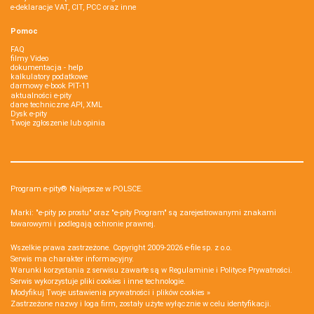
e-deklaracje VAT, CIT, PCC oraz inne
Pomoc
FAQ
filmy Video
dokumentacja - help
kalkulatory podatkowe
darmowy e-book PIT-11
aktualności e-pity
dane techniczne API, XML
Dysk e-pity
Twoje zgłoszenie lub opinia
Program e-pity® Najlepsze w POLSCE.
Marki: "e-pity po prostu" oraz "e-pity Program" są zarejestrowanymi znakami
towarowymi i podlegają ochronie prawnej.
Wszelkie prawa zastrzeżone. Copyright 2009-2026
e-file sp. z o.o.
Serwis ma charakter informacyjny.
Warunki korzystania z serwisu zawarte są w
Regulaminie
i
Polityce Prywatności
.
Serwis wykorzystuje
pliki cookies i inne technologie
.
Modyfikuj Twoje ustawienia prywatności i plików cookies »
Zastrzeżone nazwy i loga firm, zostały użyte wyłącznie w celu identyfikacji.