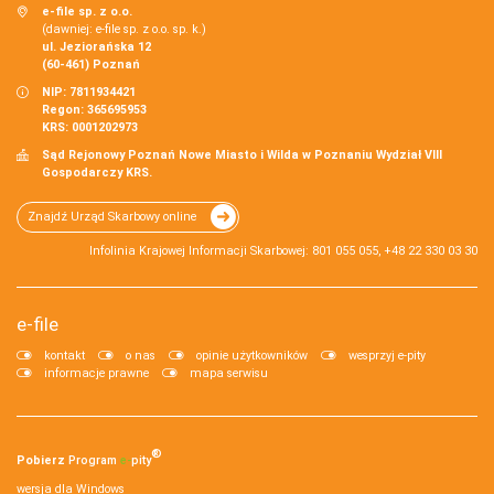
e-file sp. z o.o.
(dawniej: e-file sp. z o.o. sp. k.)
ul. Jeziorańska 12
(60-461) Poznań
NIP: 7811934421
Regon: 365695953
KRS: 0001202973
Sąd Rejonowy Poznań Nowe Miasto i Wilda w Poznaniu Wydział VIII
Gospodarczy KRS.
Znajdź Urząd Skarbowy online
Infolinia Krajowej Informacji Skarbowej: 801 055 055, +48 22 330 03 30
e-file
kontakt
o nas
opinie użytkowników
wesprzyj e-pity
informacje prawne
mapa serwisu
®
Pobierz
Program
e‑
pity
wersja dla Windows