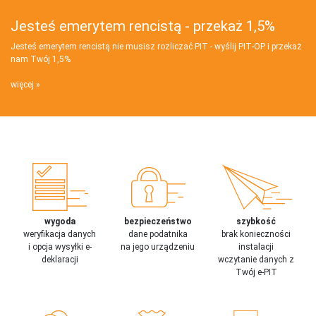
Jesteś emerytem rencistą - przekaż 1,5%
Jesteś emerytem rencistą nie musisz rozliczać PIT - wyślij PIT‑OP i przekaż
nam Twój 1,5%
więcej
wygoda
bezpieczeństwo
szybkość
weryfikacja danych
dane podatnika
brak konieczności
i opcja wysyłki e-
na jego urządzeniu
instalacji
deklaracji
wczytanie danych z
Twój e-PIT