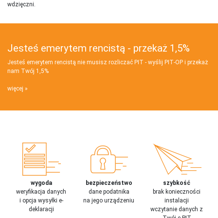
wdzięczni.
Jesteś emerytem rencistą - przekaż 1,5%
Jesteś emerytem rencistą nie musisz rozliczać PIT - wyślij PIT‑OP i przekaż
nam Twój 1,5%
więcej
wygoda
bezpieczeństwo
szybkość
weryfikacja danych
dane podatnika
brak konieczności
i opcja wysyłki e-
na jego urządzeniu
instalacji
deklaracji
wczytanie danych z
Twój e-PIT