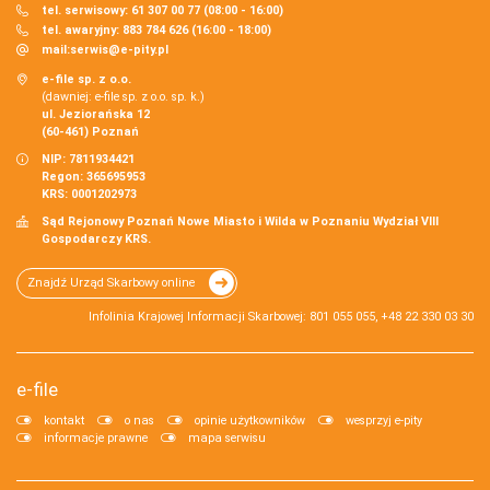
tel. serwisowy: 61 307 00 77 (08:00 - 16:00)
tel. awaryjny: 883 784 626 (16:00 - 18:00)
mail:
serwis@e-pity.pl
e-file sp. z o.o.
(dawniej: e-file sp. z o.o. sp. k.)
ul. Jeziorańska 12
(60-461) Poznań
NIP: 7811934421
Regon: 365695953
KRS: 0001202973
Sąd Rejonowy Poznań Nowe Miasto i Wilda w Poznaniu Wydział VIII
Gospodarczy KRS.
Znajdź Urząd Skarbowy online
Infolinia Krajowej Informacji Skarbowej: 801 055 055, +48 22 330 03 30
e-file
kontakt
o nas
opinie użytkowników
wesprzyj e-pity
informacje prawne
mapa serwisu