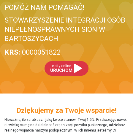
POMÓŻ NAM POMAGAĆ!
STOWARZYSZENIE INTEGRACJI OSÓB
NIEPEŁNOSPRAWNYCH SION W
BARTOSZYCACH
KRS:
0000051822
e-pity online
URUCHOM
Dziękujemy za Twoje wsparcie!
Nieważne, ile zarabiasz i jaką kwotę stanowi Twój 1,5%. Przekazując nawet
niewielką sumę na działalnosć organizacji pożytku publicznego, udzielasz
realnego wsparcia naszym podopiecznym. W ich imieniu jesteśmy Ci