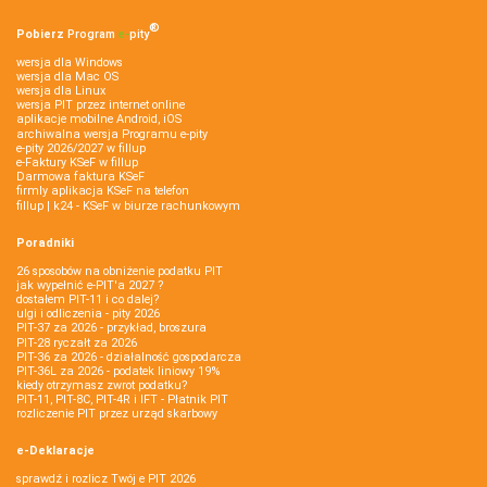
®
Pobierz
Program
e‑
pity
wersja dla Windows
wersja dla Mac OS
wersja dla Linux
wersja PIT przez internet online
aplikacje mobilne Android, iOS
archiwalna wersja Programu e-pity
e-pity 2026/2027 w fillup
e‑Faktury KSeF w fillup
Darmowa faktura KSeF
firmly aplikacja KSeF na telefon
fillup | k24 - KSeF w biurze rachunkowym
Poradniki
26 sposobów na obniżenie podatku PIT
jak wypełnić e-PIT'a 2027 ?
dostałem PIT-11 i co dalej?
ulgi i odliczenia - pity 2026
PIT-37 za 2026 - przykład, broszura
PIT-28 ryczałt za 2026
PIT-36 za 2026 - działalność gospodarcza
PIT-36L za 2026 - podatek liniowy 19%
kiedy otrzymasz zwrot podatku?
PIT-11, PIT-8C, PIT-4R i IFT - Płatnik PIT
rozliczenie PIT przez urząd skarbowy
e-Deklaracje
sprawdź i rozlicz Twój e PIT 2026