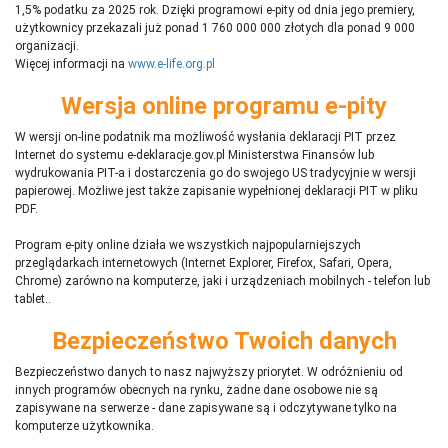
1,5% podatku za 2025 rok. Dzięki programowi e-pity od dnia jego premiery,
użytkownicy przekazali już ponad 1 760 000 000 złotych dla ponad 9 000
organizacji.
Więcej informacji na
www.e-life.org.pl
Wersja online programu e-pity
W wersji on-line podatnik ma możliwość wysłania deklaracji PIT przez
Internet do systemu e-deklaracje.gov.pl Ministerstwa Finansów lub
wydrukowania PIT-a i dostarczenia go do swojego US tradycyjnie w wersji
papierowej. Możliwe jest także zapisanie wypełnionej deklaracji PIT w pliku
PDF.
Program e-pity online działa we wszystkich najpopularniejszych
przeglądarkach internetowych (Internet Explorer, Firefox, Safari, Opera,
Chrome) zarówno na komputerze, jaki i urządzeniach mobilnych - telefon lub
tablet..
Bezpieczeństwo Twoich danych
Bezpieczeństwo danych to nasz najwyższy priorytet. W odróżnieniu od
innych programów obecnych na rynku,
ż
adne dane osobowe nie są
zapisywane na serwerze - dane zapisywane są i odczytywane tylko na
komputerze użytkownika.