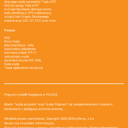
dlaczego warto sprawdzić Twój e-PIT
FAQ do usługi Twój e-PIT
e-Urząd Skarbowy obsługa online
kody weryfikacji UPO e-deklaracji
znajdź kod Urzędu Skarbowego
e-deklaracje VAT, CIT, PCC oraz inne
Pomoc
FAQ
filmy Video
dokumentacja - help
kalkulatory podatkowe
darmowy e-book PIT-11
aktualności e-pity
dane techniczne API, XML
Dysk e-pity
Twoje zgłoszenie lub opinia
Program e-pity® Najlepsze w POLSCE.
Marki: "e-pity po prostu" oraz "e-pity Program" są zarejestrowanymi znakami
towarowymi i podlegają ochronie prawnej.
Wszelkie prawa zastrzeżone. Copyright 2009-2026
e-file sp. z o.o.
Serwis ma charakter informacyjny.
Warunki korzystania z serwisu zawarte są w
Regulaminie
i
Polityce Prywatności
.