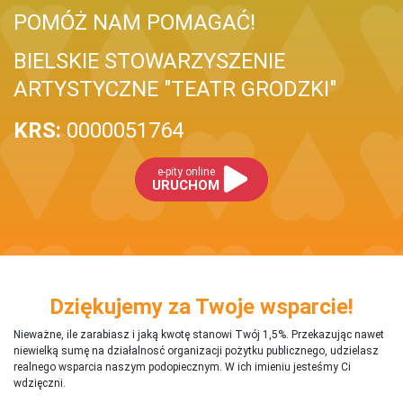
POMÓŻ NAM POMAGAĆ!
BIELSKIE STOWARZYSZENIE
ARTYSTYCZNE "TEATR GRODZKI"
KRS:
0000051764
e-pity online
URUCHOM
Dziękujemy za Twoje wsparcie!
Nieważne, ile zarabiasz i jaką kwotę stanowi Twój 1,5%. Przekazując nawet
niewielką sumę na działalnosć organizacji pożytku publicznego, udzielasz
realnego wsparcia naszym podopiecznym. W ich imieniu jesteśmy Ci
wdzięczni.