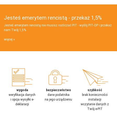
Jesteś emerytem rencistą - przekaż 1,5%
Jesteś emerytem rencistą nie musisz rozliczać PIT - wyślij PIT‑OP i przekaż
nam Twój 1,5%
więcej
wygoda
bezpieczeństwo
szybkość
weryfikacja danych
dane podatnika
brak konieczności
i opcja wysyłki e-
na jego urządzeniu
instalacji
deklaracji
wczytanie danych z
Twój e-PIT