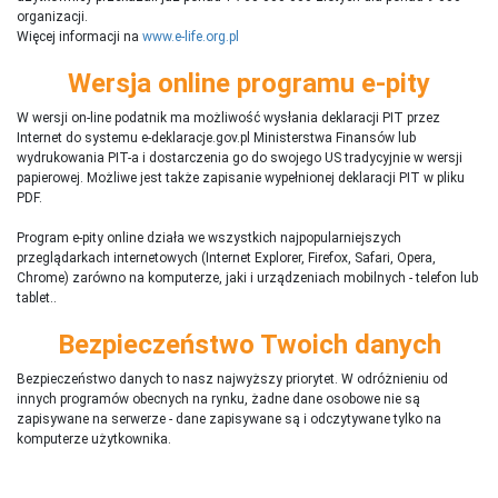
organizacji.
Więcej informacji na
www.e-life.org.pl
Wersja online programu e-pity
W wersji on-line podatnik ma możliwość wysłania deklaracji PIT przez
Internet do systemu e-deklaracje.gov.pl Ministerstwa Finansów lub
wydrukowania PIT-a i dostarczenia go do swojego US tradycyjnie w wersji
papierowej. Możliwe jest także zapisanie wypełnionej deklaracji PIT w pliku
PDF.
Program e-pity online działa we wszystkich najpopularniejszych
przeglądarkach internetowych (Internet Explorer, Firefox, Safari, Opera,
Chrome) zarówno na komputerze, jaki i urządzeniach mobilnych - telefon lub
tablet..
Bezpieczeństwo Twoich danych
Bezpieczeństwo danych to nasz najwyższy priorytet. W odróżnieniu od
innych programów obecnych na rynku,
ż
adne dane osobowe nie są
zapisywane na serwerze - dane zapisywane są i odczytywane tylko na
komputerze użytkownika.