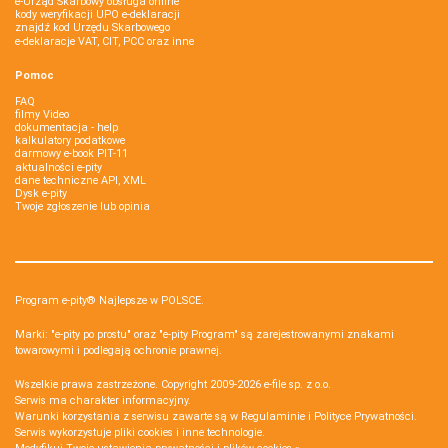
e-Urząd Skarbowy obsługa online
kody weryfikacji UPO e-deklaracji
znajdź kod Urzędu Skarbowego
e-deklaracje VAT, CIT, PCC oraz inne
Pomoc
FAQ
filmy Video
dokumentacja - help
kalkulatory podatkowe
darmowy e-book PIT-11
aktualności e-pity
dane techniczne API, XML
Dysk e-pity
Twoje zgłoszenie lub opinia
Program e-pity® Najlepsze w POLSCE.
Marki: "e-pity po prostu" oraz "e-pity Program" są zarejestrowanymi znakami
towarowymi i podlegają ochronie prawnej.
Wszelkie prawa zastrzeżone. Copyright 2009-2026
e-file sp. z o.o.
Serwis ma charakter informacyjny.
Warunki korzystania z serwisu zawarte są w
Regulaminie
i
Polityce Prywatności
.
Serwis wykorzystuje
pliki cookies i inne technologie
.