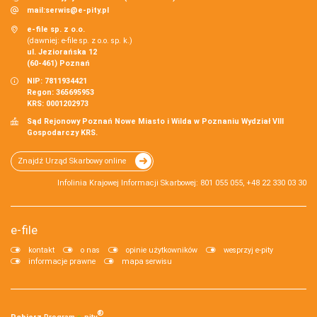
mail:
serwis@e-pity.pl
e-file sp. z o.o.
(dawniej: e-file sp. z o.o. sp. k.)
ul. Jeziorańska 12
(60-461) Poznań
NIP: 7811934421
Regon: 365695953
KRS: 0001202973
Sąd Rejonowy Poznań Nowe Miasto i Wilda w Poznaniu Wydział VIII
Gospodarczy KRS.
Znajdź Urząd Skarbowy online
Infolinia Krajowej Informacji Skarbowej: 801 055 055, +48 22 330 03 30
e-file
kontakt
o nas
opinie użytkowników
wesprzyj e-pity
informacje prawne
mapa serwisu
®