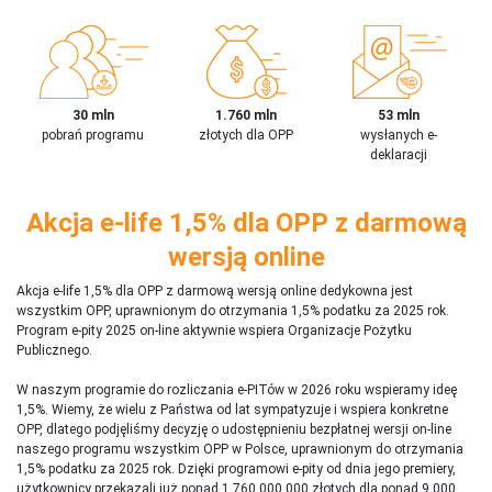
30 mln
1.760 mln
53 mln
pobrań programu
złotych dla OPP
wysłanych e-
deklaracji
Akcja e-life 1,5% dla OPP z darmową
wersją online
Akcja e-life 1,5% dla OPP z darmową wersją online dedykowna jest
wszystkim OPP, uprawnionym do otrzymania 1,5% podatku za 2025 rok.
Program e-pity 2025 on-line aktywnie wspiera Organizacje Pożytku
Publicznego.
W naszym programie do rozliczania e-PITów w 2026 roku wspieramy ideę
1,5%. Wiemy, że wielu z Państwa od lat sympatyzuje i wspiera konkretne
OPP, dlatego podjęliśmy decyzję o udostępnieniu bezpłatnej wersji on-line
naszego programu wszystkim OPP w Polsce, uprawnionym do otrzymania
1,5% podatku za 2025 rok. Dzięki programowi e-pity od dnia jego premiery,
użytkownicy przekazali już ponad 1 760 000 000 złotych dla ponad 9 000