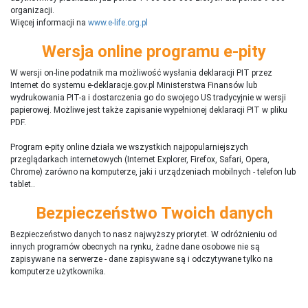
organizacji.
Więcej informacji na
www.e-life.org.pl
Wersja online programu e-pity
W wersji on-line podatnik ma możliwość wysłania deklaracji PIT przez
Internet do systemu e-deklaracje.gov.pl Ministerstwa Finansów lub
wydrukowania PIT-a i dostarczenia go do swojego US tradycyjnie w wersji
papierowej. Możliwe jest także zapisanie wypełnionej deklaracji PIT w pliku
PDF.
Program e-pity online działa we wszystkich najpopularniejszych
przeglądarkach internetowych (Internet Explorer, Firefox, Safari, Opera,
Chrome) zarówno na komputerze, jaki i urządzeniach mobilnych - telefon lub
tablet..
Bezpieczeństwo Twoich danych
Bezpieczeństwo danych to nasz najwyższy priorytet. W odróżnieniu od
innych programów obecnych na rynku,
ż
adne dane osobowe nie są
zapisywane na serwerze - dane zapisywane są i odczytywane tylko na
komputerze użytkownika.