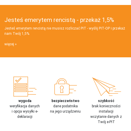
Jesteś emerytem rencistą - przekaż 1,5%
Jesteś emerytem rencistą nie musisz rozliczać PIT - wyślij PIT‑OP i przekaż
nam Twój 1,5%
więcej
wygoda
bezpieczeństwo
szybkość
weryfikacja danych
dane podatnika
brak konieczności
i opcja wysyłki e-
na jego urządzeniu
instalacji
deklaracji
wczytanie danych z
Twój e-PIT