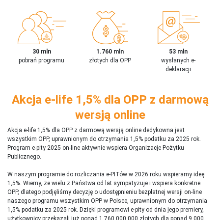
30 mln
1.760 mln
53 mln
pobrań programu
złotych dla OPP
wysłanych e-
deklaracji
Akcja e-life 1,5% dla OPP z darmową
wersją online
Akcja e-life 1,5% dla OPP z darmową wersją online dedykowna jest
wszystkim OPP, uprawnionym do otrzymania 1,5% podatku za 2025 rok.
Program e-pity 2025 on-line aktywnie wspiera Organizacje Pożytku
Publicznego.
W naszym programie do rozliczania e-PITów w 2026 roku wspieramy ideę
1,5%. Wiemy, że wielu z Państwa od lat sympatyzuje i wspiera konkretne
OPP, dlatego podjęliśmy decyzję o udostępnieniu bezpłatnej wersji on-line
naszego programu wszystkim OPP w Polsce, uprawnionym do otrzymania
1,5% podatku za 2025 rok. Dzięki programowi e-pity od dnia jego premiery,
użytkownicy przekazali już ponad 1 760 000 000 złotych dla ponad 9 000