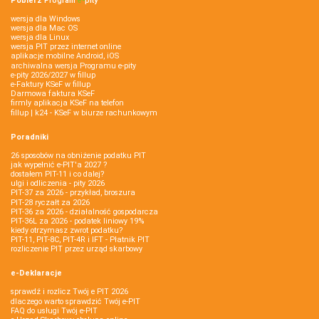
Pobierz
Program
e‑
pity
wersja dla Windows
wersja dla Mac OS
wersja dla Linux
wersja PIT przez internet online
aplikacje mobilne Android, iOS
archiwalna wersja Programu e-pity
e-pity 2026/2027 w fillup
e‑Faktury KSeF w fillup
Darmowa faktura KSeF
firmly aplikacja KSeF na telefon
fillup | k24 - KSeF w biurze rachunkowym
Poradniki
26 sposobów na obniżenie podatku PIT
jak wypełnić e-PIT'a 2027 ?
dostałem PIT-11 i co dalej?
ulgi i odliczenia - pity 2026
PIT-37 za 2026 - przykład, broszura
PIT-28 ryczałt za 2026
PIT-36 za 2026 - działalność gospodarcza
PIT-36L za 2026 - podatek liniowy 19%
kiedy otrzymasz zwrot podatku?
PIT-11, PIT-8C, PIT-4R i IFT - Płatnik PIT
rozliczenie PIT przez urząd skarbowy
e-Deklaracje
sprawdź i rozlicz Twój e PIT 2026
dlaczego warto sprawdzić Twój e-PIT
FAQ do usługi Twój e-PIT