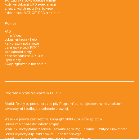
e-Urząd Skarbowy obsługa online
kody weryfikacji UPO e-deklaracji
znajdź kod Urzędu Skarbowego
e-deklaracje VAT, CIT, PCC oraz inne
Pomoc
FAQ
filmy Video
dokumentacja - help
kalkulatory podatkowe
darmowy e-book PIT-11
aktualności e-pity
dane techniczne API, XML
Dysk e-pity
Twoje zgłoszenie lub opinia
Program e-pity® Najlepsze w POLSCE.
Marki: "e-pity po prostu" oraz "e-pity Program" są zarejestrowanymi znakami
towarowymi i podlegają ochronie prawnej.
Wszelkie prawa zastrzeżone. Copyright 2009-2026
e-file sp. z o.o.
Serwis ma charakter informacyjny.
Warunki korzystania z serwisu zawarte są w
Regulaminie
i
Polityce Prywatności
.
Serwis wykorzystuje
pliki cookies i inne technologie
.