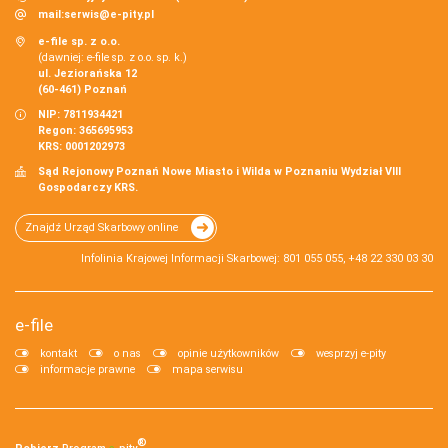
mail:
serwis@e-pity.pl
e-file sp. z o.o.
(dawniej: e-file sp. z o.o. sp. k.)
ul. Jeziorańska 12
(60-461) Poznań
NIP: 7811934421
Regon: 365695953
KRS: 0001202973
Sąd Rejonowy Poznań Nowe Miasto i Wilda w Poznaniu Wydział VIII
Gospodarczy KRS.
Znajdź Urząd Skarbowy online
Infolinia Krajowej Informacji Skarbowej: 801 055 055, +48 22 330 03 30
e-file
kontakt
o nas
opinie użytkowników
wesprzyj e-pity
informacje prawne
mapa serwisu
®