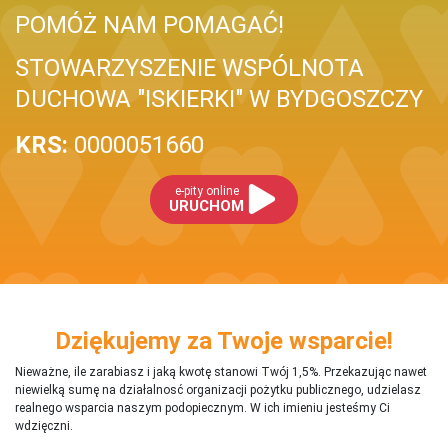
POMÓŻ NAM POMAGAĆ!
STOWARZYSZENIE WSPÓLNOTA
DUCHOWA "ISKIERKI" W BYDGOSZCZY
KRS:
0000051660
e-pity online
URUCHOM
Dziękujemy za Twoje wsparcie!
Nieważne, ile zarabiasz i jaką kwotę stanowi Twój 1,5%. Przekazując nawet
niewielką sumę na działalnosć organizacji pożytku publicznego, udzielasz
realnego wsparcia naszym podopiecznym. W ich imieniu jesteśmy Ci
wdzięczni.