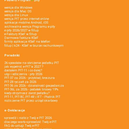
Pobierz
Program
e‑
pity
wersja dla Windows
wersja dla Mac OS
wersja dla Linux
wersja PIT przez internet online
aplikacje mobilne Android, iOS
archiwalna wersja Programu e-pity
e-pity 2026/2027 w fillup
e‑Faktury KSeF w fillup
Darmowa faktura KSeF
firmly aplikacja KSeF na telefon
fillup | k24 - KSeF w biurze rachunkowym
Poradniki
26 sposobów na obniżenie podatku PIT
jak wypełnić e-PIT'a 2027 ?
dostałem PIT-11 i co dalej?
ulgi i odliczenia - pity 2026
PIT-37 za 2026 - przykład, broszura
PIT-28 ryczałt za 2026
PIT-36 za 2026 - działalność gospodarcza
PIT-36L za 2026 - podatek liniowy 19%
kiedy otrzymasz zwrot podatku?
PIT-11, PIT-8C, PIT-4R i IFT - Płatnik PIT
rozliczenie PIT przez urząd skarbowy
e-Deklaracje
sprawdź i rozlicz Twój e PIT 2026
dlaczego warto sprawdzić Twój e-PIT
FAQ do usługi Twój e-PIT