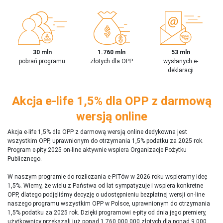
30 mln
1.760 mln
53 mln
pobrań programu
złotych dla OPP
wysłanych e-
deklaracji
Akcja e-life 1,5% dla OPP z darmową
wersją online
Akcja e-life 1,5% dla OPP z darmową wersją online dedykowna jest
wszystkim OPP, uprawnionym do otrzymania 1,5% podatku za 2025 rok.
Program e-pity 2025 on-line aktywnie wspiera Organizacje Pożytku
Publicznego.
W naszym programie do rozliczania e-PITów w 2026 roku wspieramy ideę
1,5%. Wiemy, że wielu z Państwa od lat sympatyzuje i wspiera konkretne
OPP, dlatego podjęliśmy decyzję o udostępnieniu bezpłatnej wersji on-line
naszego programu wszystkim OPP w Polsce, uprawnionym do otrzymania
1,5% podatku za 2025 rok. Dzięki programowi e-pity od dnia jego premiery,
użytkownicy przekazali już ponad 1 760 000 000 złotych dla ponad 9 000