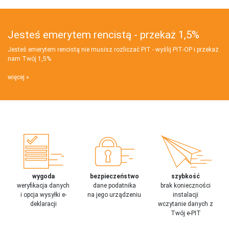
Jesteś emerytem rencistą - przekaż 1,5%
Jesteś emerytem rencistą nie musisz rozliczać PIT - wyślij PIT‑OP i przekaż
nam Twój 1,5%
więcej
wygoda
bezpieczeństwo
szybkość
weryfikacja danych
dane podatnika
brak konieczności
i opcja wysyłki e-
na jego urządzeniu
instalacji
deklaracji
wczytanie danych z
Twój e-PIT