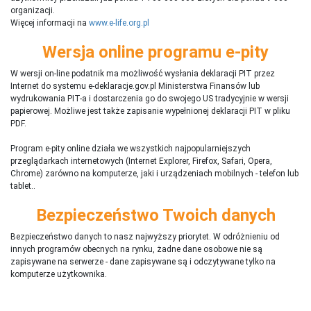
organizacji.
Więcej informacji na
www.e-life.org.pl
Wersja online programu e-pity
W wersji on-line podatnik ma możliwość wysłania deklaracji PIT przez
Internet do systemu e-deklaracje.gov.pl Ministerstwa Finansów lub
wydrukowania PIT-a i dostarczenia go do swojego US tradycyjnie w wersji
papierowej. Możliwe jest także zapisanie wypełnionej deklaracji PIT w pliku
PDF.
Program e-pity online działa we wszystkich najpopularniejszych
przeglądarkach internetowych (Internet Explorer, Firefox, Safari, Opera,
Chrome) zarówno na komputerze, jaki i urządzeniach mobilnych - telefon lub
tablet..
Bezpieczeństwo Twoich danych
Bezpieczeństwo danych to nasz najwyższy priorytet. W odróżnieniu od
innych programów obecnych na rynku,
ż
adne dane osobowe nie są
zapisywane na serwerze - dane zapisywane są i odczytywane tylko na
komputerze użytkownika.