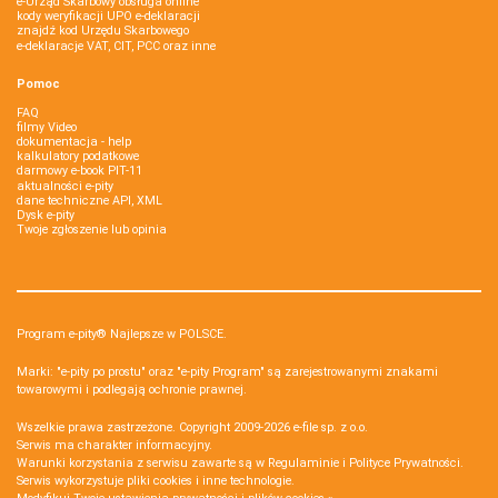
e-Urząd Skarbowy obsługa online
kody weryfikacji UPO e-deklaracji
znajdź kod Urzędu Skarbowego
e-deklaracje VAT, CIT, PCC oraz inne
Pomoc
FAQ
filmy Video
dokumentacja - help
kalkulatory podatkowe
darmowy e-book PIT-11
aktualności e-pity
dane techniczne API, XML
Dysk e-pity
Twoje zgłoszenie lub opinia
Program e-pity® Najlepsze w POLSCE.
Marki: "e-pity po prostu" oraz "e-pity Program" są zarejestrowanymi znakami
towarowymi i podlegają ochronie prawnej.
Wszelkie prawa zastrzeżone. Copyright 2009-2026
e-file sp. z o.o.
Serwis ma charakter informacyjny.
Warunki korzystania z serwisu zawarte są w
Regulaminie
i
Polityce Prywatności
.
Serwis wykorzystuje
pliki cookies i inne technologie
.