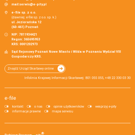
mail:
serwis@e-pity.pl
e-file sp. z o.o.
(dawniej: e-file sp. z o.o. sp. k.)
ul. Jeziorańska 12
(60-461) Poznań
NIP: 7811934421
Regon: 365695953
KRS: 0001202973
Sąd Rejonowy Poznań Nowe Miasto i Wilda w Poznaniu Wydział VIII
Gospodarczy KRS.
Znajdź Urząd Skarbowy online
Infolinia Krajowej Informacji Skarbowej: 801 055 055, +48 22 330 03 30
e-file
kontakt
o nas
opinie użytkowników
wesprzyj e-pity
informacje prawne
mapa serwisu
®