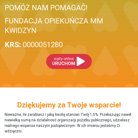
POMÓŻ NAM POMAGAĆ!
FUNDACJA OPIEKUŃCZA MM
KWIDZYN
KRS:
0000051280
e-pity online
URUCHOM
Dziękujemy za Twoje wsparcie!
Nieważne, ile zarabiasz i jaką kwotę stanowi Twój 1,5%. Przekazując nawet
niewielką sumę na działalnosć organizacji pożytku publicznego, udzielasz
realnego wsparcia naszym podopiecznym. W ich imieniu jesteśmy Ci
wdzięczni.