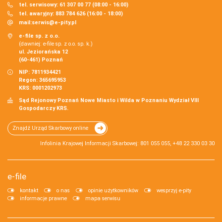
tel. serwisowy: 61 307 00 77 (08:00 - 16:00)
tel. awaryjny: 883 784 626 (16:00 - 18:00)
mail:
serwis@e-pity.pl
e-file sp. z o.o.
(dawniej: e-file sp. z o.o. sp. k.)
ul. Jeziorańska 12
(60-461) Poznań
NIP: 7811934421
Regon: 365695953
KRS: 0001202973
Sąd Rejonowy Poznań Nowe Miasto i Wilda w Poznaniu Wydział VIII
Gospodarczy KRS.
Znajdź Urząd Skarbowy online
Infolinia Krajowej Informacji Skarbowej: 801 055 055, +48 22 330 03 30
e-file
kontakt
o nas
opinie użytkowników
wesprzyj e-pity
informacje prawne
mapa serwisu