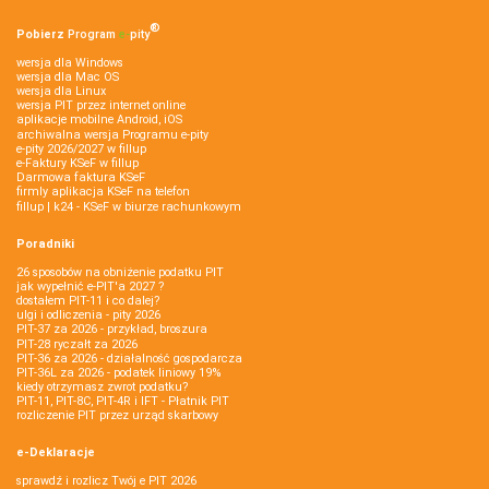
®
Pobierz
Program
e‑
pity
wersja dla Windows
wersja dla Mac OS
wersja dla Linux
wersja PIT przez internet online
aplikacje mobilne Android, iOS
archiwalna wersja Programu e-pity
e-pity 2026/2027 w fillup
e‑Faktury KSeF w fillup
Darmowa faktura KSeF
firmly aplikacja KSeF na telefon
fillup | k24 - KSeF w biurze rachunkowym
Poradniki
26 sposobów na obniżenie podatku PIT
jak wypełnić e-PIT'a 2027 ?
dostałem PIT-11 i co dalej?
ulgi i odliczenia - pity 2026
PIT-37 za 2026 - przykład, broszura
PIT-28 ryczałt za 2026
PIT-36 za 2026 - działalność gospodarcza
PIT-36L za 2026 - podatek liniowy 19%
kiedy otrzymasz zwrot podatku?
PIT-11, PIT-8C, PIT-4R i IFT - Płatnik PIT
rozliczenie PIT przez urząd skarbowy
e-Deklaracje
sprawdź i rozlicz Twój e PIT 2026