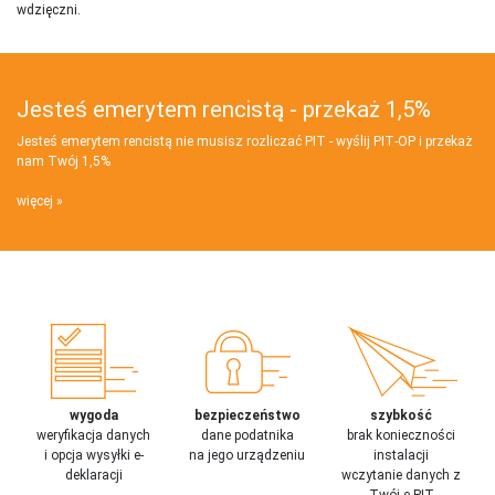
wdzięczni.
Jesteś emerytem rencistą - przekaż 1,5%
Jesteś emerytem rencistą nie musisz rozliczać PIT - wyślij PIT‑OP i przekaż
nam Twój 1,5%
więcej
wygoda
bezpieczeństwo
szybkość
weryfikacja danych
dane podatnika
brak konieczności
i opcja wysyłki e-
na jego urządzeniu
instalacji
deklaracji
wczytanie danych z
Twój e-PIT