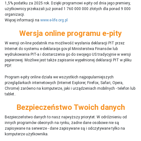
1,5% podatku za 2025 rok. Dzięki programowi e-pity od dnia jego premiery,
użytkownicy przekazali już ponad 1 760 000 000 złotych dla ponad 9 000
organizacji.
Więcej informacji na
www.e-life.org.pl
Wersja online programu e-pity
W wersji on-line podatnik ma możliwość wysłania deklaracji PIT przez
Internet do systemu e-deklaracje.gov.pl Ministerstwa Finansów lub
wydrukowania PIT-a i dostarczenia go do swojego US tradycyjnie w wersji
papierowej. Możliwe jest także zapisanie wypełnionej deklaracji PIT w pliku
PDF.
Program e-pity online działa we wszystkich najpopularniejszych
przeglądarkach internetowych (Internet Explorer, Firefox, Safari, Opera,
Chrome) zarówno na komputerze, jaki i urządzeniach mobilnych - telefon lub
tablet..
Bezpieczeństwo Twoich danych
Bezpieczeństwo danych to nasz najwyższy priorytet. W odróżnieniu od
innych programów obecnych na rynku,
ż
adne dane osobowe nie są
zapisywane na serwerze - dane zapisywane są i odczytywane tylko na
komputerze użytkownika.