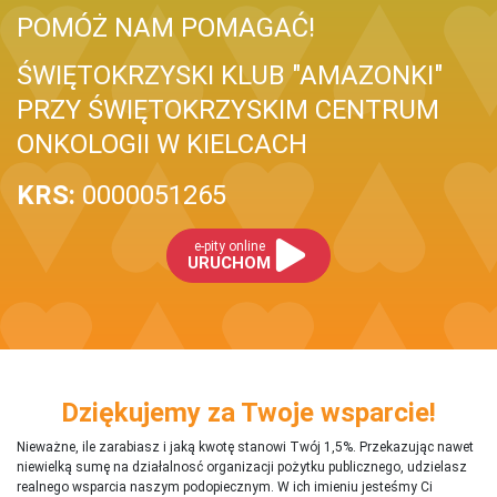
POMÓŻ NAM POMAGAĆ!
ŚWIĘTOKRZYSKI KLUB "AMAZONKI"
PRZY ŚWIĘTOKRZYSKIM CENTRUM
ONKOLOGII W KIELCACH
KRS:
0000051265
e-pity online
URUCHOM
Dziękujemy za Twoje wsparcie!
Nieważne, ile zarabiasz i jaką kwotę stanowi Twój 1,5%. Przekazując nawet
niewielką sumę na działalnosć organizacji pożytku publicznego, udzielasz
realnego wsparcia naszym podopiecznym. W ich imieniu jesteśmy Ci