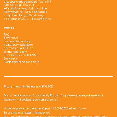
dlaczego warto sprawdzić Twój e-PIT
FAQ do usługi Twój e-PIT
e-Urząd Skarbowy obsługa online
kody weryfikacji UPO e-deklaracji
znajdź kod Urzędu Skarbowego
e-deklaracje VAT, CIT, PCC oraz inne
Pomoc
FAQ
filmy Video
dokumentacja - help
kalkulatory podatkowe
darmowy e-book PIT-11
aktualności e-pity
dane techniczne API, XML
Dysk e-pity
Twoje zgłoszenie lub opinia
Program e-pity® Najlepsze w POLSCE.
Marki: "e-pity po prostu" oraz "e-pity Program" są zarejestrowanymi znakami
towarowymi i podlegają ochronie prawnej.
Wszelkie prawa zastrzeżone. Copyright 2009-2026
e-file sp. z o.o.
Serwis ma charakter informacyjny.
Warunki korzystania z serwisu zawarte są w
Regulaminie
i
Polityce Prywatności
.