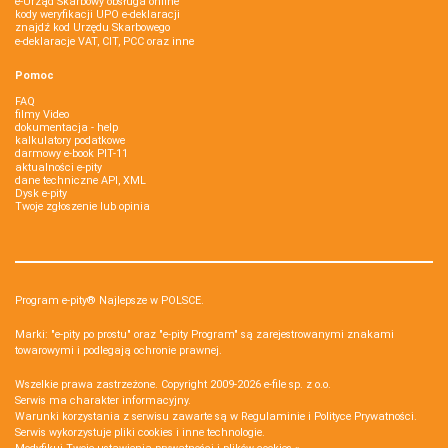
e-Urząd Skarbowy obsługa online
kody weryfikacji UPO e-deklaracji
znajdź kod Urzędu Skarbowego
e-deklaracje VAT, CIT, PCC oraz inne
Pomoc
FAQ
filmy Video
dokumentacja - help
kalkulatory podatkowe
darmowy e-book PIT-11
aktualności e-pity
dane techniczne API, XML
Dysk e-pity
Twoje zgłoszenie lub opinia
Program e-pity® Najlepsze w POLSCE.
Marki: "e-pity po prostu" oraz "e-pity Program" są zarejestrowanymi znakami
towarowymi i podlegają ochronie prawnej.
Wszelkie prawa zastrzeżone. Copyright 2009-2026
e-file sp. z o.o.
Serwis ma charakter informacyjny.
Warunki korzystania z serwisu zawarte są w
Regulaminie
i
Polityce Prywatności
.
Serwis wykorzystuje
pliki cookies i inne technologie
.