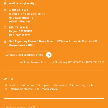
mail:
serwis@e-pity.pl
e-file sp. z o.o.
(dawniej: e-file sp. z o.o. sp. k.)
ul. Jeziorańska 12
(60-461) Poznań
NIP: 7811934421
Regon: 365695953
KRS: 0001202973
Sąd Rejonowy Poznań Nowe Miasto i Wilda w Poznaniu Wydział VIII
Gospodarczy KRS.
Znajdź Urząd Skarbowy online
Infolinia Krajowej Informacji Skarbowej: 801 055 055, +48 22 330 03 30
e-file
kontakt
o nas
opinie użytkowników
wesprzyj e-pity
informacje prawne
mapa serwisu
®