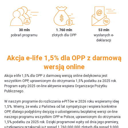
30 mln
1.760 mln
53 mln
pobrań programu
złotych dla OPP
wysłanych e-
deklaracji
Akcja e-life 1,5% dla OPP z darmową
wersją online
Akcja e-life 1,5% dla OPP z darmową wersją online dedykowna jest
wszystkim OPP, uprawnionym do otrzymania 1,5% podatku za 2025 rok.
Program e-pity 2025 on-line aktywnie wspiera Organizacje Pożytku
Publicznego.
W naszym programie do rozliczania e-PITów w 2026 roku wspieramy ideę
1,5%. Wiemy, że wielu z Państwa od lat sympatyzuje i wspiera konkretne
OPP, dlatego podjęliśmy decyzję o udostępnieniu bezpłatnej wersji on-line
naszego programu wszystkim OPP w Polsce, uprawnionym do otrzymania
1,5% podatku za 2025 rok. Dzięki programowi e-pity od dnia jego premiery,
użytkownicy przekazali już ponad 1 760 000 000 złotych dla ponad 9 000