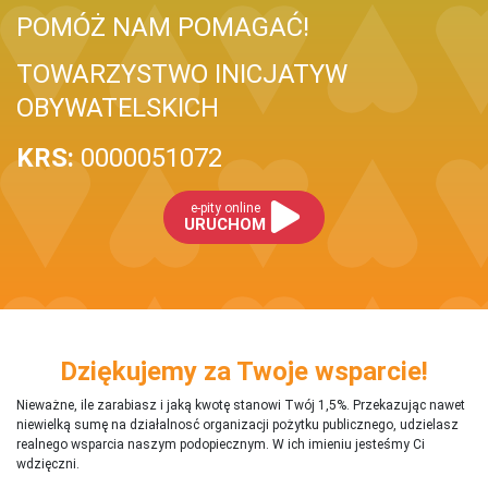
POMÓŻ NAM POMAGAĆ!
TOWARZYSTWO INICJATYW
OBYWATELSKICH
KRS:
0000051072
e-pity online
URUCHOM
Dziękujemy za Twoje wsparcie!
Nieważne, ile zarabiasz i jaką kwotę stanowi Twój 1,5%. Przekazując nawet
niewielką sumę na działalnosć organizacji pożytku publicznego, udzielasz
realnego wsparcia naszym podopiecznym. W ich imieniu jesteśmy Ci
wdzięczni.