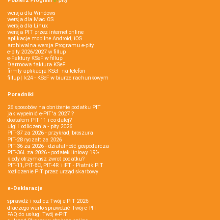
Pobierz
Program
e‑
pity
wersja dla Windows
wersja dla Mac OS
wersja dla Linux
wersja PIT przez internet online
aplikacje mobilne Android, iOS
archiwalna wersja Programu e-pity
e-pity 2026/2027 w fillup
e‑Faktury KSeF w fillup
Darmowa faktura KSeF
firmly aplikacja KSeF na telefon
fillup | k24 - KSeF w biurze rachunkowym
Poradniki
26 sposobów na obniżenie podatku PIT
jak wypełnić e-PIT'a 2027 ?
dostałem PIT-11 i co dalej?
ulgi i odliczenia - pity 2026
PIT-37 za 2026 - przykład, broszura
PIT-28 ryczałt za 2026
PIT-36 za 2026 - działalność gospodarcza
PIT-36L za 2026 - podatek liniowy 19%
kiedy otrzymasz zwrot podatku?
PIT-11, PIT-8C, PIT-4R i IFT - Płatnik PIT
rozliczenie PIT przez urząd skarbowy
e-Deklaracje
sprawdź i rozlicz Twój e PIT 2026
dlaczego warto sprawdzić Twój e-PIT
FAQ do usługi Twój e-PIT