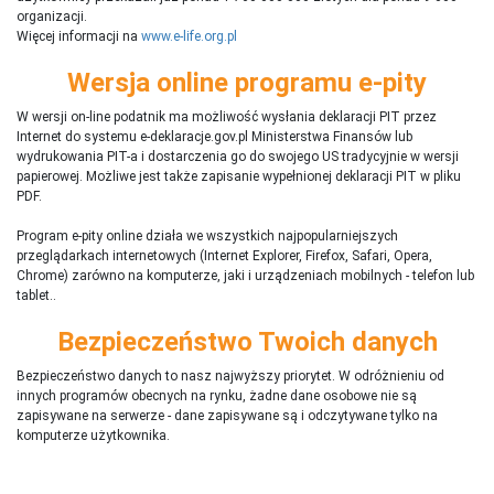
organizacji.
Więcej informacji na
www.e-life.org.pl
Wersja online programu e-pity
W wersji on-line podatnik ma możliwość wysłania deklaracji PIT przez
Internet do systemu e-deklaracje.gov.pl Ministerstwa Finansów lub
wydrukowania PIT-a i dostarczenia go do swojego US tradycyjnie w wersji
papierowej. Możliwe jest także zapisanie wypełnionej deklaracji PIT w pliku
PDF.
Program e-pity online działa we wszystkich najpopularniejszych
przeglądarkach internetowych (Internet Explorer, Firefox, Safari, Opera,
Chrome) zarówno na komputerze, jaki i urządzeniach mobilnych - telefon lub
tablet..
Bezpieczeństwo Twoich danych
Bezpieczeństwo danych to nasz najwyższy priorytet. W odróżnieniu od
innych programów obecnych na rynku,
ż
adne dane osobowe nie są
zapisywane na serwerze - dane zapisywane są i odczytywane tylko na
komputerze użytkownika.