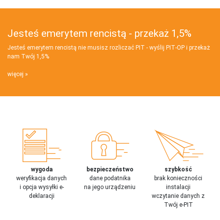
Jesteś emerytem rencistą - przekaż 1,5%
Jesteś emerytem rencistą nie musisz rozliczać PIT - wyślij PIT‑OP i przekaż
nam Twój 1,5%
więcej
wygoda
bezpieczeństwo
szybkość
weryfikacja danych
dane podatnika
brak konieczności
i opcja wysyłki e-
na jego urządzeniu
instalacji
deklaracji
wczytanie danych z
Twój e-PIT