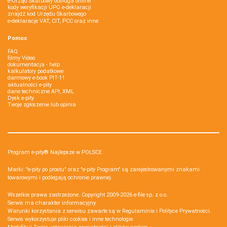
e-Urząd Skarbowy obsługa online
kody weryfikacji UPO e-deklaracji
znajdź kod Urzędu Skarbowego
e-deklaracje VAT, CIT, PCC oraz inne
Pomoc
FAQ
filmy Video
dokumentacja - help
kalkulatory podatkowe
darmowy e-book PIT-11
aktualności e-pity
dane techniczne API, XML
Dysk e-pity
Twoje zgłoszenie lub opinia
Program e-pity® Najlepsze w POLSCE.
Marki: "e-pity po prostu" oraz "e-pity Program" są zarejestrowanymi znakami
towarowymi i podlegają ochronie prawnej.
Wszelkie prawa zastrzeżone. Copyright 2009-2026
e-file sp. z o.o.
Serwis ma charakter informacyjny.
Warunki korzystania z serwisu zawarte są w
Regulaminie
i
Polityce Prywatności
.
Serwis wykorzystuje
pliki cookies i inne technologie
.