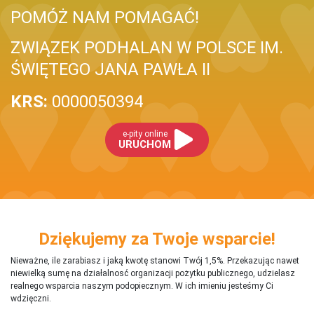
POMÓŻ NAM POMAGAĆ!
ZWIĄZEK PODHALAN W POLSCE IM.
ŚWIĘTEGO JANA PAWŁA II
KRS:
0000050394
e-pity online
URUCHOM
Dziękujemy za Twoje wsparcie!
Nieważne, ile zarabiasz i jaką kwotę stanowi Twój 1,5%. Przekazując nawet
niewielką sumę na działalnosć organizacji pożytku publicznego, udzielasz
realnego wsparcia naszym podopiecznym. W ich imieniu jesteśmy Ci
wdzięczni.