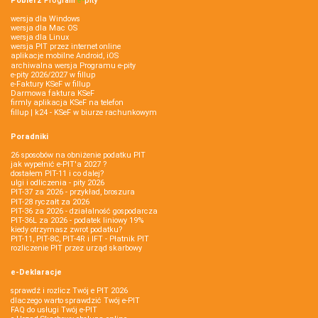
Pobierz
Program
e‑
pity
wersja dla Windows
wersja dla Mac OS
wersja dla Linux
wersja PIT przez internet online
aplikacje mobilne Android, iOS
archiwalna wersja Programu e-pity
e-pity 2026/2027 w fillup
e‑Faktury KSeF w fillup
Darmowa faktura KSeF
firmly aplikacja KSeF na telefon
fillup | k24 - KSeF w biurze rachunkowym
Poradniki
26 sposobów na obniżenie podatku PIT
jak wypełnić e-PIT'a 2027 ?
dostałem PIT-11 i co dalej?
ulgi i odliczenia - pity 2026
PIT-37 za 2026 - przykład, broszura
PIT-28 ryczałt za 2026
PIT-36 za 2026 - działalność gospodarcza
PIT-36L za 2026 - podatek liniowy 19%
kiedy otrzymasz zwrot podatku?
PIT-11, PIT-8C, PIT-4R i IFT - Płatnik PIT
rozliczenie PIT przez urząd skarbowy
e-Deklaracje
sprawdź i rozlicz Twój e PIT 2026
dlaczego warto sprawdzić Twój e-PIT
FAQ do usługi Twój e-PIT