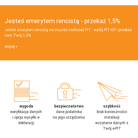
Jesteś emerytem rencistą - przekaż 1,5%
Jesteś emerytem rencistą nie musisz rozliczać PIT - wyślij PIT‑OP i przekaż
nam Twój 1,5%
więcej
wygoda
bezpieczeństwo
szybkość
weryfikacja danych
dane podatnika
brak konieczności
i opcja wysyłki e-
na jego urządzeniu
instalacji
deklaracji
wczytanie danych z
Twój e-PIT