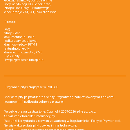
e-Urząd Skarbowy obsługa online
kody weryfikacji UPO e-deklaracji
znajdź kod Urzędu Skarbowego
e-deklaracje VAT, CIT, PCC oraz inne
Pomoc
FAQ
filmy Video
dokumentacja - help
kalkulatory podatkowe
darmowy e-book PIT-11
aktualności e-pity
dane techniczne API, XML
Dysk e-pity
Twoje zgłoszenie lub opinia
Program e-pity® Najlepsze w POLSCE.
Marki: "e-pity po prostu" oraz "e-pity Program" są zarejestrowanymi znakami
towarowymi i podlegają ochronie prawnej.
Wszelkie prawa zastrzeżone. Copyright 2009-2026
e-file sp. z o.o.
Serwis ma charakter informacyjny.
Warunki korzystania z serwisu zawarte są w
Regulaminie
i
Polityce Prywatności
.
Serwis wykorzystuje
pliki cookies i inne technologie
.