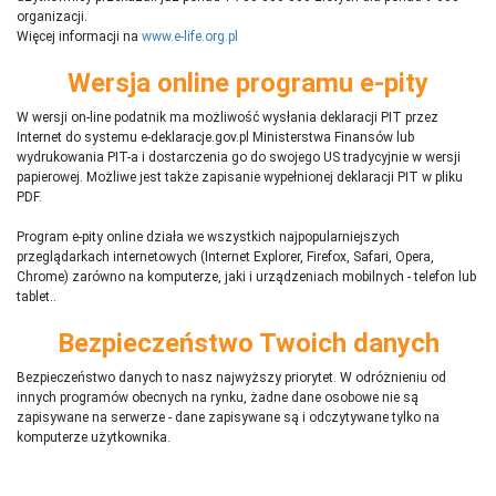
organizacji.
Więcej informacji na
www.e-life.org.pl
Wersja online programu e-pity
W wersji on-line podatnik ma możliwość wysłania deklaracji PIT przez
Internet do systemu e-deklaracje.gov.pl Ministerstwa Finansów lub
wydrukowania PIT-a i dostarczenia go do swojego US tradycyjnie w wersji
papierowej. Możliwe jest także zapisanie wypełnionej deklaracji PIT w pliku
PDF.
Program e-pity online działa we wszystkich najpopularniejszych
przeglądarkach internetowych (Internet Explorer, Firefox, Safari, Opera,
Chrome) zarówno na komputerze, jaki i urządzeniach mobilnych - telefon lub
tablet..
Bezpieczeństwo Twoich danych
Bezpieczeństwo danych to nasz najwyższy priorytet. W odróżnieniu od
innych programów obecnych na rynku,
ż
adne dane osobowe nie są
zapisywane na serwerze - dane zapisywane są i odczytywane tylko na
komputerze użytkownika.