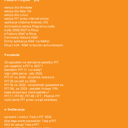
Pobierz
Program
e‑
pity
wersja dla Windows
wersja dla Mac OS
wersja dla Linux
wersja PIT przez internet online
aplikacje mobilne Android, iOS
archiwalna wersja Programu e-pity
e-pity 2026/2027 w fillup
e‑Faktury KSeF w fillup
Darmowa faktura KSeF
firmly aplikacja KSeF na telefon
fillup | k24 - KSeF w biurze rachunkowym
Poradniki
26 sposobów na obniżenie podatku PIT
jak wypełnić e-PIT'a 2027 ?
dostałem PIT-11 i co dalej?
ulgi i odliczenia - pity 2026
PIT-37 za 2026 - przykład, broszura
PIT-28 ryczałt za 2026
PIT-36 za 2026 - działalność gospodarcza
PIT-36L za 2026 - podatek liniowy 19%
kiedy otrzymasz zwrot podatku?
PIT-11, PIT-8C, PIT-4R i IFT - Płatnik PIT
rozliczenie PIT przez urząd skarbowy
e-Deklaracje
sprawdź i rozlicz Twój e PIT 2026
dlaczego warto sprawdzić Twój e-PIT
FAQ do usługi Twój e-PIT