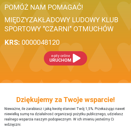
POMÓŻ NAM POMAGAĆ!
MIĘDZYZAKŁADOWY LUDOWY KLUB
SPORTOWY "CZARNI" OTMUCHÓW
KRS:
0000048120
e-pity online
URUCHOM
Dziękujemy za Twoje wsparcie!
Nieważne, ile zarabiasz i jaką kwotę stanowi Twój 1,5%. Przekazując nawet
niewielką sumę na działalnosć organizacji pożytku publicznego, udzielasz
realnego wsparcia naszym podopiecznym. W ich imieniu jesteśmy Ci
wdzięczni.