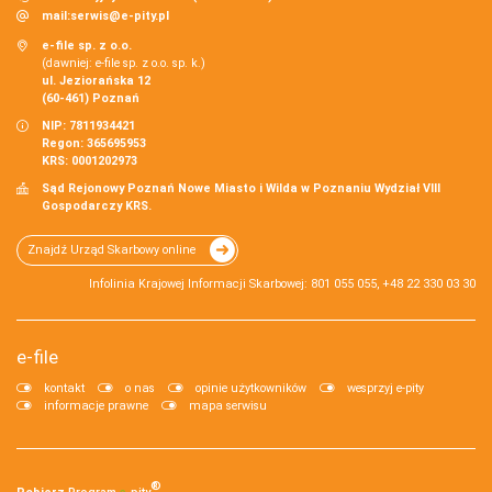
mail:
serwis@e-pity.pl
e-file sp. z o.o.
(dawniej: e-file sp. z o.o. sp. k.)
ul. Jeziorańska 12
(60-461) Poznań
NIP: 7811934421
Regon: 365695953
KRS: 0001202973
Sąd Rejonowy Poznań Nowe Miasto i Wilda w Poznaniu Wydział VIII
Gospodarczy KRS.
Znajdź Urząd Skarbowy online
Infolinia Krajowej Informacji Skarbowej: 801 055 055, +48 22 330 03 30
e-file
kontakt
o nas
opinie użytkowników
wesprzyj e-pity
informacje prawne
mapa serwisu
®