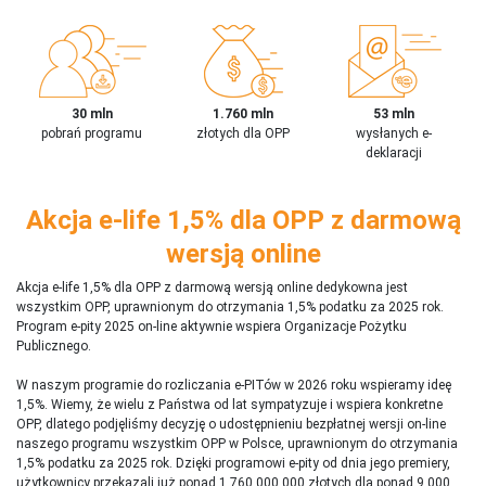
30 mln
1.760 mln
53 mln
pobrań programu
złotych dla OPP
wysłanych e-
deklaracji
Akcja e-life 1,5% dla OPP z darmową
wersją online
Akcja e-life 1,5% dla OPP z darmową wersją online dedykowna jest
wszystkim OPP, uprawnionym do otrzymania 1,5% podatku za 2025 rok.
Program e-pity 2025 on-line aktywnie wspiera Organizacje Pożytku
Publicznego.
W naszym programie do rozliczania e-PITów w 2026 roku wspieramy ideę
1,5%. Wiemy, że wielu z Państwa od lat sympatyzuje i wspiera konkretne
OPP, dlatego podjęliśmy decyzję o udostępnieniu bezpłatnej wersji on-line
naszego programu wszystkim OPP w Polsce, uprawnionym do otrzymania
1,5% podatku za 2025 rok. Dzięki programowi e-pity od dnia jego premiery,
użytkownicy przekazali już ponad 1 760 000 000 złotych dla ponad 9 000