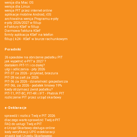
wersja dla Mac OS
wersja dla Linux
wersja PIT przez internet online
aplikacje mobilne Android, iOS
archiwalna wersja Programu e-pity
e-pity 2026/2027 w fillup
e‑Faktury KSeF w fillup
Darmowa faktura KSeF
firmly aplikacja KSeF na telefon
fillup | k24 - KSeF w biurze rachunkowym
Poradniki
26 sposobów na obniżenie podatku PIT
jak wypełnić e-PIT'a 2027 ?
dostałem PIT-11 i co dalej?
ulgi i odliczenia - pity 2026
PIT-37 za 2026 - przykład, broszura
PIT-28 ryczałt za 2026
PIT-36 za 2026 - działalność gospodarcza
PIT-36L za 2026 - podatek liniowy 19%
kiedy otrzymasz zwrot podatku?
PIT-11, PIT-8C, PIT-4R i IFT - Płatnik PIT
rozliczenie PIT przez urząd skarbowy
e-Deklaracje
sprawdź i rozlicz Twój e PIT 2026
dlaczego warto sprawdzić Twój e-PIT
FAQ do usługi Twój e-PIT
e-Urząd Skarbowy obsługa online
kody weryfikacji UPO e-deklaracji
znajdź kod Urzędu Skarbowego