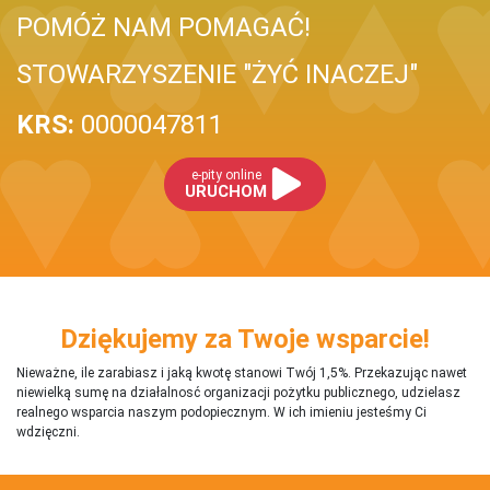
POMÓŻ NAM POMAGAĆ!
STOWARZYSZENIE "ŻYĆ INACZEJ"
KRS:
0000047811
e-pity online
URUCHOM
Dziękujemy za Twoje wsparcie!
Nieważne, ile zarabiasz i jaką kwotę stanowi Twój 1,5%. Przekazując nawet
niewielką sumę na działalnosć organizacji pożytku publicznego, udzielasz
realnego wsparcia naszym podopiecznym. W ich imieniu jesteśmy Ci
wdzięczni.