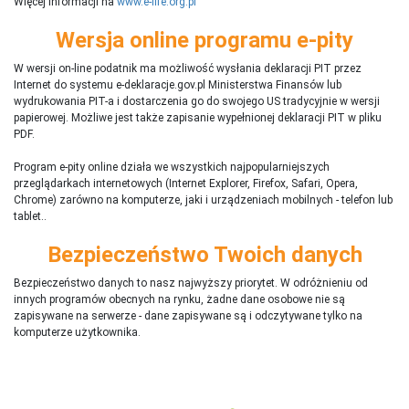
Więcej informacji na
www.e-life.org.pl
Wersja online programu e-pity
W wersji on-line podatnik ma możliwość wysłania deklaracji PIT przez
Internet do systemu e-deklaracje.gov.pl Ministerstwa Finansów lub
wydrukowania PIT-a i dostarczenia go do swojego US tradycyjnie w wersji
papierowej. Możliwe jest także zapisanie wypełnionej deklaracji PIT w pliku
PDF.
Program e-pity online działa we wszystkich najpopularniejszych
przeglądarkach internetowych (Internet Explorer, Firefox, Safari, Opera,
Chrome) zarówno na komputerze, jaki i urządzeniach mobilnych - telefon lub
tablet..
Bezpieczeństwo Twoich danych
Bezpieczeństwo danych to nasz najwyższy priorytet. W odróżnieniu od
innych programów obecnych na rynku,
ż
adne dane osobowe nie są
zapisywane na serwerze - dane zapisywane są i odczytywane tylko na
komputerze użytkownika.