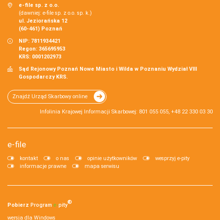
e-file sp. z o.o.
(dawniej: e-file sp. z o.o. sp. k.)
ul. Jeziorańska 12
(60-461) Poznań
NIP: 7811934421
Regon: 365695953
KRS: 0001202973
Sąd Rejonowy Poznań Nowe Miasto i Wilda w Poznaniu Wydział VIII
Gospodarczy KRS.
Znajdź Urząd Skarbowy online
Infolinia Krajowej Informacji Skarbowej: 801 055 055, +48 22 330 03 30
e-file
kontakt
o nas
opinie użytkowników
wesprzyj e-pity
informacje prawne
mapa serwisu
®
Pobierz
Program
e‑
pity
wersja dla Windows