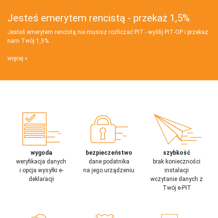
Jesteś emerytem rencistą - przekaż 1,5%
Jesteś emerytem rencistą nie musisz rozliczać PIT - wyślij PIT‑OP i przekaż
nam Twój 1,5%
więcej
wygoda
bezpieczeństwo
szybkość
weryfikacja danych
dane podatnika
brak konieczności
i opcja wysyłki e-
na jego urządzeniu
instalacji
deklaracji
wczytanie danych z
Twój e-PIT