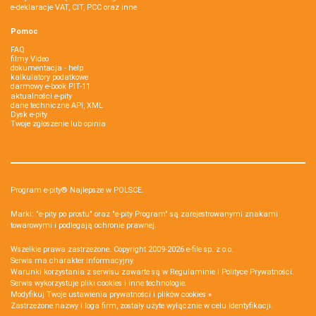
e-deklaracje VAT, CIT, PCC oraz inne
Pomoc
FAQ
filmy Video
dokumentacja - help
kalkulatory podatkowe
darmowy e-book PIT-11
aktualności e-pity
dane techniczne API, XML
Dysk e-pity
Twoje zgłoszenie lub opinia
Program e-pity® Najlepsze w POLSCE.
Marki: "e-pity po prostu" oraz "e-pity Program" są zarejestrowanymi znakami
towarowymi i podlegają ochronie prawnej.
Wszelkie prawa zastrzeżone. Copyright 2009-2026
e-file sp. z o.o.
Serwis ma charakter informacyjny.
Warunki korzystania z serwisu zawarte są w
Regulaminie
i
Polityce Prywatności
.
Serwis wykorzystuje
pliki cookies i inne technologie
.
Modyfikuj Twoje ustawienia prywatności i plików cookies »
Zastrzeżone nazwy i loga firm, zostały użyte wyłącznie w celu identyfikacji.