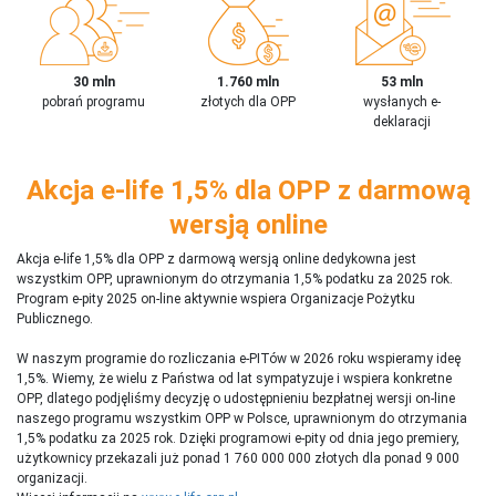
30 mln
1.760 mln
53 mln
pobrań programu
złotych dla OPP
wysłanych e-
deklaracji
Akcja e-life 1,5% dla OPP z darmową
wersją online
Akcja e-life 1,5% dla OPP z darmową wersją online dedykowna jest
wszystkim OPP, uprawnionym do otrzymania 1,5% podatku za 2025 rok.
Program e-pity 2025 on-line aktywnie wspiera Organizacje Pożytku
Publicznego.
W naszym programie do rozliczania e-PITów w 2026 roku wspieramy ideę
1,5%. Wiemy, że wielu z Państwa od lat sympatyzuje i wspiera konkretne
OPP, dlatego podjęliśmy decyzję o udostępnieniu bezpłatnej wersji on-line
naszego programu wszystkim OPP w Polsce, uprawnionym do otrzymania
1,5% podatku za 2025 rok. Dzięki programowi e-pity od dnia jego premiery,
użytkownicy przekazali już ponad 1 760 000 000 złotych dla ponad 9 000
organizacji.