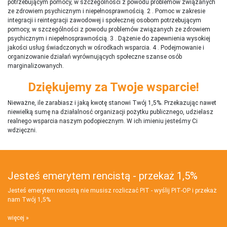
potrzebującym pomocy, w szczególności z powodu problemów związanych
ze zdrowiem psychicznym i niepełnosprawnością. 2 . Pomoc w zakresie
integracji i reintegracji zawodowej i społecznej osobom potrzebującym
pomocy, w szczególności z powodu problemów związanych ze zdrowiem
psychicznym i niepełnosprawnością. 3 . Dążenie do zapewnienia wysokiej
jakości usług świadczonych w ośrodkach wsparcia. 4 . Podejmowanie i
organizowanie działań wyrównujących społeczne szanse osób
marginalizowanych.
Dziękujemy za Twoje wsparcie!
Nieważne, ile zarabiasz i jaką kwotę stanowi Twój 1,5%. Przekazując nawet
niewielką sumę na działalnosć organizacji pożytku publicznego, udzielasz
realnego wsparcia naszym podopiecznym. W ich imieniu jesteśmy Ci
wdzięczni.
Jesteś emerytem rencistą - przekaż 1,5%
Jesteś emerytem rencistą nie musisz rozliczać PIT - wyślij PIT‑OP i przekaż
nam Twój 1,5%
więcej