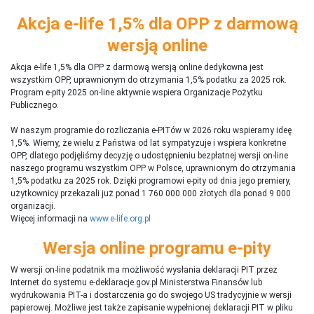
Akcja e-life 1,5% dla OPP z darmową
wersją online
Akcja e-life 1,5% dla OPP z darmową wersją online dedykowna jest
wszystkim OPP, uprawnionym do otrzymania 1,5% podatku za 2025 rok.
Program e-pity 2025 on-line aktywnie wspiera Organizacje Pożytku
Publicznego.
W naszym programie do rozliczania e-PITów w 2026 roku wspieramy ideę
1,5%. Wiemy, że wielu z Państwa od lat sympatyzuje i wspiera konkretne
OPP, dlatego podjęliśmy decyzję o udostępnieniu bezpłatnej wersji on-line
naszego programu wszystkim OPP w Polsce, uprawnionym do otrzymania
1,5% podatku za 2025 rok. Dzięki programowi e-pity od dnia jego premiery,
użytkownicy przekazali już ponad 1 760 000 000 złotych dla ponad 9 000
organizacji.
Więcej informacji na
www.e-life.org.pl
Wersja online programu e-pity
W wersji on-line podatnik ma możliwość wysłania deklaracji PIT przez
Internet do systemu e-deklaracje.gov.pl Ministerstwa Finansów lub
wydrukowania PIT-a i dostarczenia go do swojego US tradycyjnie w wersji
papierowej. Możliwe jest także zapisanie wypełnionej deklaracji PIT w pliku