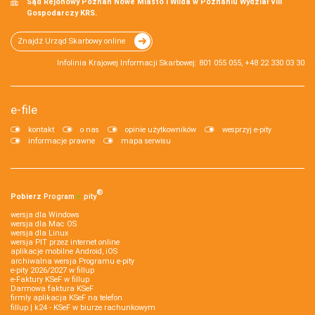
Sąd Rejonowy Poznań Nowe Miasto i Wilda w Poznaniu Wydział VIII
Gospodarczy KRS.
Znajdź Urząd Skarbowy online
Infolinia Krajowej Informacji Skarbowej: 801 055 055, +48 22 330 03 30
e-file
kontakt
o nas
opinie użytkowników
wesprzyj e-pity
informacje prawne
mapa serwisu
®
Pobierz
Program
e‑
pity
wersja dla Windows
wersja dla Mac OS
wersja dla Linux
wersja PIT przez internet online
aplikacje mobilne Android, iOS
archiwalna wersja Programu e-pity
e-pity 2026/2027 w fillup
e‑Faktury KSeF w fillup
Darmowa faktura KSeF
firmly aplikacja KSeF na telefon
fillup | k24 - KSeF w biurze rachunkowym