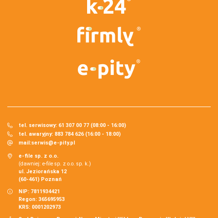
tel. serwisowy: 61 307 00 77 (08:00 - 16:00)
tel. awaryjny: 883 784 626 (16:00 - 18:00)
mail:
serwis@e-pity.pl
e-file sp. z o.o.
(dawniej: e-file sp. z o.o. sp. k.)
ul. Jeziorańska 12
(60-461) Poznań
NIP: 7811934421
Regon: 365695953
KRS: 0001202973