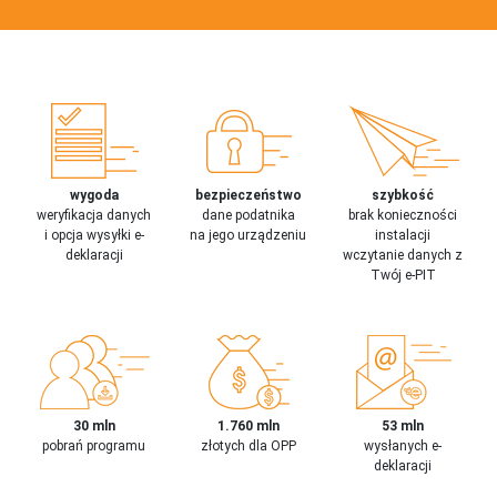
wygoda
bezpieczeństwo
szybkość
weryfikacja danych
dane podatnika
brak konieczności
i opcja wysyłki e-
na jego urządzeniu
instalacji
deklaracji
wczytanie danych z
Twój e-PIT
30 mln
1.760 mln
53 mln
pobrań programu
złotych dla OPP
wysłanych e-
deklaracji