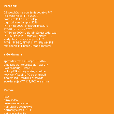
Poradniki
26 sposobów na obniżenie podatku PIT
jak wypełnić e-PIT'a 2027 ?
dostałem PIT-11 i co dalej?
ulgi i odliczenia - pity 2026
PIT-37 za 2026 - przykład, broszura
PIT-28 ryczałt za 2026
PIT-36 za 2026 - działalność gospodarcza
PIT-36L za 2026 - podatek liniowy 19%
kiedy otrzymasz zwrot podatku?
PIT-11, PIT-8C, PIT-4R i IFT - Płatnik PIT
rozliczenie PIT przez urząd skarbowy
e-Deklaracje
sprawdź i rozlicz Twój e PIT 2026
dlaczego warto sprawdzić Twój e-PIT
FAQ do usługi Twój e-PIT
e-Urząd Skarbowy obsługa online
kody weryfikacji UPO e-deklaracji
znajdź kod Urzędu Skarbowego
e-deklaracje VAT, CIT, PCC oraz inne
Pomoc
FAQ
filmy Video
dokumentacja - help
kalkulatory podatkowe
darmowy e-book PIT-11
aktualności e-pity