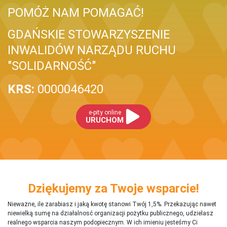
POMÓŻ NAM POMAGAĆ!
GDAŃSKIE STOWARZYSZENIE
INWALIDÓW NARZĄDU RUCHU
"SOLIDARNOŚĆ"
KRS:
0000046420
e-pity online
URUCHOM
Dziękujemy za Twoje wsparcie!
Nieważne, ile zarabiasz i jaką kwotę stanowi Twój 1,5%. Przekazując nawet
niewielką sumę na działalnosć organizacji pożytku publicznego, udzielasz
realnego wsparcia naszym podopiecznym. W ich imieniu jesteśmy Ci