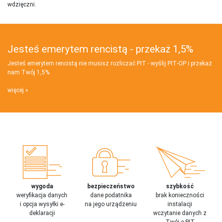
wdzięczni.
Jesteś emerytem rencistą - przekaż 1,5%
Jesteś emerytem rencistą nie musisz rozliczać PIT - wyślij PIT‑OP i przekaż
nam Twój 1,5%
więcej
wygoda
bezpieczeństwo
szybkość
weryfikacja danych
dane podatnika
brak konieczności
i opcja wysyłki e-
na jego urządzeniu
instalacji
deklaracji
wczytanie danych z
Twój e-PIT