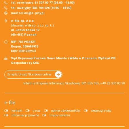
tel. serwisowy: 61 307 00 77 (08:00 - 16:00)
tel. awaryjny: 883 784 626 (16:00 - 18:00)
mail:
serwis@e-pity.pl
e-file sp. z o.o.
(dawniej: e-file sp. z o.o. sp. k.)
ul. Jeziorańska 12
(60-461) Poznań
NIP: 7811934421
Regon: 365695953
KRS: 0001202973
Sąd Rejonowy Poznań Nowe Miasto i Wilda w Poznaniu Wydział VIII
Gospodarczy KRS.
Znajdź Urząd Skarbowy online
Infolinia Krajowej Informacji Skarbowej: 801 055 055, +48 22 330 03 30
e-file
kontakt
o nas
opinie użytkowników
wesprzyj e-pity
informacje prawne
mapa serwisu