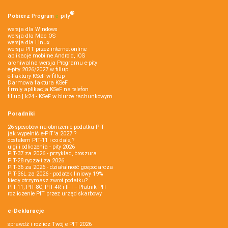
®
Pobierz
Program
e‑
pity
wersja dla Windows
wersja dla Mac OS
wersja dla Linux
wersja PIT przez internet online
aplikacje mobilne Android, iOS
archiwalna wersja Programu e-pity
e-pity 2026/2027 w fillup
e‑Faktury KSeF w fillup
Darmowa faktura KSeF
firmly aplikacja KSeF na telefon
fillup | k24 - KSeF w biurze rachunkowym
Poradniki
26 sposobów na obniżenie podatku PIT
jak wypełnić e-PIT'a 2027 ?
dostałem PIT-11 i co dalej?
ulgi i odliczenia - pity 2026
PIT-37 za 2026 - przykład, broszura
PIT-28 ryczałt za 2026
PIT-36 za 2026 - działalność gospodarcza
PIT-36L za 2026 - podatek liniowy 19%
kiedy otrzymasz zwrot podatku?
PIT-11, PIT-8C, PIT-4R i IFT - Płatnik PIT
rozliczenie PIT przez urząd skarbowy
e-Deklaracje
sprawdź i rozlicz Twój e PIT 2026