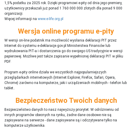
1,5% podatku za 2025 rok. Dzięki programowi e-pity od dnia jego premiery,
użytkownicy przekazali już ponad 1 760 000 000 złotych dla ponad 9 000
organizacji.
Więcej informacji na
www.e-life.org.pl
Wersja online programu e-pity
W wersji on-line podatnik ma możliwość wysłania deklaracji PIT przez
Internet do systemu e-deklaracje.gov.pl Ministerstwa Finansów lub
wydrukowania PIT-a i dostarczenia go do swojego US tradycyjnie w wersji
papierowej. Możliwe jest także zapisanie wypełnionej deklaracji PIT w pliku
PDF.
Program e-pity online działa we wszystkich najpopularniejszych
przeglądarkach internetowych (Internet Explorer, Firefox, Safari, Opera,
Chrome) zarówno na komputerze, jaki i urządzeniach mobilnych - telefon lub
tablet..
Bezpieczeństwo Twoich danych
Bezpieczeństwo danych to nasz najwyższy priorytet. W odróżnieniu od
innych programów obecnych na rynku,
ż
adne dane osobowe nie są
zapisywane na serwerze - dane zapisywane są i odczytywane tylko na
komputerze użytkownika.