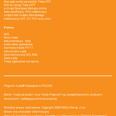
dlaczego warto sprawdzić Twój e-PIT
FAQ do usługi Twój e-PIT
e-Urząd Skarbowy obsługa online
kody weryfikacji UPO e-deklaracji
znajdź kod Urzędu Skarbowego
e-deklaracje VAT, CIT, PCC oraz inne
Pomoc
FAQ
filmy Video
dokumentacja - help
kalkulatory podatkowe
darmowy e-book PIT-11
aktualności e-pity
dane techniczne API, XML
Dysk e-pity
Twoje zgłoszenie lub opinia
Program e-pity® Najlepsze w POLSCE.
Marki: "e-pity po prostu" oraz "e-pity Program" są zarejestrowanymi znakami
towarowymi i podlegają ochronie prawnej.
Wszelkie prawa zastrzeżone. Copyright 2009-2026
e-file sp. z o.o.
Serwis ma charakter informacyjny.
Warunki korzystania z serwisu zawarte są w
Regulaminie
i
Polityce Prywatności
.