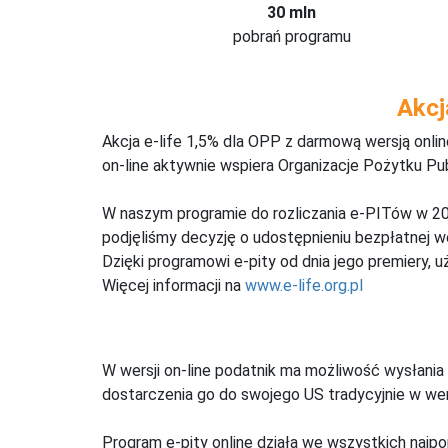
30 mln
pobrań programu
Akcj
Akcja e-life 1,5% dla OPP z darmową wersją onl
on-line aktywnie wspiera Organizacje Pożytku Pu
W naszym programie do rozliczania e-PITów w 20
podjęliśmy decyzję o udostępnieniu bezpłatnej 
Dzięki programowi e-pity od dnia jego premiery, u
Więcej informacji na
www.e-life.org.pl
W wersji on-line podatnik ma możliwość wysłania 
dostarczenia go do swojego US tradycyjnie w wers
Program e-pity online działa we wszystkich najpo