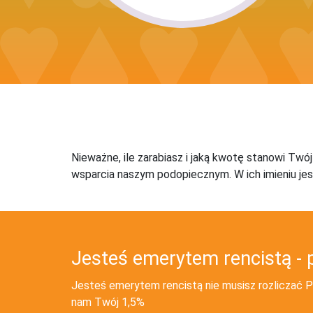
Nieważne, ile zarabiasz i jaką kwotę stanowi Twó
wsparcia naszym podopiecznym. W ich imieniu jes
Jesteś emerytem rencistą - 
Jesteś emerytem rencistą nie musisz rozliczać PI
nam Twój 1,5%