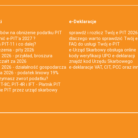
i
e-Deklaracje
bów na obniżenie podatku PIT
sprawdź i rozlicz Twój e PIT 2026
nić e-PIT'a 2027 ?
dlaczego warto sprawdzić Twój e
PIT-11 i co dalej?
FAQ do usługi Twój e-PIT
iczenia - pity 2026
e-Urząd Skarbowy obsługa online
 2026 - przykład, broszura
kody weryfikacji UPO e-deklaracji
czałt za 2026
znajdź kod Urzędu Skarbowego
a 2026 - działalność gospodarcza
e-deklaracje VAT, CIT, PCC oraz in
za 2026 - podatek liniowy 19%
rzymasz zwrot podatku?
IT-8C, PIT-4R i IFT - Płatnik PIT
nie PIT przez urząd skarbowy