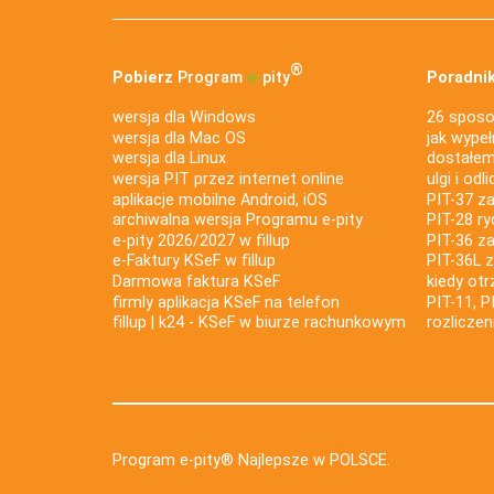
®
Pobierz
Program
e‑
pity
Poradnik
wersja dla Windows
26 sposo
wersja dla Mac OS
jak wypeł
wersja dla Linux
dostałem 
wersja PIT przez internet online
ulgi i odl
aplikacje mobilne Android, iOS
PIT-37 za
archiwalna wersja Programu e-pity
PIT-28 ry
e-pity 2026/2027 w fillup
PIT-36 z
e‑Faktury KSeF w fillup
PIT-36L 
Darmowa faktura KSeF
kiedy ot
firmly aplikacja KSeF na telefon
PIT-11, P
fillup | k24 - KSeF w biurze rachunkowym
rozlicze
Program e-pity® Najlepsze w POLSCE.