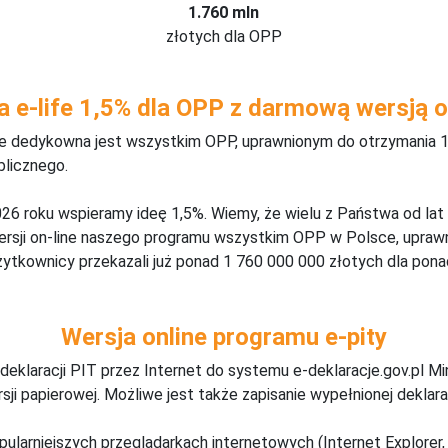
1.760 mln
złotych dla OPP
a e-life 1,5% dla OPP z darmową wersją o
ine dedykowna jest wszystkim OPP, uprawnionym do otrzymania 1
blicznego.
26 roku wspieramy ideę 1,5%. Wiemy, że wielu z Państwa od lat
wersji on-line naszego programu wszystkim OPP w Polsce, upraw
żytkownicy przekazali już ponad 1 760 000 000 złotych dla ponad
Wersja online programu e-pity
deklaracji PIT przez Internet do systemu e-deklaracje.gov.pl M
ji papierowej. Możliwe jest także zapisanie wypełnionej deklarac
pularniejszych przeglądarkach internetowych (Internet Explorer, 