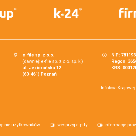
e-file sp. z o.o.
NIP: 78119
(dawniej: e-file sp. z o.o. sp. k.)
Regon: 365
ul. Jeziorańska 12
KRS: 00012
(60-461) Poznań
Infolinia Krajowe
opinie użytkowników
wesprzyj e-pity
informacje pra