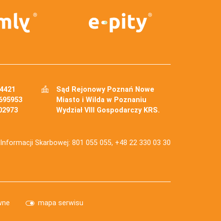
34421
Sąd Rejonowy Poznań Nowe
695953
Miasto i Wilda w Poznaniu
02973
Wydział VIII Gospodarczy KRS.
j Informacji Skarbowej: 801 055 055, +48 22 330 03 30
wne
mapa serwisu