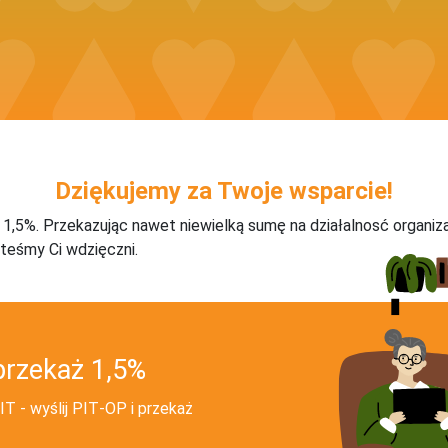
Dziękujemy za Twoje wsparcie!
j 1,5%. Przekazując nawet niewielką sumę na działalnosć organiz
teśmy Ci wdzięczni.
przekaż 1,5%
T - wyślij PIT‑OP i przekaż