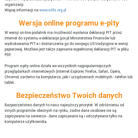
organizacji.
Więcej informacji na
www.e-life.org.pl
Wersja online programu e-pity
W wersji on-line podatnik ma możliwość wysłania deklaracji PIT przez
Internet do systemu e-deklaracje.gov.pl Ministerstwa Finansów lub
wydrukowania PIT-a i dostarczenia go do swojego US tradycyjnie w wersji
papierowej. Możliwe jest także zapisanie wypełnionej deklaracji PIT w pliku
PDF.
Program e-pity online działa we wszystkich najpopularniejszych
przeglądarkach internetowych (Internet Explorer, Firefox, Safari, Opera,
Chrome) zarówno na komputerze, jaki i urządzeniach mobilnych - telefon lub
tablet..
Bezpieczeństwo Twoich danych
Bezpieczeństwo danych to nasz najwyższy priorytet. W odróżnieniu od
innych programów obecnych na rynku,
ż
adne dane osobowe nie są
zapisywane na serwerze - dane zapisywane są i odczytywane tylko na
komputerze użytkownika.