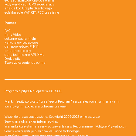
e-Urząd Skarbowy obsługa online
kody weryfikacji UPO e-deklaracji
znajdź kod Urzędu Skarbowego
e-deklaracje VAT, CIT, PCC oraz inne
Pomoc
FAQ
filmy Video
dokumentacja - help
kalkulatory podatkowe
darmowy e-book PIT-11
aktualności e-pity
dane techniczne API, XML
Dysk e-pity
Twoje zgłoszenie lub opinia
Program e-pity® Najlepsze w POLSCE.
Marki: "e-pity po prostu" oraz "e-pity Program" są zarejestrowanymi znakami
towarowymi i podlegają ochronie prawnej.
Wszelkie prawa zastrzeżone. Copyright 2009-2026
e-file sp. z o.o.
Serwis ma charakter informacyjny.
Warunki korzystania z serwisu zawarte są w
Regulaminie
i
Polityce Prywatności
.
Serwis wykorzystuje
pliki cookies i inne technologie
.