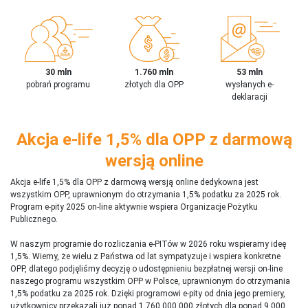
30 mln
1.760 mln
53 mln
pobrań programu
złotych dla OPP
wysłanych e-
deklaracji
Akcja e-life 1,5% dla OPP z darmową
wersją online
Akcja e-life 1,5% dla OPP z darmową wersją online dedykowna jest
wszystkim OPP, uprawnionym do otrzymania 1,5% podatku za 2025 rok.
Program e-pity 2025 on-line aktywnie wspiera Organizacje Pożytku
Publicznego.
W naszym programie do rozliczania e-PITów w 2026 roku wspieramy ideę
1,5%. Wiemy, że wielu z Państwa od lat sympatyzuje i wspiera konkretne
OPP, dlatego podjęliśmy decyzję o udostępnieniu bezpłatnej wersji on-line
naszego programu wszystkim OPP w Polsce, uprawnionym do otrzymania
1,5% podatku za 2025 rok. Dzięki programowi e-pity od dnia jego premiery,
użytkownicy przekazali już ponad 1 760 000 000 złotych dla ponad 9 000