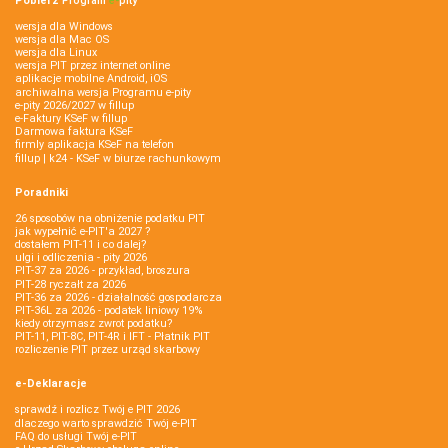
Pobierz
Program
e‑
pity
wersja dla Windows
wersja dla Mac OS
wersja dla Linux
wersja PIT przez internet online
aplikacje mobilne Android, iOS
archiwalna wersja Programu e-pity
e-pity 2026/2027 w fillup
e‑Faktury KSeF w fillup
Darmowa faktura KSeF
firmly aplikacja KSeF na telefon
fillup | k24 - KSeF w biurze rachunkowym
Poradniki
26 sposobów na obniżenie podatku PIT
jak wypełnić e-PIT'a 2027 ?
dostałem PIT-11 i co dalej?
ulgi i odliczenia - pity 2026
PIT-37 za 2026 - przykład, broszura
PIT-28 ryczałt za 2026
PIT-36 za 2026 - działalność gospodarcza
PIT-36L za 2026 - podatek liniowy 19%
kiedy otrzymasz zwrot podatku?
PIT-11, PIT-8C, PIT-4R i IFT - Płatnik PIT
rozliczenie PIT przez urząd skarbowy
e-Deklaracje
sprawdź i rozlicz Twój e PIT 2026
dlaczego warto sprawdzić Twój e-PIT
FAQ do usługi Twój e-PIT