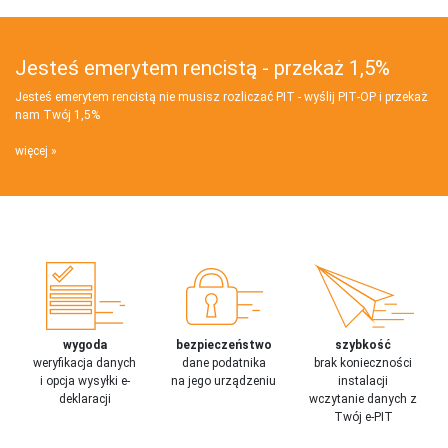
Jesteś emerytem rencistą - przekaż 1,5%
Jesteś emerytem rencistą nie musisz rozliczać PIT - wyślij PIT‑OP i przekaż
nam Twój 1,5%
więcej
wygoda
bezpieczeństwo
szybkość
weryfikacja danych
dane podatnika
brak konieczności
i opcja wysyłki e-
na jego urządzeniu
instalacji
deklaracji
wczytanie danych z
Twój e-PIT