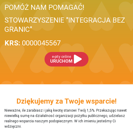
POMÓŻ NAM POMAGAĆ!
STOWARZYSZENIE "INTEGRACJA BEZ
GRANIC"
KRS:
0000045567
e-pity online
URUCHOM
Dziękujemy za Twoje wsparcie!
Nieważne, ile zarabiasz i jaką kwotę stanowi Twój 1,5%. Przekazując nawet
niewielką sumę na działalnosć organizacji pożytku publicznego, udzielasz
realnego wsparcia naszym podopiecznym. W ich imieniu jesteśmy Ci
wdzięczni.