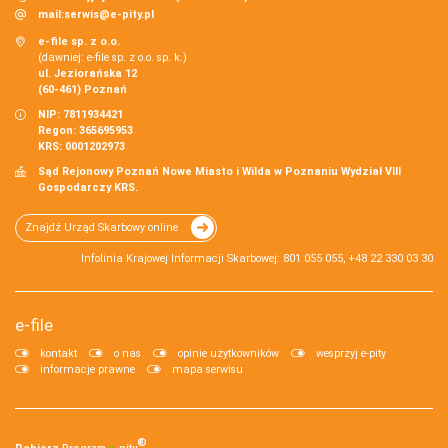
mail:
serwis@e-pity.pl
e-file sp. z o.o.
(dawniej: e-file sp. z o.o. sp. k.)
ul. Jeziorańska 12
(60-461) Poznań
NIP: 7811934421
Regon: 365695953
KRS: 0001202973
Sąd Rejonowy Poznań Nowe Miasto i Wilda w Poznaniu Wydział VIII
Gospodarczy KRS.
Znajdź Urząd Skarbowy online
Infolinia Krajowej Informacji Skarbowej: 801 055 055, +48 22 330 03 30
e-file
kontakt
o nas
opinie użytkowników
wesprzyj e-pity
informacje prawne
mapa serwisu
®