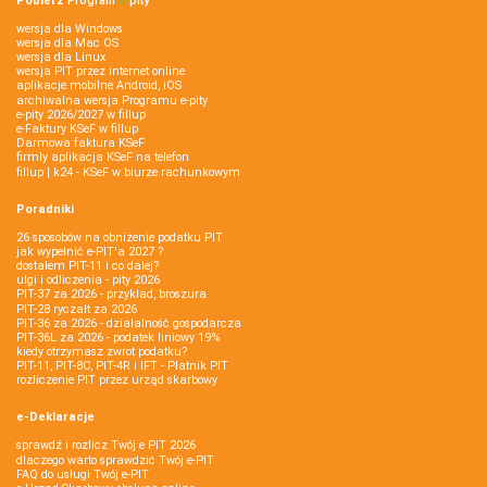
Pobierz
Program
e‑
pity
wersja dla Windows
wersja dla Mac OS
wersja dla Linux
wersja PIT przez internet online
aplikacje mobilne Android, iOS
archiwalna wersja Programu e-pity
e-pity 2026/2027 w fillup
e‑Faktury KSeF w fillup
Darmowa faktura KSeF
firmly aplikacja KSeF na telefon
fillup | k24 - KSeF w biurze rachunkowym
Poradniki
26 sposobów na obniżenie podatku PIT
jak wypełnić e-PIT'a 2027 ?
dostałem PIT-11 i co dalej?
ulgi i odliczenia - pity 2026
PIT-37 za 2026 - przykład, broszura
PIT-28 ryczałt za 2026
PIT-36 za 2026 - działalność gospodarcza
PIT-36L za 2026 - podatek liniowy 19%
kiedy otrzymasz zwrot podatku?
PIT-11, PIT-8C, PIT-4R i IFT - Płatnik PIT
rozliczenie PIT przez urząd skarbowy
e-Deklaracje
sprawdź i rozlicz Twój e PIT 2026
dlaczego warto sprawdzić Twój e-PIT
FAQ do usługi Twój e-PIT