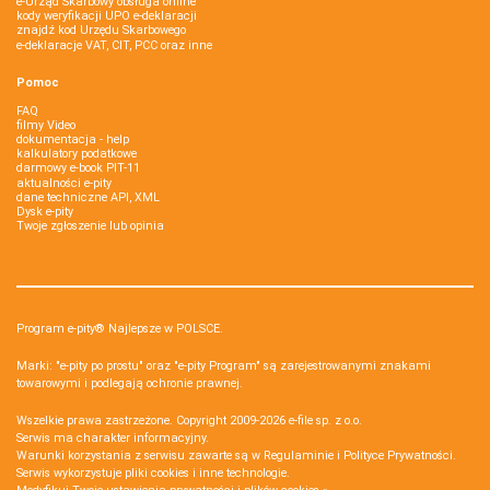
e-Urząd Skarbowy obsługa online
kody weryfikacji UPO e-deklaracji
znajdź kod Urzędu Skarbowego
e-deklaracje VAT, CIT, PCC oraz inne
Pomoc
FAQ
filmy Video
dokumentacja - help
kalkulatory podatkowe
darmowy e-book PIT-11
aktualności e-pity
dane techniczne API, XML
Dysk e-pity
Twoje zgłoszenie lub opinia
Program e-pity® Najlepsze w POLSCE.
Marki: "e-pity po prostu" oraz "e-pity Program" są zarejestrowanymi znakami
towarowymi i podlegają ochronie prawnej.
Wszelkie prawa zastrzeżone. Copyright 2009-2026
e-file sp. z o.o.
Serwis ma charakter informacyjny.
Warunki korzystania z serwisu zawarte są w
Regulaminie
i
Polityce Prywatności
.
Serwis wykorzystuje
pliki cookies i inne technologie
.