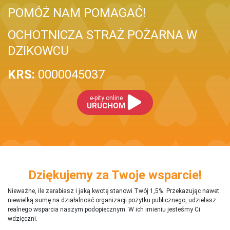
POMÓŻ NAM POMAGAĆ!
OCHOTNICZA STRAŻ POŻARNA W
DZIKOWCU
KRS:
0000045037
e-pity online
URUCHOM
Dziękujemy za Twoje wsparcie!
Nieważne, ile zarabiasz i jaką kwotę stanowi Twój 1,5%. Przekazując nawet
niewielką sumę na działalnosć organizacji pożytku publicznego, udzielasz
realnego wsparcia naszym podopiecznym. W ich imieniu jesteśmy Ci
wdzięczni.