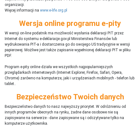
organizacji.
Więcej informacji na
www.e-life.org.pl
Wersja online programu e-pity
W wersji on-line podatnik ma możliwość wysłania deklaracji PIT przez
Internet do systemu e-deklaracje.gov.pl Ministerstwa Finansów lub
wydrukowania PIT-a i dostarczenia go do swojego US tradycyjnie w wersji
papierowej. Możliwe jest także zapisanie wypełnionej deklaracji PIT w pliku
PDF.
Program e-pity online działa we wszystkich najpopularniejszych
przeglądarkach internetowych (Internet Explorer, Firefox, Safari, Opera,
Chrome) zarówno na komputerze, jaki i urządzeniach mobilnych - telefon lub
tablet..
Bezpieczeństwo Twoich danych
Bezpieczeństwo danych to nasz najwyższy priorytet. W odróżnieniu od
innych programów obecnych na rynku,
ż
adne dane osobowe nie są
zapisywane na serwerze - dane zapisywane są i odczytywane tylko na
komputerze użytkownika.