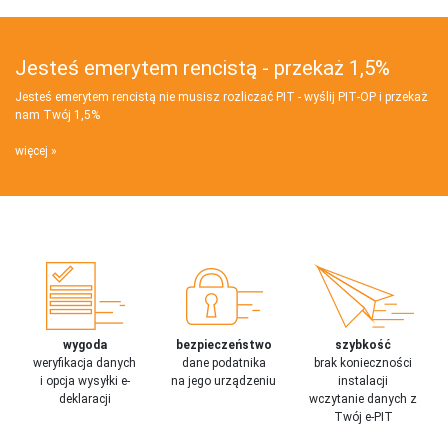
Jesteś emerytem rencistą - przekaż 1,5%
Jesteś emerytem rencistą nie musisz rozliczać PIT - wyślij PIT‑OP i przekaż
nam Twój 1,5%
więcej
wygoda
bezpieczeństwo
szybkość
weryfikacja danych
dane podatnika
brak konieczności
i opcja wysyłki e-
na jego urządzeniu
instalacji
deklaracji
wczytanie danych z
Twój e-PIT