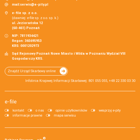
mail:
serwis@e-pity.pl
e-file sp. z o.o.
(dawniej: e-file sp. z o.o. sp. k.)
ul. Jeziorańska 12
(60-461) Poznań
NIP: 7811934421
Regon: 365695953
KRS: 0001202973
Sąd Rejonowy Poznań Nowe Miasto i Wilda w Poznaniu Wydział VIII
Gospodarczy KRS.
Znajdź Urząd Skarbowy online
Infolinia Krajowej Informacji Skarbowej: 801 055 055, +48 22 330 03 30
e-file
kontakt
o nas
opinie użytkowników
wesprzyj e-pity
informacje prawne
mapa serwisu
®