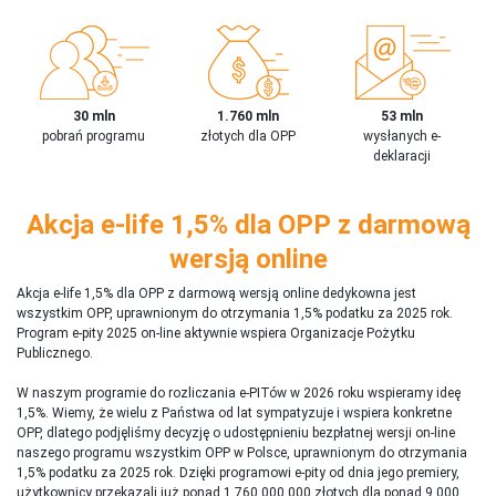
30 mln
1.760 mln
53 mln
pobrań programu
złotych dla OPP
wysłanych e-
deklaracji
Akcja e-life 1,5% dla OPP z darmową
wersją online
Akcja e-life 1,5% dla OPP z darmową wersją online dedykowna jest
wszystkim OPP, uprawnionym do otrzymania 1,5% podatku za 2025 rok.
Program e-pity 2025 on-line aktywnie wspiera Organizacje Pożytku
Publicznego.
W naszym programie do rozliczania e-PITów w 2026 roku wspieramy ideę
1,5%. Wiemy, że wielu z Państwa od lat sympatyzuje i wspiera konkretne
OPP, dlatego podjęliśmy decyzję o udostępnieniu bezpłatnej wersji on-line
naszego programu wszystkim OPP w Polsce, uprawnionym do otrzymania
1,5% podatku za 2025 rok. Dzięki programowi e-pity od dnia jego premiery,
użytkownicy przekazali już ponad 1 760 000 000 złotych dla ponad 9 000