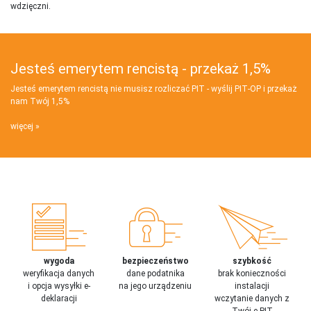
wdzięczni.
Jesteś emerytem rencistą - przekaż 1,5%
Jesteś emerytem rencistą nie musisz rozliczać PIT - wyślij PIT‑OP i przekaż
nam Twój 1,5%
więcej
wygoda
bezpieczeństwo
szybkość
weryfikacja danych
dane podatnika
brak konieczności
i opcja wysyłki e-
na jego urządzeniu
instalacji
deklaracji
wczytanie danych z
Twój e-PIT