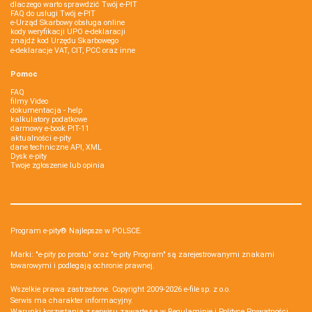
dlaczego warto sprawdzić Twój e-PIT
FAQ do usługi Twój e-PIT
e-Urząd Skarbowy obsługa online
kody weryfikacji UPO e-deklaracji
znajdź kod Urzędu Skarbowego
e-deklaracje VAT, CIT, PCC oraz inne
Pomoc
FAQ
filmy Video
dokumentacja - help
kalkulatory podatkowe
darmowy e-book PIT-11
aktualności e-pity
dane techniczne API, XML
Dysk e-pity
Twoje zgłoszenie lub opinia
Program e-pity® Najlepsze w POLSCE.
Marki: "e-pity po prostu" oraz "e-pity Program" są zarejestrowanymi znakami
towarowymi i podlegają ochronie prawnej.
Wszelkie prawa zastrzeżone. Copyright 2009-2026
e-file sp. z o.o.
Serwis ma charakter informacyjny.
Warunki korzystania z serwisu zawarte są w
Regulaminie
i
Polityce Prywatności
.