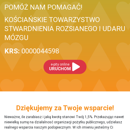
POMÓŻ NAM POMAGAĆ!
KOŚCIAŃSKIE TOWARZYSTWO
STWARDNIENIA ROZSIANEGO I UDARU
MÓZGU
KRS:
0000044598
e-pity online
URUCHOM
Dziękujemy za Twoje wsparcie!
Nieważne, ile zarabiasz i jaką kwotę stanowi Twój 1,5%. Przekazując nawet
niewielką sumę na działalnosć organizacji pożytku publicznego, udzielasz
realnego wsparcia naszym podopiecznym. W ich imieniu jesteśmy Ci