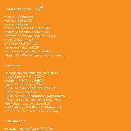
®
Pobierz
Program
e‑
pity
wersja dla Windows
wersja dla Mac OS
wersja dla Linux
wersja PIT przez internet online
aplikacje mobilne Android, iOS
archiwalna wersja Programu e-pity
e-pity 2026/2027 w fillup
e‑Faktury KSeF w fillup
Darmowa faktura KSeF
firmly aplikacja KSeF na telefon
fillup | k24 - KSeF w biurze rachunkowym
Poradniki
26 sposobów na obniżenie podatku PIT
jak wypełnić e-PIT'a 2027 ?
dostałem PIT-11 i co dalej?
ulgi i odliczenia - pity 2026
PIT-37 za 2026 - przykład, broszura
PIT-28 ryczałt za 2026
PIT-36 za 2026 - działalność gospodarcza
PIT-36L za 2026 - podatek liniowy 19%
kiedy otrzymasz zwrot podatku?
PIT-11, PIT-8C, PIT-4R i IFT - Płatnik PIT
rozliczenie PIT przez urząd skarbowy
e-Deklaracje
sprawdź i rozlicz Twój e PIT 2026