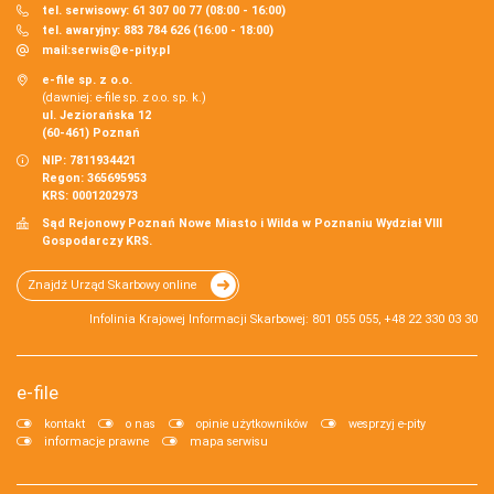
tel. serwisowy: 61 307 00 77 (08:00 - 16:00)
tel. awaryjny: 883 784 626 (16:00 - 18:00)
mail:
serwis@e-pity.pl
e-file sp. z o.o.
(dawniej: e-file sp. z o.o. sp. k.)
ul. Jeziorańska 12
(60-461) Poznań
NIP: 7811934421
Regon: 365695953
KRS: 0001202973
Sąd Rejonowy Poznań Nowe Miasto i Wilda w Poznaniu Wydział VIII
Gospodarczy KRS.
Znajdź Urząd Skarbowy online
Infolinia Krajowej Informacji Skarbowej: 801 055 055, +48 22 330 03 30
e-file
kontakt
o nas
opinie użytkowników
wesprzyj e-pity
informacje prawne
mapa serwisu