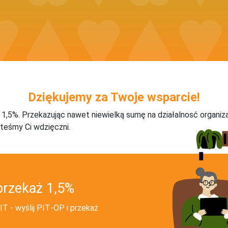
Dziękujemy za Twoje wsparcie!
j 1,5%. Przekazując nawet niewielką sumę na działalnosć organiz
teśmy Ci wdzięczni.
przekaż 1,5%
T - wyślij PIT‑OP i przekaż