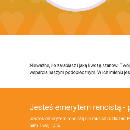
Nieważne, ile zarabiasz i jaką kwotę stanowi Twó
wsparcia naszym podopiecznym. W ich imieniu jes
Jesteś emerytem rencistą - 
Jesteś emerytem rencistą nie musisz rozliczać PI
nam Twój 1,5%