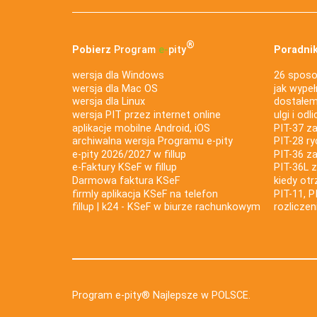
®
Pobierz
Program
e‑
pity
Poradnik
wersja dla Windows
26 sposo
wersja dla Mac OS
jak wypeł
wersja dla Linux
dostałem 
wersja PIT przez internet online
ulgi i odl
aplikacje mobilne Android, iOS
PIT-37 za
archiwalna wersja Programu e-pity
PIT-28 ry
e-pity 2026/2027 w fillup
PIT-36 z
e‑Faktury KSeF w fillup
PIT-36L 
Darmowa faktura KSeF
kiedy ot
firmly aplikacja KSeF na telefon
PIT-11, P
fillup | k24 - KSeF w biurze rachunkowym
rozlicze
Program e-pity® Najlepsze w POLSCE.