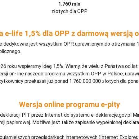
1.760 mln
złotych dla OPP
a e-life 1,5% dla OPP z darmową wersją o
ine dedykowna jest wszystkim OPP, uprawnionym do otrzymania 1
blicznego.
26 roku wspieramy ideę 1,5%. Wiemy, że wielu z Państwa od lat
wersji on-line naszego programu wszystkim OPP w Polsce, upraw
żytkownicy przekazali już ponad 1 760 000 000 złotych dla ponad
Wersja online programu e-pity
deklaracji PIT przez Internet do systemu e-deklaracje.gov.pl M
ji papierowej. Możliwe jest także zapisanie wypełnionej deklarac
pularniejszych przeglądarkach internetowych (Internet Explorer, 