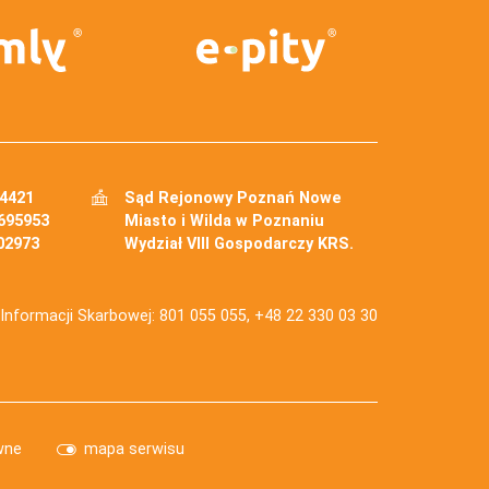
34421
Sąd Rejonowy Poznań Nowe
695953
Miasto i Wilda w Poznaniu
02973
Wydział VIII Gospodarczy KRS.
j Informacji Skarbowej: 801 055 055, +48 22 330 03 30
wne
mapa serwisu