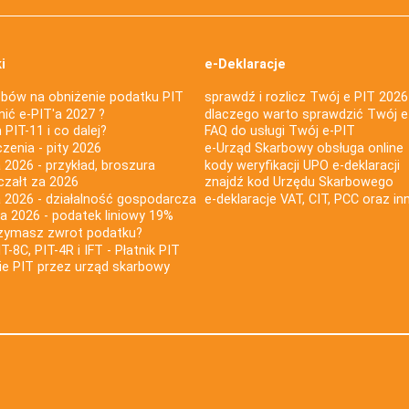
i
e-Deklaracje
bów na obniżenie podatku PIT
sprawdź i rozlicz Twój e PIT 2026
nić e-PIT'a 2027 ?
dlaczego warto sprawdzić Twój e
PIT-11 i co dalej?
FAQ do usługi Twój e-PIT
iczenia - pity 2026
e-Urząd Skarbowy obsługa online
 2026 - przykład, broszura
kody weryfikacji UPO e-deklaracji
czałt za 2026
znajdź kod Urzędu Skarbowego
a 2026 - działalność gospodarcza
e-deklaracje VAT, CIT, PCC oraz in
za 2026 - podatek liniowy 19%
rzymasz zwrot podatku?
IT-8C, PIT-4R i IFT - Płatnik PIT
nie PIT przez urząd skarbowy