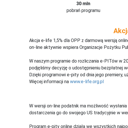
30 mln
pobrań programu
Akcj
Akcja e-life 1,5% dla OPP z darmową wersją onl
on-line aktywnie wspiera Organizacje Pożytku Pu
W naszym programie do rozliczania e-PITów w 20
podjęliśmy decyzję o udostępnieniu bezpłatnej 
Dzięki programowi e-pity od dnia jego premiery, u
Więcej informacji na
www.e-life.org.pl
W wersji on-line podatnik ma możliwość wysłania 
dostarczenia go do swojego US tradycyjnie w wers
Program e-pity online działa we wszystkich najpo