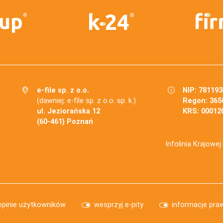
e-file sp. z o.o.
NIP: 78119
(dawniej: e-file sp. z o.o. sp. k.)
Regon: 365
ul. Jeziorańska 12
KRS: 00012
(60-461) Poznań
Infolinia Krajowe
opinie użytkowników
wesprzyj e-pity
informacje pra