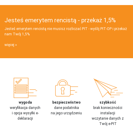
Jesteś emerytem rencistą - przekaż 1,5%
Jesteś emerytem rencistą nie musisz rozliczać PIT - wyślij PIT‑OP i przekaż
nam Twój 1,5%
więcej
wygoda
bezpieczeństwo
szybkość
weryfikacja danych
dane podatnika
brak konieczności
i opcja wysyłki e-
na jego urządzeniu
instalacji
deklaracji
wczytanie danych z
Twój e-PIT