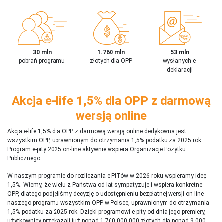
30 mln
1.760 mln
53 mln
pobrań programu
złotych dla OPP
wysłanych e-
deklaracji
Akcja e-life 1,5% dla OPP z darmową
wersją online
Akcja e-life 1,5% dla OPP z darmową wersją online dedykowna jest
wszystkim OPP, uprawnionym do otrzymania 1,5% podatku za 2025 rok.
Program e-pity 2025 on-line aktywnie wspiera Organizacje Pożytku
Publicznego.
W naszym programie do rozliczania e-PITów w 2026 roku wspieramy ideę
1,5%. Wiemy, że wielu z Państwa od lat sympatyzuje i wspiera konkretne
OPP, dlatego podjęliśmy decyzję o udostępnieniu bezpłatnej wersji on-line
naszego programu wszystkim OPP w Polsce, uprawnionym do otrzymania
1,5% podatku za 2025 rok. Dzięki programowi e-pity od dnia jego premiery,
użytkownicy przekazali już ponad 1 760 000 000 złotych dla ponad 9 000