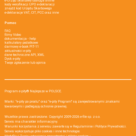
e-Urząd Skarbowy obsługa online
kody weryfikacji UPO e-deklaracji
znajdź kod Urzędu Skarbowego
e-deklaracje VAT, CIT, PCC oraz inne
Pomoc
FAQ
filmy Video
dokumentacja - help
kalkulatory podatkowe
darmowy e-book PIT-11
aktualności e-pity
dane techniczne API, XML
Dysk e-pity
Twoje zgłoszenie lub opinia
Program e-pity® Najlepsze w POLSCE.
Marki: "e-pity po prostu" oraz "e-pity Program" są zarejestrowanymi znakami
towarowymi i podlegają ochronie prawnej.
Wszelkie prawa zastrzeżone. Copyright 2009-2026
e-file sp. z o.o.
Serwis ma charakter informacyjny.
Warunki korzystania z serwisu zawarte są w
Regulaminie
i
Polityce Prywatności
.
Serwis wykorzystuje
pliki cookies i inne technologie
.