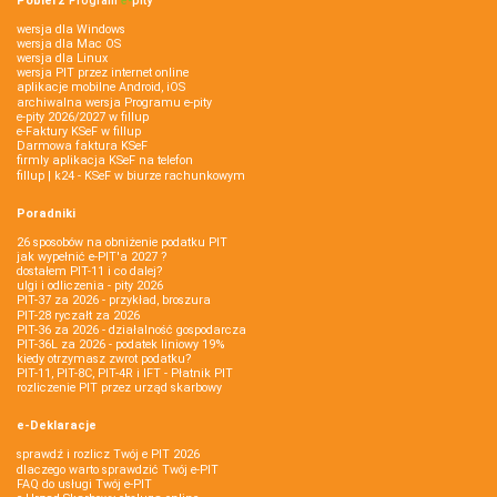
Pobierz
Program
e‑
pity
wersja dla Windows
wersja dla Mac OS
wersja dla Linux
wersja PIT przez internet online
aplikacje mobilne Android, iOS
archiwalna wersja Programu e-pity
e-pity 2026/2027 w fillup
e‑Faktury KSeF w fillup
Darmowa faktura KSeF
firmly aplikacja KSeF na telefon
fillup | k24 - KSeF w biurze rachunkowym
Poradniki
26 sposobów na obniżenie podatku PIT
jak wypełnić e-PIT'a 2027 ?
dostałem PIT-11 i co dalej?
ulgi i odliczenia - pity 2026
PIT-37 za 2026 - przykład, broszura
PIT-28 ryczałt za 2026
PIT-36 za 2026 - działalność gospodarcza
PIT-36L za 2026 - podatek liniowy 19%
kiedy otrzymasz zwrot podatku?
PIT-11, PIT-8C, PIT-4R i IFT - Płatnik PIT
rozliczenie PIT przez urząd skarbowy
e-Deklaracje
sprawdź i rozlicz Twój e PIT 2026
dlaczego warto sprawdzić Twój e-PIT
FAQ do usługi Twój e-PIT