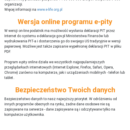
organizacji.
Więcej informacji na
www.e-life.org.pl
Wersja online programu e-pity
W wersji on-line podatnik ma możliwość wysłania deklaracji PIT przez
Internet do systemu e-deklaracje.gov.pl Ministerstwa Finansów lub
wydrukowania PIT-a i dostarczenia go do swojego US tradycyjnie w wersji
papierowej. Możliwe jest także zapisanie wypełnionej deklaracji PIT w pliku
PDF.
Program e-pity online działa we wszystkich najpopularniejszych
przeglądarkach internetowych (Internet Explorer, Firefox, Safari, Opera,
Chrome) zarówno na komputerze, jaki i urządzeniach mobilnych - telefon lub
tablet..
Bezpieczeństwo Twoich danych
Bezpieczeństwo danych to nasz najwyższy priorytet. W odróżnieniu od
innych programów obecnych na rynku,
ż
adne dane osobowe nie są
zapisywane na serwerze - dane zapisywane są i odczytywane tylko na
komputerze użytkownika.