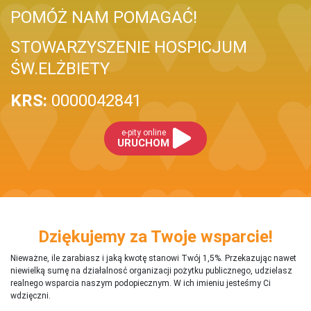
POMÓŻ NAM POMAGAĆ!
STOWARZYSZENIE HOSPICJUM
ŚW.ELŻBIETY
KRS:
0000042841
e-pity online
URUCHOM
Dziękujemy za Twoje wsparcie!
Nieważne, ile zarabiasz i jaką kwotę stanowi Twój 1,5%. Przekazując nawet
niewielką sumę na działalnosć organizacji pożytku publicznego, udzielasz
realnego wsparcia naszym podopiecznym. W ich imieniu jesteśmy Ci
wdzięczni.