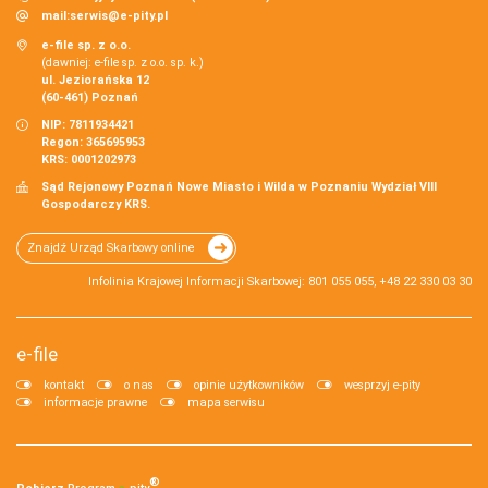
mail:
serwis@e-pity.pl
e-file sp. z o.o.
(dawniej: e-file sp. z o.o. sp. k.)
ul. Jeziorańska 12
(60-461) Poznań
NIP: 7811934421
Regon: 365695953
KRS: 0001202973
Sąd Rejonowy Poznań Nowe Miasto i Wilda w Poznaniu Wydział VIII
Gospodarczy KRS.
Znajdź Urząd Skarbowy online
Infolinia Krajowej Informacji Skarbowej: 801 055 055, +48 22 330 03 30
e-file
kontakt
o nas
opinie użytkowników
wesprzyj e-pity
informacje prawne
mapa serwisu
®