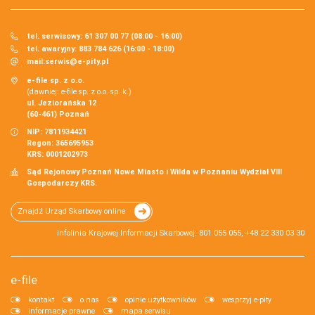
tel. serwisowy: 61 307 00 77 (08:00 - 16:00)
tel. awaryjny: 883 784 626 (16:00 - 18:00)
mail:
serwis@e-pity.pl
e-file sp. z o.o.
(dawniej: e-file sp. z o.o. sp. k.)
ul. Jeziorańska 12
(60-461) Poznań
NIP: 7811934421
Regon: 365695953
KRS: 0001202973
Sąd Rejonowy Poznań Nowe Miasto i Wilda w Poznaniu Wydział VIII
Gospodarczy KRS.
Znajdź Urząd Skarbowy online
Infolinia Krajowej Informacji Skarbowej: 801 055 055, +48 22 330 03 30
e-file
kontakt
o nas
opinie użytkowników
wesprzyj e-pity
informacje prawne
mapa serwisu