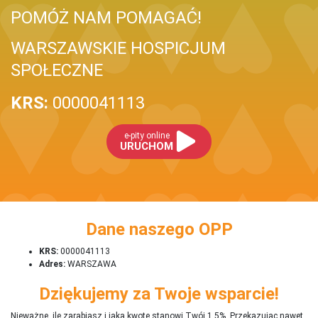
POMÓŻ NAM POMAGAĆ!
WARSZAWSKIE HOSPICJUM
SPOŁECZNE
KRS:
0000041113
e-pity online
URUCHOM
Dane naszego OPP
KRS:
0000041113
Adres:
WARSZAWA
Dziękujemy za Twoje wsparcie!
Nieważne, ile zarabiasz i jaką kwotę stanowi Twój 1,5%. Przekazując nawet