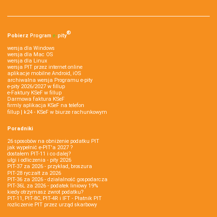
®
Pobierz
Program
e‑
pity
wersja dla Windows
wersja dla Mac OS
wersja dla Linux
wersja PIT przez internet online
aplikacje mobilne Android, iOS
archiwalna wersja Programu e-pity
e-pity 2026/2027 w fillup
e‑Faktury KSeF w fillup
Darmowa faktura KSeF
firmly aplikacja KSeF na telefon
fillup | k24 - KSeF w biurze rachunkowym
Poradniki
26 sposobów na obniżenie podatku PIT
jak wypełnić e-PIT'a 2027 ?
dostałem PIT-11 i co dalej?
ulgi i odliczenia - pity 2026
PIT-37 za 2026 - przykład, broszura
PIT-28 ryczałt za 2026
PIT-36 za 2026 - działalność gospodarcza
PIT-36L za 2026 - podatek liniowy 19%
kiedy otrzymasz zwrot podatku?
PIT-11, PIT-8C, PIT-4R i IFT - Płatnik PIT
rozliczenie PIT przez urząd skarbowy