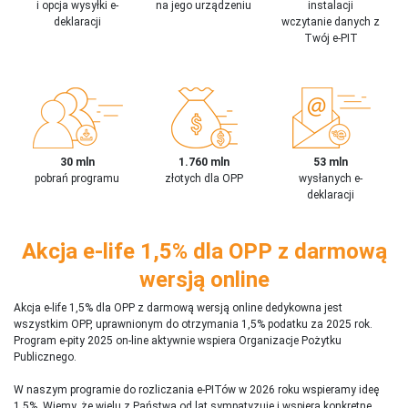
i opcja wysyłki e-
na jego urządzeniu
instalacji
deklaracji
wczytanie danych z
Twój e-PIT
30 mln
1.760 mln
53 mln
pobrań programu
złotych dla OPP
wysłanych e-
deklaracji
Akcja e-life 1,5% dla OPP z darmową
wersją online
Akcja e-life 1,5% dla OPP z darmową wersją online dedykowna jest
wszystkim OPP, uprawnionym do otrzymania 1,5% podatku za 2025 rok.
Program e-pity 2025 on-line aktywnie wspiera Organizacje Pożytku
Publicznego.
W naszym programie do rozliczania e-PITów w 2026 roku wspieramy ideę
1,5%. Wiemy, że wielu z Państwa od lat sympatyzuje i wspiera konkretne