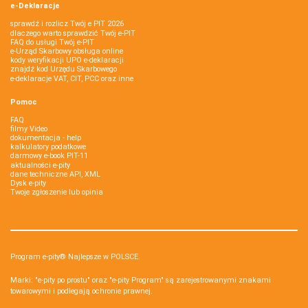
e-Deklaracje
sprawdź i rozlicz Twój e PIT 2026
dlaczego warto sprawdzić Twój e-PIT
FAQ do usługi Twój e-PIT
e-Urząd Skarbowy obsługa online
kody weryfikacji UPO e-deklaracji
znajdź kod Urzędu Skarbowego
e-deklaracje VAT, CIT, PCC oraz inne
Pomoc
FAQ
filmy Video
dokumentacja - help
kalkulatory podatkowe
darmowy e-book PIT-11
aktualności e-pity
dane techniczne API, XML
Dysk e-pity
Twoje zgłoszenie lub opinia
Program e-pity® Najlepsze w POLSCE.
Marki: "e-pity po prostu" oraz "e-pity Program" są zarejestrowanymi znakami
towarowymi i podlegają ochronie prawnej.