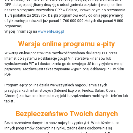
OPP, dlatego podjęliśmy decyzję o udostępnieniu bezpłatnej wersji on-line
naszego programu wszystkim OPP w Polsce, uprawnionym do otrzymania
1,5% podatku za 2025 rok. Dzięki programowi e-pity od dnia jego premiery,
użytkownicy przekazali już ponad 1 760 000 000 złotych dla ponad 9 000
organizacji.
Więcej informacji na
www.e-life.org.pl
Wersja online programu e-pity
W wersji on-line podatnik ma możliwość wysłania deklaracji PIT przez
Internet do systemu e-deklaracje.gov.pl Ministerstwa Finansów lub
wydrukowania PIT-a i dostarczenia go do swojego US tradycyjnie w wersji
papierowej. Możliwe jest także zapisanie wypełnionej deklaracji PIT w pliku
PDF.
Program e-pity online działa we wszystkich najpopularniejszych
przeglądarkach internetowych (Internet Explorer, Firefox, Safari, Opera,
Chrome) zarówno na komputerze, jaki i urządzeniach mobilnych - telefon lub
tablet..
Bezpieczeństwo Twoich danych
Bezpieczeństwo danych to nasz najwyższy priorytet. W odróżnieniu od
innych programów obecnych na rynku,
ż
adne dane osobowe nie są