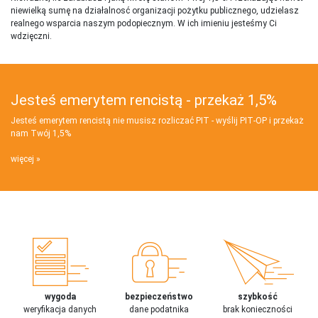
niewielką sumę na działalnosć organizacji pożytku publicznego, udzielasz
realnego wsparcia naszym podopiecznym. W ich imieniu jesteśmy Ci
wdzięczni.
Jesteś emerytem rencistą - przekaż 1,5%
Jesteś emerytem rencistą nie musisz rozliczać PIT - wyślij PIT‑OP i przekaż
nam Twój 1,5%
więcej
wygoda
bezpieczeństwo
szybkość
weryfikacja danych
dane podatnika
brak konieczności