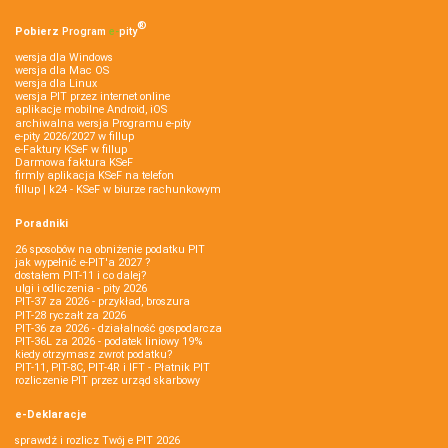
®
Pobierz
Program
e‑
pity
wersja dla Windows
wersja dla Mac OS
wersja dla Linux
wersja PIT przez internet online
aplikacje mobilne Android, iOS
archiwalna wersja Programu e-pity
e-pity 2026/2027 w fillup
e‑Faktury KSeF w fillup
Darmowa faktura KSeF
firmly aplikacja KSeF na telefon
fillup | k24 - KSeF w biurze rachunkowym
Poradniki
26 sposobów na obniżenie podatku PIT
jak wypełnić e-PIT'a 2027 ?
dostałem PIT-11 i co dalej?
ulgi i odliczenia - pity 2026
PIT-37 za 2026 - przykład, broszura
PIT-28 ryczałt za 2026
PIT-36 za 2026 - działalność gospodarcza
PIT-36L za 2026 - podatek liniowy 19%
kiedy otrzymasz zwrot podatku?
PIT-11, PIT-8C, PIT-4R i IFT - Płatnik PIT
rozliczenie PIT przez urząd skarbowy
e-Deklaracje
sprawdź i rozlicz Twój e PIT 2026