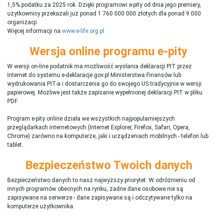
1,5% podatku za 2025 rok. Dzięki programowi e-pity od dnia jego premiery,
użytkownicy przekazali już ponad 1 760 000 000 złotych dla ponad 9 000
organizacji.
Więcej informacji na
www.e-life.org.pl
Wersja online programu e-pity
W wersji on-line podatnik ma możliwość wysłania deklaracji PIT przez
Internet do systemu e-deklaracje.gov.pl Ministerstwa Finansów lub
wydrukowania PIT-a i dostarczenia go do swojego US tradycyjnie w wersji
papierowej. Możliwe jest także zapisanie wypełnionej deklaracji PIT w pliku
PDF.
Program e-pity online działa we wszystkich najpopularniejszych
przeglądarkach internetowych (Internet Explorer, Firefox, Safari, Opera,
Chrome) zarówno na komputerze, jaki i urządzeniach mobilnych - telefon lub
tablet..
Bezpieczeństwo Twoich danych
Bezpieczeństwo danych to nasz najwyższy priorytet. W odróżnieniu od
innych programów obecnych na rynku,
ż
adne dane osobowe nie są
zapisywane na serwerze - dane zapisywane są i odczytywane tylko na
komputerze użytkownika.