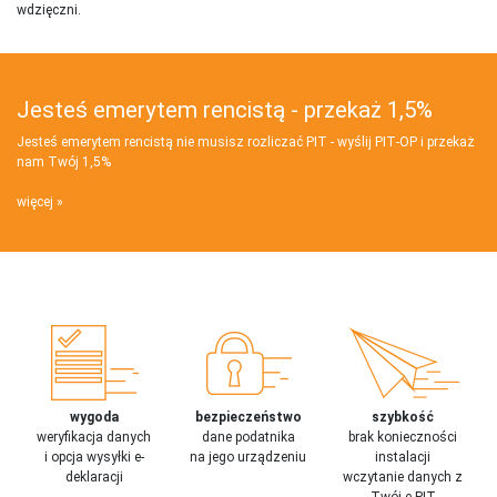
wdzięczni.
Jesteś emerytem rencistą - przekaż 1,5%
Jesteś emerytem rencistą nie musisz rozliczać PIT - wyślij PIT‑OP i przekaż
nam Twój 1,5%
więcej
wygoda
bezpieczeństwo
szybkość
weryfikacja danych
dane podatnika
brak konieczności
i opcja wysyłki e-
na jego urządzeniu
instalacji
deklaracji
wczytanie danych z
Twój e-PIT