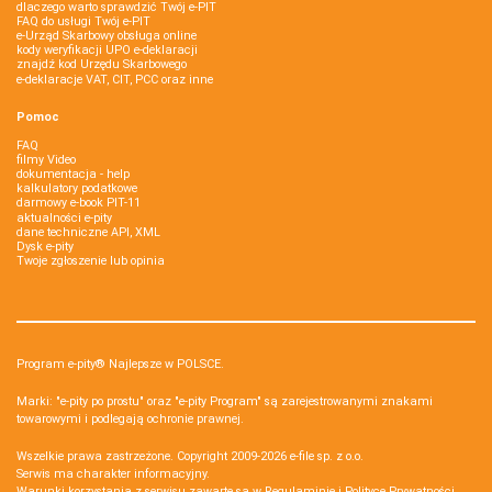
dlaczego warto sprawdzić Twój e-PIT
FAQ do usługi Twój e-PIT
e-Urząd Skarbowy obsługa online
kody weryfikacji UPO e-deklaracji
znajdź kod Urzędu Skarbowego
e-deklaracje VAT, CIT, PCC oraz inne
Pomoc
FAQ
filmy Video
dokumentacja - help
kalkulatory podatkowe
darmowy e-book PIT-11
aktualności e-pity
dane techniczne API, XML
Dysk e-pity
Twoje zgłoszenie lub opinia
Program e-pity® Najlepsze w POLSCE.
Marki: "e-pity po prostu" oraz "e-pity Program" są zarejestrowanymi znakami
towarowymi i podlegają ochronie prawnej.
Wszelkie prawa zastrzeżone. Copyright 2009-2026
e-file sp. z o.o.
Serwis ma charakter informacyjny.
Warunki korzystania z serwisu zawarte są w
Regulaminie
i
Polityce Prywatności
.