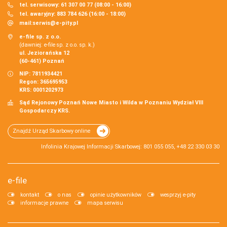
tel. serwisowy: 61 307 00 77 (08:00 - 16:00)
tel. awaryjny: 883 784 626 (16:00 - 18:00)
mail:
serwis@e-pity.pl
e-file sp. z o.o.
(dawniej: e-file sp. z o.o. sp. k.)
ul. Jeziorańska 12
(60-461) Poznań
NIP: 7811934421
Regon: 365695953
KRS: 0001202973
Sąd Rejonowy Poznań Nowe Miasto i Wilda w Poznaniu Wydział VIII
Gospodarczy KRS.
Znajdź Urząd Skarbowy online
Infolinia Krajowej Informacji Skarbowej: 801 055 055, +48 22 330 03 30
e-file
kontakt
o nas
opinie użytkowników
wesprzyj e-pity
informacje prawne
mapa serwisu