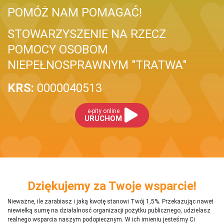
POMÓŻ NAM POMAGAĆ!
STOWARZYSZENIE NA RZECZ
POMOCY OSOBOM
NIEPEŁNOSPRAWNYM "TRATWA"
KRS:
0000040513
e-pity online
URUCHOM
Dziękujemy za Twoje wsparcie!
Nieważne, ile zarabiasz i jaką kwotę stanowi Twój 1,5%. Przekazując nawet
niewielką sumę na działalnosć organizacji pożytku publicznego, udzielasz
realnego wsparcia naszym podopiecznym. W ich imieniu jesteśmy Ci