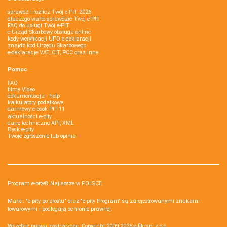
sprawdź i rozlicz Twój e PIT 2026
dlaczego warto sprawdzić Twój e-PIT
FAQ do usługi Twój e-PIT
e-Urząd Skarbowy obsługa online
kody weryfikacji UPO e-deklaracji
znajdź kod Urzędu Skarbowego
e-deklaracje VAT, CIT, PCC oraz inne
Pomoc
FAQ
filmy Video
dokumentacja - help
kalkulatory podatkowe
darmowy e-book PIT-11
aktualności e-pity
dane techniczne API, XML
Dysk e-pity
Twoje zgłoszenie lub opinia
Program e-pity® Najlepsze w POLSCE.
Marki: "e-pity po prostu" oraz "e-pity Program" są zarejestrowanymi znakami
towarowymi i podlegają ochronie prawnej.
Wszelkie prawa zastrzeżone. Copyright 2009-2026
e-file sp. z o.o.