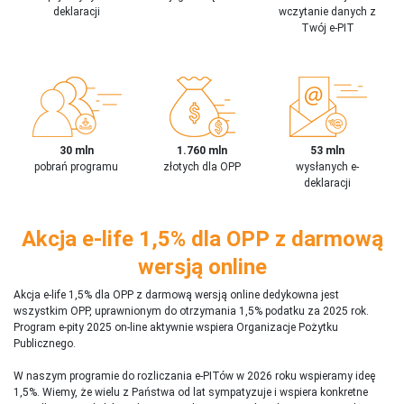
deklaracji
wczytanie danych z
Twój e-PIT
30 mln
1.760 mln
53 mln
pobrań programu
złotych dla OPP
wysłanych e-
deklaracji
Akcja e-life 1,5% dla OPP z darmową
wersją online
Akcja e-life 1,5% dla OPP z darmową wersją online dedykowna jest
wszystkim OPP, uprawnionym do otrzymania 1,5% podatku za 2025 rok.
Program e-pity 2025 on-line aktywnie wspiera Organizacje Pożytku
Publicznego.
W naszym programie do rozliczania e-PITów w 2026 roku wspieramy ideę
1,5%. Wiemy, że wielu z Państwa od lat sympatyzuje i wspiera konkretne