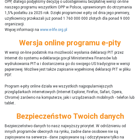
OPP, dlatego podjęliśmy decyzję o udostępnieniu bezpłatnej wersji on-line
naszego programu wszystkim OPP w Polsce, uprawnionym do otrzymania
1,5% podatku za 2025 rok. Dzięki programowi e-pity od dnia jego premiery,
użytkownicy przekazali już ponad 1 760 000 000 złotych dla ponad 9 000
organizacji.
Więcej informacji na
www.e-life.org.pl
Wersja online programu e-pity
W wersji on-line podatnik ma możliwość wysłania deklaracji PIT przez
Internet do systemu e-deklaracje.gov.pl Ministerstwa Finansów lub
wydrukowania PIT-a i dostarczenia go do swojego US tradycyjnie w wersji
papierowej. Możliwe jest także zapisanie wypełnionej deklaracji PIT w pliku
PDF.
Program e-pity online działa we wszystkich najpopularniejszych
przeglądarkach internetowych (Internet Explorer, Firefox, Safari, Opera,
Chrome) zarówno na komputerze, jaki i urządzeniach mobilnych - telefon lub
tablet..
Bezpieczeństwo Twoich danych
Bezpieczeństwo danych to nasz najwyższy priorytet. W odróżnieniu od
innych programów obecnych na rynku,
ż
adne dane osobowe nie są
zapisywane na serwerze - dane zapisywane są i odczytywane tylko na