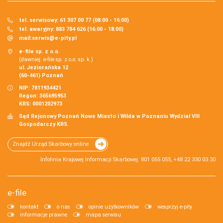
tel. serwisowy: 61 307 00 77 (08:00 - 16:00)
tel. awaryjny: 883 784 626 (16:00 - 18:00)
mail:
serwis@e-pity.pl
e-file sp. z o.o.
(dawniej: e-file sp. z o.o. sp. k.)
ul. Jeziorańska 12
(60-461) Poznań
NIP: 7811934421
Regon: 365695953
KRS: 0001202973
Sąd Rejonowy Poznań Nowe Miasto i Wilda w Poznaniu Wydział VIII
Gospodarczy KRS.
Znajdź Urząd Skarbowy online
Infolinia Krajowej Informacji Skarbowej: 801 055 055, +48 22 330 03 30
e-file
kontakt
o nas
opinie użytkowników
wesprzyj e-pity
informacje prawne
mapa serwisu