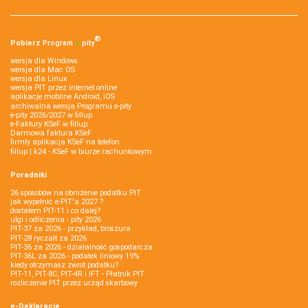
®
Pobierz
Program
e‑
pity
wersja dla Windows
wersja dla Mac OS
wersja dla Linux
wersja PIT przez internet online
aplikacje mobilne Android, iOS
archiwalna wersja Programu e-pity
e-pity 2026/2027 w fillup
e‑Faktury KSeF w fillup
Darmowa faktura KSeF
firmly aplikacja KSeF na telefon
fillup | k24 - KSeF w biurze rachunkowym
Poradniki
26 sposobów na obniżenie podatku PIT
jak wypełnić e-PIT'a 2027 ?
dostałem PIT-11 i co dalej?
ulgi i odliczenia - pity 2026
PIT-37 za 2026 - przykład, broszura
PIT-28 ryczałt za 2026
PIT-36 za 2026 - działalność gospodarcza
PIT-36L za 2026 - podatek liniowy 19%
kiedy otrzymasz zwrot podatku?
PIT-11, PIT-8C, PIT-4R i IFT - Płatnik PIT
rozliczenie PIT przez urząd skarbowy
e-Deklaracje