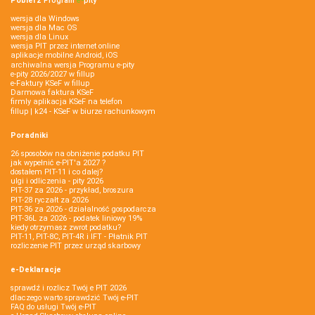
Pobierz
Program
e‑
pity
wersja dla Windows
wersja dla Mac OS
wersja dla Linux
wersja PIT przez internet online
aplikacje mobilne Android, iOS
archiwalna wersja Programu e-pity
e-pity 2026/2027 w fillup
e‑Faktury KSeF w fillup
Darmowa faktura KSeF
firmly aplikacja KSeF na telefon
fillup | k24 - KSeF w biurze rachunkowym
Poradniki
26 sposobów na obniżenie podatku PIT
jak wypełnić e-PIT'a 2027 ?
dostałem PIT-11 i co dalej?
ulgi i odliczenia - pity 2026
PIT-37 za 2026 - przykład, broszura
PIT-28 ryczałt za 2026
PIT-36 za 2026 - działalność gospodarcza
PIT-36L za 2026 - podatek liniowy 19%
kiedy otrzymasz zwrot podatku?
PIT-11, PIT-8C, PIT-4R i IFT - Płatnik PIT
rozliczenie PIT przez urząd skarbowy
e-Deklaracje
sprawdź i rozlicz Twój e PIT 2026
dlaczego warto sprawdzić Twój e-PIT
FAQ do usługi Twój e-PIT