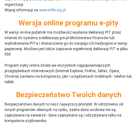
organizacji.
Więcej informacji na
www.e-life.org.pl
Wersja online programu e-pity
W wersji on-line podatnik ma możliwość wysłania deklaracji PIT przez
Internet do systemu e-deklaracje.gov.pl Ministerstwa Finansów lub
wydrukowania PIT-a i dostarczenia go do swojego US tradycyjnie w wersji
papierowej. Możliwe jest także zapisanie wypełnionej deklaracji PIT w pliku
PDF.
Program e-pity online działa we wszystkich najpopularniejszych
przeglądarkach internetowych (Internet Explorer, Firefox, Safari, Opera,
Chrome) zarówno na komputerze, jaki i urządzeniach mobilnych - telefon lub
tablet..
Bezpieczeństwo Twoich danych
Bezpieczeństwo danych to nasz najwyższy priorytet. W odróżnieniu od
innych programów obecnych na rynku,
ż
adne dane osobowe nie są
zapisywane na serwerze - dane zapisywane są i odczytywane tylko na
komputerze użytkownika.