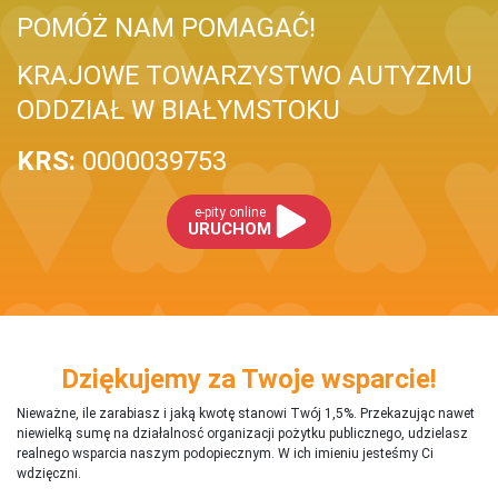
POMÓŻ NAM POMAGAĆ!
KRAJOWE TOWARZYSTWO AUTYZMU
ODDZIAŁ W BIAŁYMSTOKU
KRS:
0000039753
e-pity online
URUCHOM
Dziękujemy za Twoje wsparcie!
Nieważne, ile zarabiasz i jaką kwotę stanowi Twój 1,5%. Przekazując nawet
niewielką sumę na działalnosć organizacji pożytku publicznego, udzielasz
realnego wsparcia naszym podopiecznym. W ich imieniu jesteśmy Ci
wdzięczni.