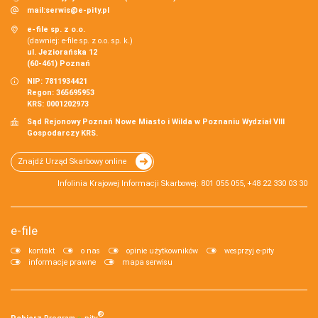
mail:
serwis@e-pity.pl
e-file sp. z o.o.
(dawniej: e-file sp. z o.o. sp. k.)
ul. Jeziorańska 12
(60-461) Poznań
NIP: 7811934421
Regon: 365695953
KRS: 0001202973
Sąd Rejonowy Poznań Nowe Miasto i Wilda w Poznaniu Wydział VIII
Gospodarczy KRS.
Znajdź Urząd Skarbowy online
Infolinia Krajowej Informacji Skarbowej: 801 055 055, +48 22 330 03 30
e-file
kontakt
o nas
opinie użytkowników
wesprzyj e-pity
informacje prawne
mapa serwisu
®