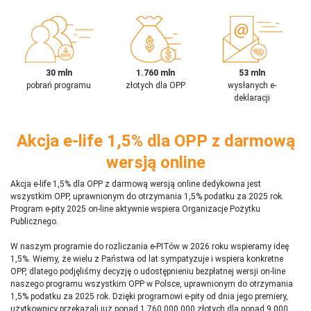
30 mln
1.760 mln
53 mln
pobrań programu
złotych dla OPP
wysłanych e-
deklaracji
Akcja e-life 1,5% dla OPP z darmową
wersją online
Akcja e-life 1,5% dla OPP z darmową wersją online dedykowna jest
wszystkim OPP, uprawnionym do otrzymania 1,5% podatku za 2025 rok.
Program e-pity 2025 on-line aktywnie wspiera Organizacje Pożytku
Publicznego.
W naszym programie do rozliczania e-PITów w 2026 roku wspieramy ideę
1,5%. Wiemy, że wielu z Państwa od lat sympatyzuje i wspiera konkretne
OPP, dlatego podjęliśmy decyzję o udostępnieniu bezpłatnej wersji on-line
naszego programu wszystkim OPP w Polsce, uprawnionym do otrzymania
1,5% podatku za 2025 rok. Dzięki programowi e-pity od dnia jego premiery,
użytkownicy przekazali już ponad 1 760 000 000 złotych dla ponad 9 000