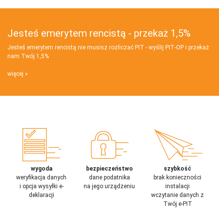
Jesteś emerytem rencistą - przekaż 1,5%
Jesteś emerytem rencistą nie musisz rozliczać PIT - wyślij PIT‑OP i przekaż
nam Twój 1,5%
więcej
wygoda
bezpieczeństwo
szybkość
weryfikacja danych
dane podatnika
brak konieczności
i opcja wysyłki e-
na jego urządzeniu
instalacji
deklaracji
wczytanie danych z
Twój e-PIT