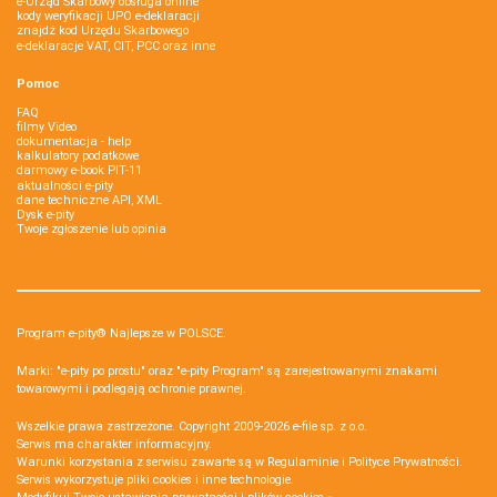
e-Urząd Skarbowy obsługa online
kody weryfikacji UPO e-deklaracji
znajdź kod Urzędu Skarbowego
e-deklaracje VAT, CIT, PCC oraz inne
Pomoc
FAQ
filmy Video
dokumentacja - help
kalkulatory podatkowe
darmowy e-book PIT-11
aktualności e-pity
dane techniczne API, XML
Dysk e-pity
Twoje zgłoszenie lub opinia
Program e-pity® Najlepsze w POLSCE.
Marki: "e-pity po prostu" oraz "e-pity Program" są zarejestrowanymi znakami
towarowymi i podlegają ochronie prawnej.
Wszelkie prawa zastrzeżone. Copyright 2009-2026
e-file sp. z o.o.
Serwis ma charakter informacyjny.
Warunki korzystania z serwisu zawarte są w
Regulaminie
i
Polityce Prywatności
.
Serwis wykorzystuje
pliki cookies i inne technologie
.