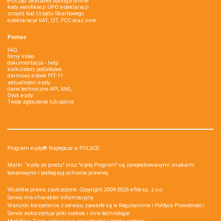
e-Urząd Skarbowy obsługa online
kody weryfikacji UPO e-deklaracji
znajdź kod Urzędu Skarbowego
e-deklaracje VAT, CIT, PCC oraz inne
Pomoc
FAQ
filmy Video
dokumentacja - help
kalkulatory podatkowe
darmowy e-book PIT-11
aktualności e-pity
dane techniczne API, XML
Dysk e-pity
Twoje zgłoszenie lub opinia
Program e-pity® Najlepsze w POLSCE.
Marki: "e-pity po prostu" oraz "e-pity Program" są zarejestrowanymi znakami
towarowymi i podlegają ochronie prawnej.
Wszelkie prawa zastrzeżone. Copyright 2009-2026
e-file sp. z o.o.
Serwis ma charakter informacyjny.
Warunki korzystania z serwisu zawarte są w
Regulaminie
i
Polityce Prywatności
.
Serwis wykorzystuje
pliki cookies i inne technologie
.