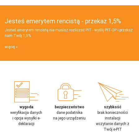
Jesteś emerytem rencistą - przekaż 1,5%
Jesteś emerytem rencistą nie musisz rozliczać PIT - wyślij PIT‑OP i przekaż
nam Twój 1,5%
więcej
wygoda
bezpieczeństwo
szybkość
weryfikacja danych
dane podatnika
brak konieczności
i opcja wysyłki e-
na jego urządzeniu
instalacji
deklaracji
wczytanie danych z
Twój e-PIT