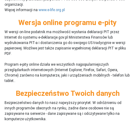
organizacji.
Więcej informacji na
www.e-life.org.pl
Wersja online programu e-pity
W wersji on-line podatnik ma możliwość wysłania deklaracji PIT przez
Internet do systemu e-deklaracje.gov.pl Ministerstwa Finansów lub
wydrukowania PIT-a i dostarczenia go do swojego US tradycyjnie w wersji
papierowej. Możliwe jest także zapisanie wypełnionej deklaracji PIT w pliku
PDF.
Program e-pity online działa we wszystkich najpopularniejszych
przeglądarkach internetowych (Internet Explorer, Firefox, Safari, Opera,
Chrome) zarówno na komputerze, jaki i urządzeniach mobilnych - telefon lub
tablet..
Bezpieczeństwo Twoich danych
Bezpieczeństwo danych to nasz najwyższy priorytet. W odróżnieniu od
innych programów obecnych na rynku,
ż
adne dane osobowe nie są
zapisywane na serwerze - dane zapisywane są i odczytywane tylko na
komputerze użytkownika.