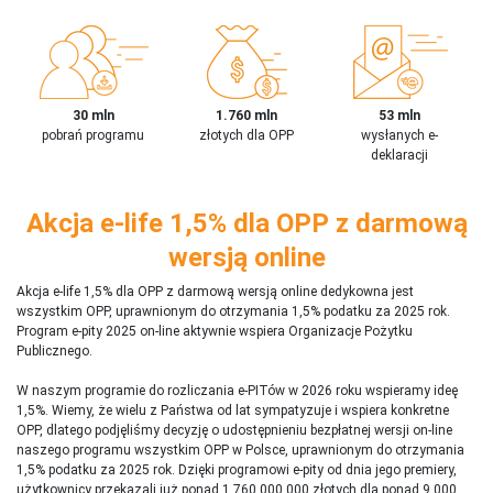
30 mln
1.760 mln
53 mln
pobrań programu
złotych dla OPP
wysłanych e-
deklaracji
Akcja e-life 1,5% dla OPP z darmową
wersją online
Akcja e-life 1,5% dla OPP z darmową wersją online dedykowna jest
wszystkim OPP, uprawnionym do otrzymania 1,5% podatku za 2025 rok.
Program e-pity 2025 on-line aktywnie wspiera Organizacje Pożytku
Publicznego.
W naszym programie do rozliczania e-PITów w 2026 roku wspieramy ideę
1,5%. Wiemy, że wielu z Państwa od lat sympatyzuje i wspiera konkretne
OPP, dlatego podjęliśmy decyzję o udostępnieniu bezpłatnej wersji on-line
naszego programu wszystkim OPP w Polsce, uprawnionym do otrzymania
1,5% podatku za 2025 rok. Dzięki programowi e-pity od dnia jego premiery,
użytkownicy przekazali już ponad 1 760 000 000 złotych dla ponad 9 000