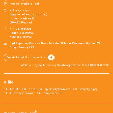
mail:
serwis@e-pity.pl
e-file sp. z o.o.
(dawniej: e-file sp. z o.o. sp. k.)
ul. Jeziorańska 12
(60-461) Poznań
NIP: 7811934421
Regon: 365695953
KRS: 0001202973
Sąd Rejonowy Poznań Nowe Miasto i Wilda w Poznaniu Wydział VIII
Gospodarczy KRS.
Znajdź Urząd Skarbowy online
Infolinia Krajowej Informacji Skarbowej: 801 055 055, +48 22 330 03 30
e-file
kontakt
o nas
opinie użytkowników
wesprzyj e-pity
informacje prawne
mapa serwisu
®