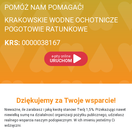
POMÓŻ NAM POMAGAĆ!
KRAKOWSKIE WODNE OCHOTNICZE
POGOTOWIE RATUNKOWE
KRS:
0000038167
e-pity online
URUCHOM
Dziękujemy za Twoje wsparcie!
Nieważne, ile zarabiasz i jaką kwotę stanowi Twój 1,5%. Przekazując nawet
niewielką sumę na działalnosć organizacji pożytku publicznego, udzielasz
realnego wsparcia naszym podopiecznym. W ich imieniu jesteśmy Ci
wdzięczni.