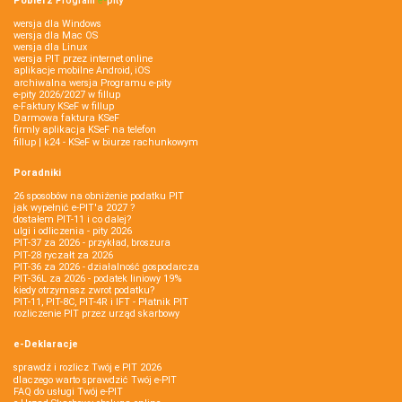
Pobierz
Program
e‑
pity
wersja dla Windows
wersja dla Mac OS
wersja dla Linux
wersja PIT przez internet online
aplikacje mobilne Android, iOS
archiwalna wersja Programu e-pity
e-pity 2026/2027 w fillup
e‑Faktury KSeF w fillup
Darmowa faktura KSeF
firmly aplikacja KSeF na telefon
fillup | k24 - KSeF w biurze rachunkowym
Poradniki
26 sposobów na obniżenie podatku PIT
jak wypełnić e-PIT'a 2027 ?
dostałem PIT-11 i co dalej?
ulgi i odliczenia - pity 2026
PIT-37 za 2026 - przykład, broszura
PIT-28 ryczałt za 2026
PIT-36 za 2026 - działalność gospodarcza
PIT-36L za 2026 - podatek liniowy 19%
kiedy otrzymasz zwrot podatku?
PIT-11, PIT-8C, PIT-4R i IFT - Płatnik PIT
rozliczenie PIT przez urząd skarbowy
e-Deklaracje
sprawdź i rozlicz Twój e PIT 2026
dlaczego warto sprawdzić Twój e-PIT
FAQ do usługi Twój e-PIT