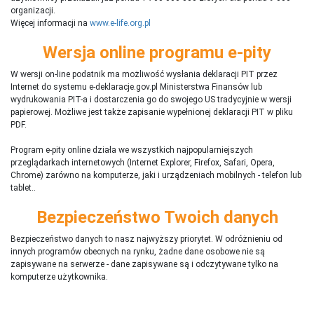
organizacji.
Więcej informacji na
www.e-life.org.pl
Wersja online programu e-pity
W wersji on-line podatnik ma możliwość wysłania deklaracji PIT przez
Internet do systemu e-deklaracje.gov.pl Ministerstwa Finansów lub
wydrukowania PIT-a i dostarczenia go do swojego US tradycyjnie w wersji
papierowej. Możliwe jest także zapisanie wypełnionej deklaracji PIT w pliku
PDF.
Program e-pity online działa we wszystkich najpopularniejszych
przeglądarkach internetowych (Internet Explorer, Firefox, Safari, Opera,
Chrome) zarówno na komputerze, jaki i urządzeniach mobilnych - telefon lub
tablet..
Bezpieczeństwo Twoich danych
Bezpieczeństwo danych to nasz najwyższy priorytet. W odróżnieniu od
innych programów obecnych na rynku,
ż
adne dane osobowe nie są
zapisywane na serwerze - dane zapisywane są i odczytywane tylko na
komputerze użytkownika.