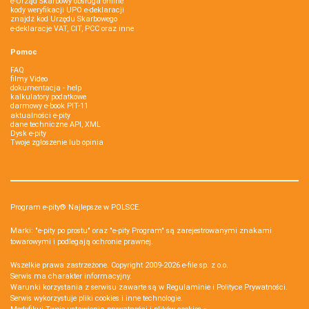
e-Urząd Skarbowy obsługa online
kody weryfikacji UPO e-deklaracji
znajdź kod Urzędu Skarbowego
e-deklaracje VAT, CIT, PCC oraz inne
Pomoc
FAQ
filmy Video
dokumentacja - help
kalkulatory podatkowe
darmowy e-book PIT-11
aktualności e-pity
dane techniczne API, XML
Dysk e-pity
Twoje zgłoszenie lub opinia
Program e-pity® Najlepsze w POLSCE.
Marki: "e-pity po prostu" oraz "e-pity Program" są zarejestrowanymi znakami
towarowymi i podlegają ochronie prawnej.
Wszelkie prawa zastrzeżone. Copyright 2009-2026
e-file sp. z o.o.
Serwis ma charakter informacyjny.
Warunki korzystania z serwisu zawarte są w
Regulaminie
i
Polityce Prywatności
.
Serwis wykorzystuje
pliki cookies i inne technologie
.