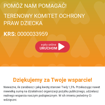
POMÓŻ NAM POMAGAĆ!
TERENOWY KOMITET OCHRONY
PRAW DZIECKA
KRS:
0000033959
e-pity online
URUCHOM
Dziękujemy za Twoje wsparcie!
Nieważne, ile zarabiasz i jaką kwotę stanowi Twój 1,5%. Przekazując nawet
niewielką sumę na działalnosć organizacji pożytku publicznego, udzielasz
realnego wsparcia naszym podopiecznym. W ich imieniu jesteśmy Ci
wdzięczni.