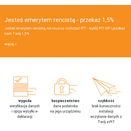
Jesteś emerytem rencistą - przekaż 1,5%
Jesteś emerytem rencistą nie musisz rozliczać PIT - wyślij PIT‑OP i przekaż
nam Twój 1,5%
więcej
wygoda
bezpieczeństwo
szybkość
weryfikacja danych
dane podatnika
brak konieczności
i opcja wysyłki e-
na jego urządzeniu
instalacji
deklaracji
wczytanie danych z
Twój e-PIT