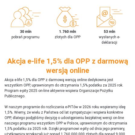
30 mln
1.760 mln
53 mln
pobrań programu
złotych dla OPP
wysłanych e-
deklaracji
Akcja e-life 1,5% dla OPP z darmową
wersją online
Akcja e-life 1,5% dla OPP z darmową wersją online dedykowna jest
wszystkim OPP, uprawnionym do otrzymania 1,5% podatku za 2025 rok.
Program e-pity 2025 on-line aktywnie wspiera Organizacje Pożytku
Publicznego.
W naszym programie do rozliczania e-PITów w 2026 roku wspieramy ideę
1,5%. Wiemy, że wielu z Państwa od lat sympatyzuje i wspiera konkretne
OPP, dlatego podjęliśmy decyzję o udostępnieniu bezpłatnej wersji on-line
naszego programu wszystkim OPP w Polsce, uprawnionym do otrzymania
1,5% podatku za 2025 rok. Dzięki programowi e-pity od dnia jego premiery,
użytkownicy przekazali już ponad 1 760 000 000 złotych dla ponad 9 000