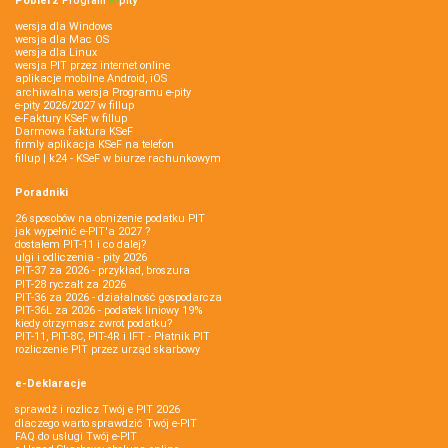
Pobierz
Program
e‑
pity
wersja dla Windows
wersja dla Mac OS
wersja dla Linux
wersja PIT przez internet online
aplikacje mobilne Android, iOS
archiwalna wersja Programu e-pity
e-pity 2026/2027 w fillup
e‑Faktury KSeF w fillup
Darmowa faktura KSeF
firmly aplikacja KSeF na telefon
fillup | k24 - KSeF w biurze rachunkowym
Poradniki
26 sposobów na obniżenie podatku PIT
jak wypełnić e-PIT'a 2027 ?
dostałem PIT-11 i co dalej?
ulgi i odliczenia - pity 2026
PIT-37 za 2026 - przykład, broszura
PIT-28 ryczałt za 2026
PIT-36 za 2026 - działalność gospodarcza
PIT-36L za 2026 - podatek liniowy 19%
kiedy otrzymasz zwrot podatku?
PIT-11, PIT-8C, PIT-4R i IFT - Płatnik PIT
rozliczenie PIT przez urząd skarbowy
e-Deklaracje
sprawdź i rozlicz Twój e PIT 2026
dlaczego warto sprawdzić Twój e-PIT
FAQ do usługi Twój e-PIT