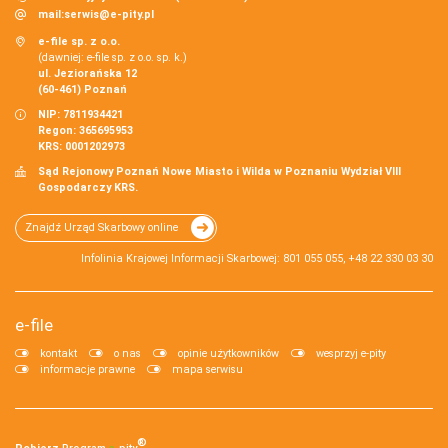
mail:
serwis@e-pity.pl
e-file sp. z o.o.
(dawniej: e-file sp. z o.o. sp. k.)
ul. Jeziorańska 12
(60-461) Poznań
NIP: 7811934421
Regon: 365695953
KRS: 0001202973
Sąd Rejonowy Poznań Nowe Miasto i Wilda w Poznaniu Wydział VIII
Gospodarczy KRS.
Znajdź Urząd Skarbowy online
Infolinia Krajowej Informacji Skarbowej: 801 055 055, +48 22 330 03 30
e-file
kontakt
o nas
opinie użytkowników
wesprzyj e-pity
informacje prawne
mapa serwisu
®