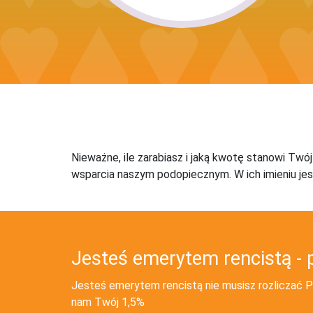
Nieważne, ile zarabiasz i jaką kwotę stanowi Twó
wsparcia naszym podopiecznym. W ich imieniu jes
Jesteś emerytem rencistą - 
Jesteś emerytem rencistą nie musisz rozliczać PI
nam Twój 1,5%