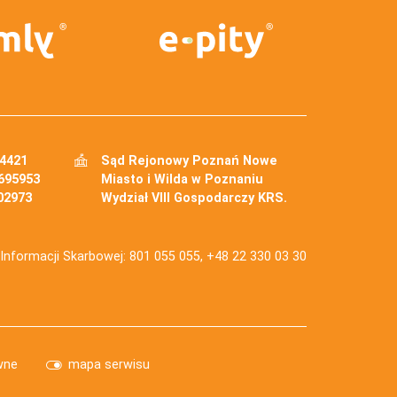
34421
Sąd Rejonowy Poznań Nowe
695953
Miasto i Wilda w Poznaniu
02973
Wydział VIII Gospodarczy KRS.
j Informacji Skarbowej: 801 055 055, +48 22 330 03 30
wne
mapa serwisu