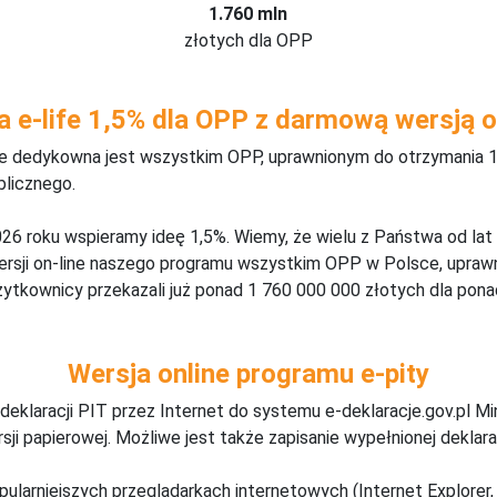
1.760 mln
złotych dla OPP
a e-life 1,5% dla OPP z darmową wersją o
ine dedykowna jest wszystkim OPP, uprawnionym do otrzymania 1
blicznego.
26 roku wspieramy ideę 1,5%. Wiemy, że wielu z Państwa od lat
wersji on-line naszego programu wszystkim OPP w Polsce, upraw
żytkownicy przekazali już ponad 1 760 000 000 złotych dla ponad
Wersja online programu e-pity
deklaracji PIT przez Internet do systemu e-deklaracje.gov.pl M
ji papierowej. Możliwe jest także zapisanie wypełnionej deklarac
pularniejszych przeglądarkach internetowych (Internet Explorer, 