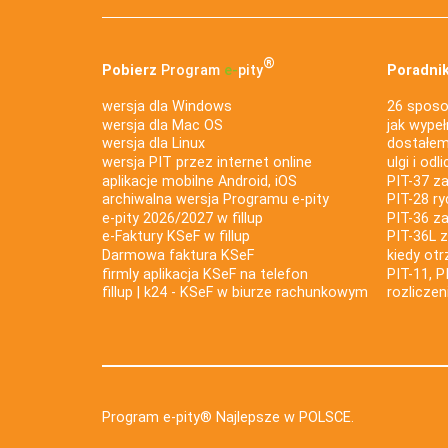
®
Pobierz
Program
e‑
pity
Poradnik
wersja dla Windows
26 sposo
wersja dla Mac OS
jak wypeł
wersja dla Linux
dostałem 
wersja PIT przez internet online
ulgi i odl
aplikacje mobilne Android, iOS
PIT-37 za
archiwalna wersja Programu e-pity
PIT-28 ry
e-pity 2026/2027 w fillup
PIT-36 z
e‑Faktury KSeF w fillup
PIT-36L 
Darmowa faktura KSeF
kiedy ot
firmly aplikacja KSeF na telefon
PIT-11, P
fillup | k24 - KSeF w biurze rachunkowym
rozlicze
Program e-pity® Najlepsze w POLSCE.