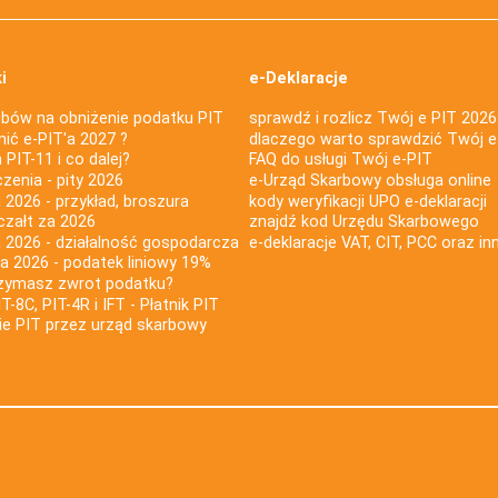
i
e-Deklaracje
bów na obniżenie podatku PIT
sprawdź i rozlicz Twój e PIT 2026
nić e-PIT'a 2027 ?
dlaczego warto sprawdzić Twój e
PIT-11 i co dalej?
FAQ do usługi Twój e-PIT
iczenia - pity 2026
e-Urząd Skarbowy obsługa online
 2026 - przykład, broszura
kody weryfikacji UPO e-deklaracji
czałt za 2026
znajdź kod Urzędu Skarbowego
a 2026 - działalność gospodarcza
e-deklaracje VAT, CIT, PCC oraz in
za 2026 - podatek liniowy 19%
rzymasz zwrot podatku?
IT-8C, PIT-4R i IFT - Płatnik PIT
nie PIT przez urząd skarbowy