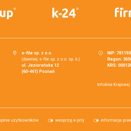
e-file sp. z o.o.
NIP: 78119
(dawniej: e-file sp. z o.o. sp. k.)
Regon: 365
ul. Jeziorańska 12
KRS: 00012
(60-461) Poznań
Infolinia Krajowe
opinie użytkowników
wesprzyj e-pity
informacje pra