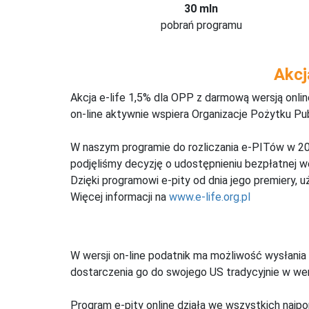
30 mln
pobrań programu
Akcj
Akcja e-life 1,5% dla OPP z darmową wersją onl
on-line aktywnie wspiera Organizacje Pożytku Pu
W naszym programie do rozliczania e-PITów w 20
podjęliśmy decyzję o udostępnieniu bezpłatnej 
Dzięki programowi e-pity od dnia jego premiery, u
Więcej informacji na
www.e-life.org.pl
W wersji on-line podatnik ma możliwość wysłania 
dostarczenia go do swojego US tradycyjnie w wers
Program e-pity online działa we wszystkich najpo