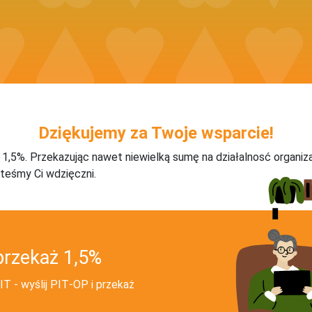
Dziękujemy za Twoje wsparcie!
j 1,5%. Przekazując nawet niewielką sumę na działalnosć organiz
teśmy Ci wdzięczni.
przekaż 1,5%
T - wyślij PIT‑OP i przekaż