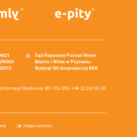
34421
Sąd Rejonowy Poznań Nowe
695953
Miasto i Wilda w Poznaniu
02973
Wydział VIII Gospodarczy KRS.
j Informacji Skarbowej: 801 055 055, +48 22 330 03 30
wne
mapa serwisu