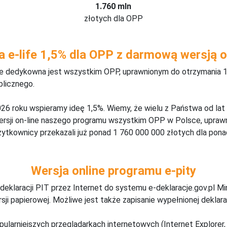
1.760 mln
złotych dla OPP
a e-life 1,5% dla OPP z darmową wersją o
ine dedykowna jest wszystkim OPP, uprawnionym do otrzymania 1
blicznego.
26 roku wspieramy ideę 1,5%. Wiemy, że wielu z Państwa od lat
wersji on-line naszego programu wszystkim OPP w Polsce, upraw
żytkownicy przekazali już ponad 1 760 000 000 złotych dla ponad
Wersja online programu e-pity
deklaracji PIT przez Internet do systemu e-deklaracje.gov.pl M
ji papierowej. Możliwe jest także zapisanie wypełnionej deklarac
pularniejszych przeglądarkach internetowych (Internet Explorer, 