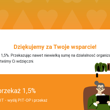
Dziękujemy za Twoje wsparcie!
j 1,5%. Przekazując nawet niewielką sumę na działalnosć organiz
teśmy Ci wdzięczni.
przekaż 1,5%
T - wyślij PIT‑OP i przekaż