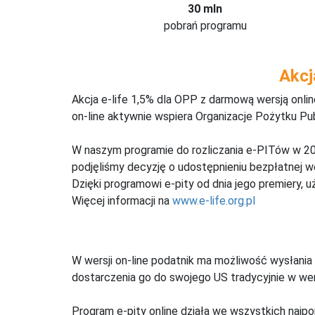
30 mln
pobrań programu
Akcj
Akcja e-life 1,5% dla OPP z darmową wersją onl
on-line aktywnie wspiera Organizacje Pożytku Pu
W naszym programie do rozliczania e-PITów w 20
podjęliśmy decyzję o udostępnieniu bezpłatnej 
Dzięki programowi e-pity od dnia jego premiery, u
Więcej informacji na
www.e-life.org.pl
W wersji on-line podatnik ma możliwość wysłania 
dostarczenia go do swojego US tradycyjnie w wers
Program e-pity online działa we wszystkich najpo