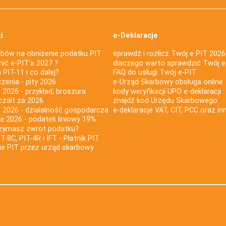
i
e-Deklaracje
bów na obniżenie podatku PIT
sprawdź i rozlicz Twój e PIT 2026
nić e-PIT'a 2027 ?
dlaczego warto sprawdzić Twój e
PIT-11 i co dalej?
FAQ do usługi Twój e-PIT
iczenia - pity 2026
e-Urząd Skarbowy obsługa online
 2026 - przykład, broszura
kody weryfikacji UPO e-deklaracji
czałt za 2026
znajdź kod Urzędu Skarbowego
a 2026 - działalność gospodarcza
e-deklaracje VAT, CIT, PCC oraz in
za 2026 - podatek liniowy 19%
rzymasz zwrot podatku?
IT-8C, PIT-4R i IFT - Płatnik PIT
nie PIT przez urząd skarbowy