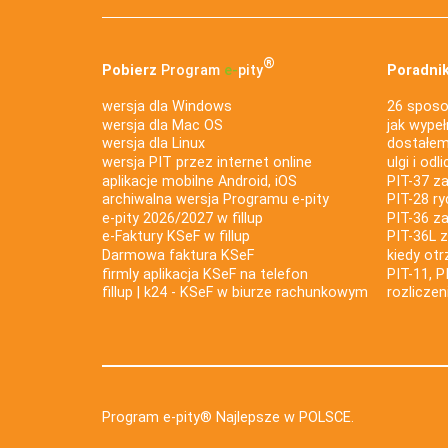
®
Pobierz
Program
e‑
pity
Poradnik
wersja dla Windows
26 sposo
wersja dla Mac OS
jak wypeł
wersja dla Linux
dostałem 
wersja PIT przez internet online
ulgi i odl
aplikacje mobilne Android, iOS
PIT-37 za
archiwalna wersja Programu e-pity
PIT-28 ry
e-pity 2026/2027 w fillup
PIT-36 z
e‑Faktury KSeF w fillup
PIT-36L 
Darmowa faktura KSeF
kiedy ot
firmly aplikacja KSeF na telefon
PIT-11, P
fillup | k24 - KSeF w biurze rachunkowym
rozlicze
Program e-pity® Najlepsze w POLSCE.