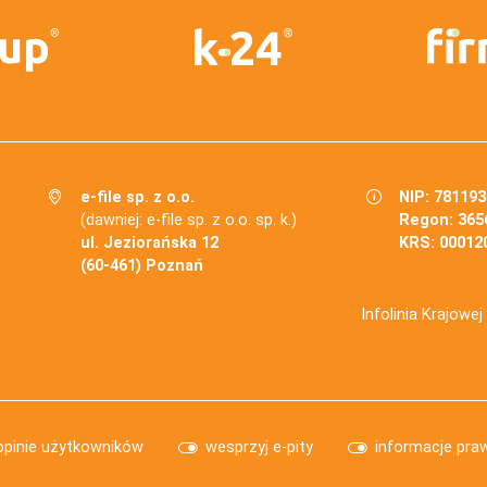
e-file sp. z o.o.
NIP: 78119
(dawniej: e-file sp. z o.o. sp. k.)
Regon: 365
ul. Jeziorańska 12
KRS: 00012
(60-461) Poznań
Infolinia Krajowe
opinie użytkowników
wesprzyj e-pity
informacje pra