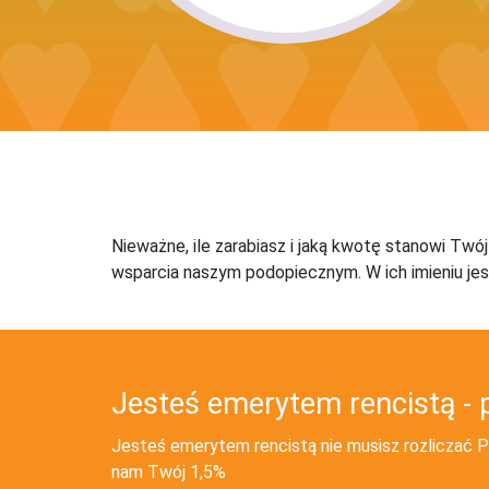
Nieważne, ile zarabiasz i jaką kwotę stanowi Twó
wsparcia naszym podopiecznym. W ich imieniu jes
Jesteś emerytem rencistą - 
Jesteś emerytem rencistą nie musisz rozliczać PI
nam Twój 1,5%