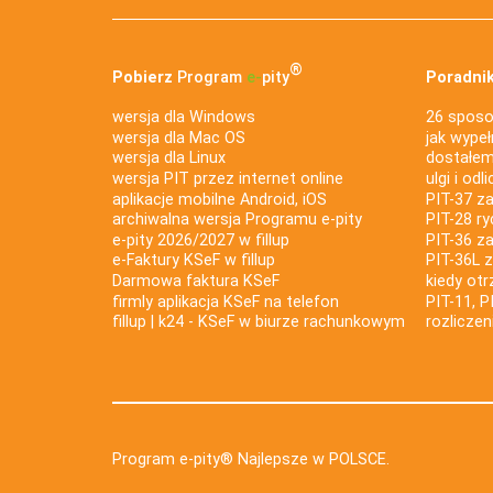
®
Pobierz
Program
e‑
pity
Poradnik
wersja dla Windows
26 sposo
wersja dla Mac OS
jak wypeł
wersja dla Linux
dostałem 
wersja PIT przez internet online
ulgi i odl
aplikacje mobilne Android, iOS
PIT-37 za
archiwalna wersja Programu e-pity
PIT-28 ry
e-pity 2026/2027 w fillup
PIT-36 z
e‑Faktury KSeF w fillup
PIT-36L 
Darmowa faktura KSeF
kiedy ot
firmly aplikacja KSeF na telefon
PIT-11, P
fillup | k24 - KSeF w biurze rachunkowym
rozlicze
Program e-pity® Najlepsze w POLSCE.