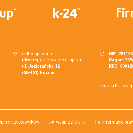
e-file sp. z o.o.
NIP: 78119
(dawniej: e-file sp. z o.o. sp. k.)
Regon: 365
ul. Jeziorańska 12
KRS: 00012
(60-461) Poznań
Infolinia Krajowe
opinie użytkowników
wesprzyj e-pity
informacje pra