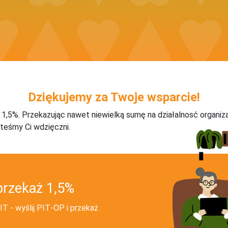
Dziękujemy za Twoje wsparcie!
j 1,5%. Przekazując nawet niewielką sumę na działalnosć organiz
teśmy Ci wdzięczni.
przekaż 1,5%
T - wyślij PIT‑OP i przekaż