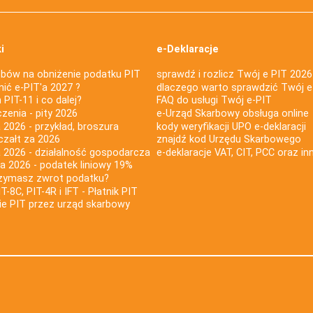
i
e-Deklaracje
bów na obniżenie podatku PIT
sprawdź i rozlicz Twój e PIT 2026
nić e-PIT'a 2027 ?
dlaczego warto sprawdzić Twój e
PIT-11 i co dalej?
FAQ do usługi Twój e-PIT
iczenia - pity 2026
e-Urząd Skarbowy obsługa online
 2026 - przykład, broszura
kody weryfikacji UPO e-deklaracji
czałt za 2026
znajdź kod Urzędu Skarbowego
a 2026 - działalność gospodarcza
e-deklaracje VAT, CIT, PCC oraz in
za 2026 - podatek liniowy 19%
rzymasz zwrot podatku?
IT-8C, PIT-4R i IFT - Płatnik PIT
nie PIT przez urząd skarbowy