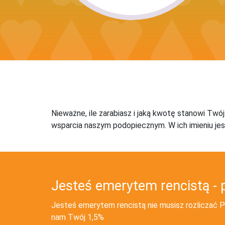
Nieważne, ile zarabiasz i jaką kwotę stanowi Twó
wsparcia naszym podopiecznym. W ich imieniu jes
Jesteś emerytem rencistą - 
Jesteś emerytem rencistą nie musisz rozliczać PI
nam Twój 1,5%