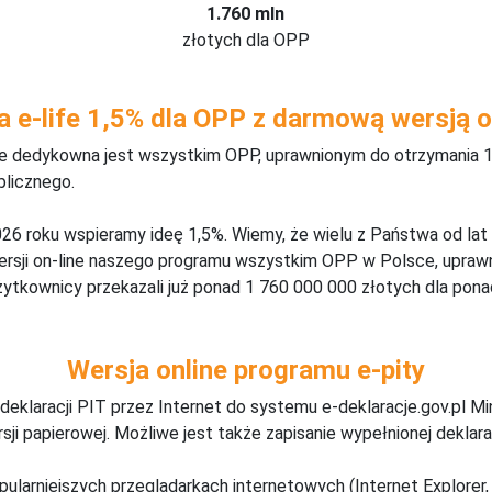
1.760 mln
złotych dla OPP
a e-life 1,5% dla OPP z darmową wersją o
ine dedykowna jest wszystkim OPP, uprawnionym do otrzymania 1
blicznego.
26 roku wspieramy ideę 1,5%. Wiemy, że wielu z Państwa od lat
wersji on-line naszego programu wszystkim OPP w Polsce, upraw
żytkownicy przekazali już ponad 1 760 000 000 złotych dla ponad
Wersja online programu e-pity
deklaracji PIT przez Internet do systemu e-deklaracje.gov.pl M
ji papierowej. Możliwe jest także zapisanie wypełnionej deklarac
pularniejszych przeglądarkach internetowych (Internet Explorer, 