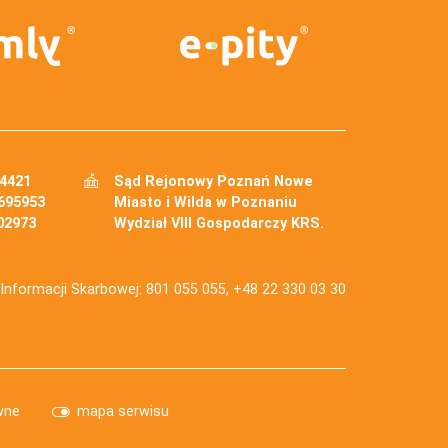
34421
Sąd Rejonowy Poznań Nowe
695953
Miasto i Wilda w Poznaniu
02973
Wydział VIII Gospodarczy KRS.
j Informacji Skarbowej: 801 055 055, +48 22 330 03 30
wne
mapa serwisu