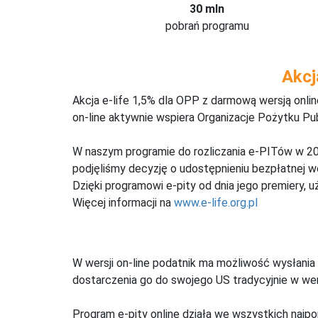
30 mln
pobrań programu
Akcj
Akcja e-life 1,5% dla OPP z darmową wersją onl
on-line aktywnie wspiera Organizacje Pożytku Pu
W naszym programie do rozliczania e-PITów w 20
podjęliśmy decyzję o udostępnieniu bezpłatnej 
Dzięki programowi e-pity od dnia jego premiery, u
Więcej informacji na
www.e-life.org.pl
W wersji on-line podatnik ma możliwość wysłania 
dostarczenia go do swojego US tradycyjnie w wers
Program e-pity online działa we wszystkich najpo