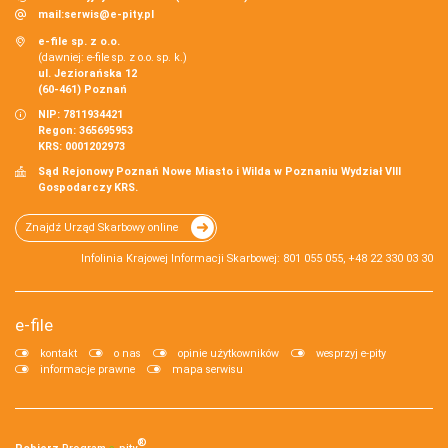
mail:
serwis@e-pity.pl
e-file sp. z o.o.
(dawniej: e-file sp. z o.o. sp. k.)
ul. Jeziorańska 12
(60-461) Poznań
NIP: 7811934421
Regon: 365695953
KRS: 0001202973
Sąd Rejonowy Poznań Nowe Miasto i Wilda w Poznaniu Wydział VIII
Gospodarczy KRS.
Znajdź Urząd Skarbowy online
Infolinia Krajowej Informacji Skarbowej: 801 055 055, +48 22 330 03 30
e-file
kontakt
o nas
opinie użytkowników
wesprzyj e-pity
informacje prawne
mapa serwisu
®