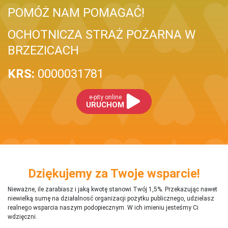
POMÓŻ NAM POMAGAĆ!
OCHOTNICZA STRAŻ POŻARNA W
BRZEZICACH
KRS:
0000031781
e-pity online
URUCHOM
Dziękujemy za Twoje wsparcie!
Nieważne, ile zarabiasz i jaką kwotę stanowi Twój 1,5%. Przekazując nawet
niewielką sumę na działalnosć organizacji pożytku publicznego, udzielasz
realnego wsparcia naszym podopiecznym. W ich imieniu jesteśmy Ci
wdzięczni.