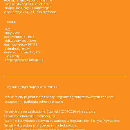
e-Urząd Skarbowy obsługa online
kody weryfikacji UPO e-deklaracji
znajdź kod Urzędu Skarbowego
e-deklaracje VAT, CIT, PCC oraz inne
Pomoc
FAQ
filmy Video
dokumentacja - help
kalkulatory podatkowe
darmowy e-book PIT-11
aktualności e-pity
dane techniczne API, XML
Dysk e-pity
Twoje zgłoszenie lub opinia
Program e-pity® Najlepsze w POLSCE.
Marki: "e-pity po prostu" oraz "e-pity Program" są zarejestrowanymi znakami
towarowymi i podlegają ochronie prawnej.
Wszelkie prawa zastrzeżone. Copyright 2009-2026
e-file sp. z o.o.
Serwis ma charakter informacyjny.
Warunki korzystania z serwisu zawarte są w
Regulaminie
i
Polityce Prywatności
.
Serwis wykorzystuje
pliki cookies i inne technologie
.