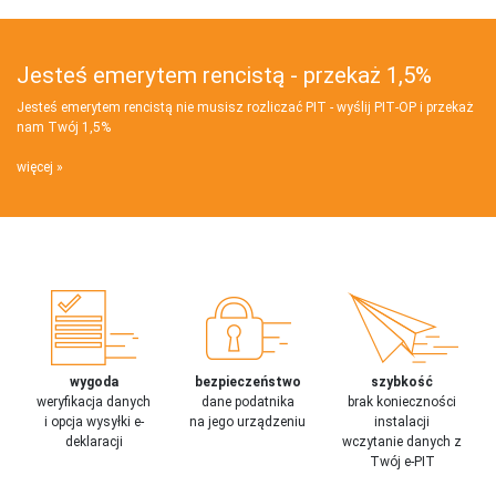
Jesteś emerytem rencistą - przekaż 1,5%
Jesteś emerytem rencistą nie musisz rozliczać PIT - wyślij PIT‑OP i przekaż
nam Twój 1,5%
więcej
wygoda
bezpieczeństwo
szybkość
weryfikacja danych
dane podatnika
brak konieczności
i opcja wysyłki e-
na jego urządzeniu
instalacji
deklaracji
wczytanie danych z
Twój e-PIT