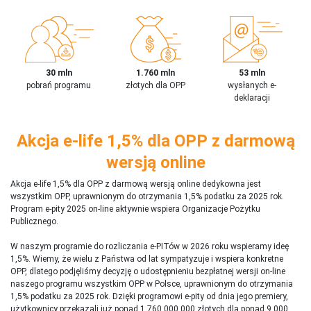
30 mln
1.760 mln
53 mln
pobrań programu
złotych dla OPP
wysłanych e-
deklaracji
Akcja e-life 1,5% dla OPP z darmową
wersją online
Akcja e-life 1,5% dla OPP z darmową wersją online dedykowna jest
wszystkim OPP, uprawnionym do otrzymania 1,5% podatku za 2025 rok.
Program e-pity 2025 on-line aktywnie wspiera Organizacje Pożytku
Publicznego.
W naszym programie do rozliczania e-PITów w 2026 roku wspieramy ideę
1,5%. Wiemy, że wielu z Państwa od lat sympatyzuje i wspiera konkretne
OPP, dlatego podjęliśmy decyzję o udostępnieniu bezpłatnej wersji on-line
naszego programu wszystkim OPP w Polsce, uprawnionym do otrzymania
1,5% podatku za 2025 rok. Dzięki programowi e-pity od dnia jego premiery,
użytkownicy przekazali już ponad 1 760 000 000 złotych dla ponad 9 000