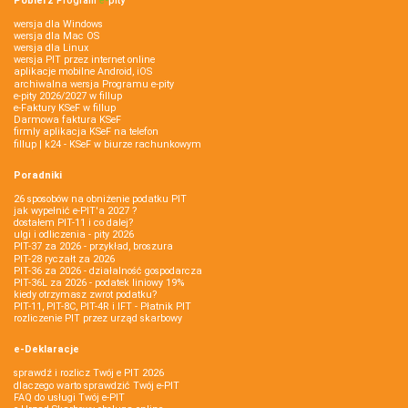
Pobierz
Program
e‑
pity
wersja dla Windows
wersja dla Mac OS
wersja dla Linux
wersja PIT przez internet online
aplikacje mobilne Android, iOS
archiwalna wersja Programu e-pity
e-pity 2026/2027 w fillup
e‑Faktury KSeF w fillup
Darmowa faktura KSeF
firmly aplikacja KSeF na telefon
fillup | k24 - KSeF w biurze rachunkowym
Poradniki
26 sposobów na obniżenie podatku PIT
jak wypełnić e-PIT'a 2027 ?
dostałem PIT-11 i co dalej?
ulgi i odliczenia - pity 2026
PIT-37 za 2026 - przykład, broszura
PIT-28 ryczałt za 2026
PIT-36 za 2026 - działalność gospodarcza
PIT-36L za 2026 - podatek liniowy 19%
kiedy otrzymasz zwrot podatku?
PIT-11, PIT-8C, PIT-4R i IFT - Płatnik PIT
rozliczenie PIT przez urząd skarbowy
e-Deklaracje
sprawdź i rozlicz Twój e PIT 2026
dlaczego warto sprawdzić Twój e-PIT
FAQ do usługi Twój e-PIT