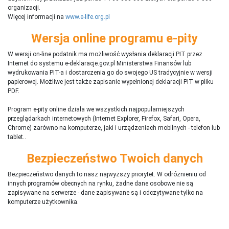
organizacji.
Więcej informacji na
www.e-life.org.pl
Wersja online programu e-pity
W wersji on-line podatnik ma możliwość wysłania deklaracji PIT przez
Internet do systemu e-deklaracje.gov.pl Ministerstwa Finansów lub
wydrukowania PIT-a i dostarczenia go do swojego US tradycyjnie w wersji
papierowej. Możliwe jest także zapisanie wypełnionej deklaracji PIT w pliku
PDF.
Program e-pity online działa we wszystkich najpopularniejszych
przeglądarkach internetowych (Internet Explorer, Firefox, Safari, Opera,
Chrome) zarówno na komputerze, jaki i urządzeniach mobilnych - telefon lub
tablet..
Bezpieczeństwo Twoich danych
Bezpieczeństwo danych to nasz najwyższy priorytet. W odróżnieniu od
innych programów obecnych na rynku,
ż
adne dane osobowe nie są
zapisywane na serwerze - dane zapisywane są i odczytywane tylko na
komputerze użytkownika.