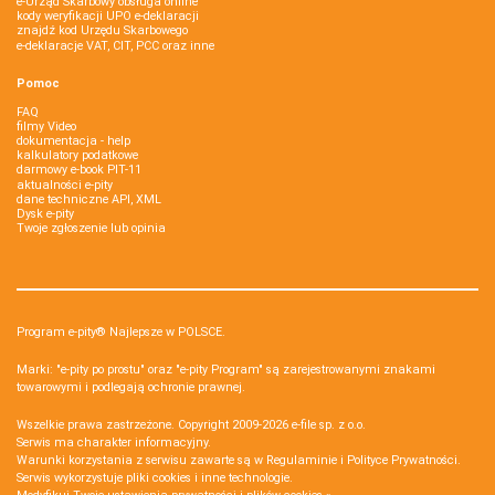
e-Urząd Skarbowy obsługa online
kody weryfikacji UPO e-deklaracji
znajdź kod Urzędu Skarbowego
e-deklaracje VAT, CIT, PCC oraz inne
Pomoc
FAQ
filmy Video
dokumentacja - help
kalkulatory podatkowe
darmowy e-book PIT-11
aktualności e-pity
dane techniczne API, XML
Dysk e-pity
Twoje zgłoszenie lub opinia
Program e-pity® Najlepsze w POLSCE.
Marki: "e-pity po prostu" oraz "e-pity Program" są zarejestrowanymi znakami
towarowymi i podlegają ochronie prawnej.
Wszelkie prawa zastrzeżone. Copyright 2009-2026
e-file sp. z o.o.
Serwis ma charakter informacyjny.
Warunki korzystania z serwisu zawarte są w
Regulaminie
i
Polityce Prywatności
.
Serwis wykorzystuje
pliki cookies i inne technologie
.