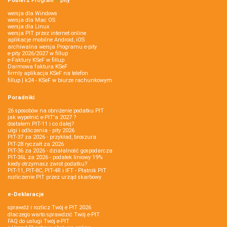
Pobierz
Program
e‑
pity
wersja dla Windows
wersja dla Mac OS
wersja dla Linux
wersja PIT przez internet online
aplikacje mobilne Android, iOS
archiwalna wersja Programu e-pity
e-pity 2026/2027 w fillup
e‑Faktury KSeF w fillup
Darmowa faktura KSeF
firmly aplikacja KSeF na telefon
fillup | k24 - KSeF w biurze rachunkowym
Poradniki
26 sposobów na obniżenie podatku PIT
jak wypełnić e-PIT'a 2027 ?
dostałem PIT-11 i co dalej?
ulgi i odliczenia - pity 2026
PIT-37 za 2026 - przykład, broszura
PIT-28 ryczałt za 2026
PIT-36 za 2026 - działalność gospodarcza
PIT-36L za 2026 - podatek liniowy 19%
kiedy otrzymasz zwrot podatku?
PIT-11, PIT-8C, PIT-4R i IFT - Płatnik PIT
rozliczenie PIT przez urząd skarbowy
e-Deklaracje
sprawdź i rozlicz Twój e PIT 2026
dlaczego warto sprawdzić Twój e-PIT
FAQ do usługi Twój e-PIT