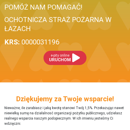
POMÓŻ NAM POMAGAĆ!
OCHOTNICZA STRAŻ POŻARNA W
ŁAZACH
KRS:
0000031196
e-pity online
URUCHOM
Dziękujemy za Twoje wsparcie!
Nieważne, ile zarabiasz i jaką kwotę stanowi Twój 1,5%. Przekazując nawet
niewielką sumę na działalnosć organizacji pożytku publicznego, udzielasz
realnego wsparcia naszym podopiecznym. W ich imieniu jesteśmy Ci
wdzięczni.