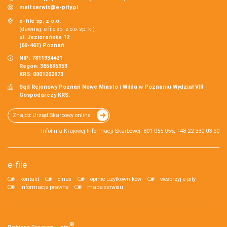
mail:
serwis@e-pity.pl
e-file sp. z o.o.
(dawniej: e-file sp. z o.o. sp. k.)
ul. Jeziorańska 12
(60-461) Poznań
NIP: 7811934421
Regon: 365695953
KRS: 0001202973
Sąd Rejonowy Poznań Nowe Miasto i Wilda w Poznaniu Wydział VIII
Gospodarczy KRS.
Znajdź Urząd Skarbowy online
Infolinia Krajowej Informacji Skarbowej: 801 055 055, +48 22 330 03 30
e-file
kontakt
o nas
opinie użytkowników
wesprzyj e-pity
informacje prawne
mapa serwisu
®