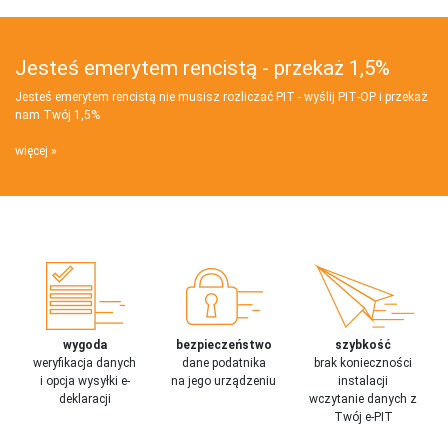
Jesteś emerytem rencistą - przekaż 1,5%
Jesteś emerytem rencistą nie musisz rozliczać PIT - wyślij PIT‑OP i przekaż
nam Twój 1,5%
więcej
wygoda
bezpieczeństwo
szybkość
weryfikacja danych
dane podatnika
brak konieczności
i opcja wysyłki e-
na jego urządzeniu
instalacji
deklaracji
wczytanie danych z
Twój e-PIT