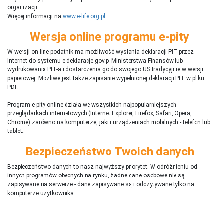
organizacji.
Więcej informacji na
www.e-life.org.pl
Wersja online programu e-pity
W wersji on-line podatnik ma możliwość wysłania deklaracji PIT przez
Internet do systemu e-deklaracje.gov.pl Ministerstwa Finansów lub
wydrukowania PIT-a i dostarczenia go do swojego US tradycyjnie w wersji
papierowej. Możliwe jest także zapisanie wypełnionej deklaracji PIT w pliku
PDF.
Program e-pity online działa we wszystkich najpopularniejszych
przeglądarkach internetowych (Internet Explorer, Firefox, Safari, Opera,
Chrome) zarówno na komputerze, jaki i urządzeniach mobilnych - telefon lub
tablet..
Bezpieczeństwo Twoich danych
Bezpieczeństwo danych to nasz najwyższy priorytet. W odróżnieniu od
innych programów obecnych na rynku,
ż
adne dane osobowe nie są
zapisywane na serwerze - dane zapisywane są i odczytywane tylko na
komputerze użytkownika.