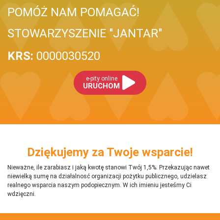
POMÓŻ NAM POMAGAĆ!
STOWARZYSZENIE "JANTAR"
KRS:
0000030520
e-pity online
URUCHOM
Dziękujemy za Twoje wsparcie!
Nieważne, ile zarabiasz i jaką kwotę stanowi Twój 1,5%. Przekazując nawet
niewielką sumę na działalnosć organizacji pożytku publicznego, udzielasz
realnego wsparcia naszym podopiecznym. W ich imieniu jesteśmy Ci
wdzięczni.