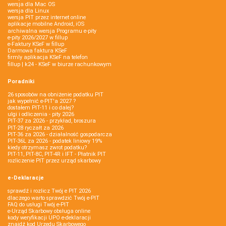
wersja dla Mac OS
wersja dla Linux
wersja PIT przez internet online
aplikacje mobilne Android, iOS
archiwalna wersja Programu e-pity
e-pity 2026/2027 w fillup
e‑Faktury KSeF w fillup
Darmowa faktura KSeF
firmly aplikacja KSeF na telefon
fillup | k24 - KSeF w biurze rachunkowym
Poradniki
26 sposobów na obniżenie podatku PIT
jak wypełnić e-PIT'a 2027 ?
dostałem PIT-11 i co dalej?
ulgi i odliczenia - pity 2026
PIT-37 za 2026 - przykład, broszura
PIT-28 ryczałt za 2026
PIT-36 za 2026 - działalność gospodarcza
PIT-36L za 2026 - podatek liniowy 19%
kiedy otrzymasz zwrot podatku?
PIT-11, PIT-8C, PIT-4R i IFT - Płatnik PIT
rozliczenie PIT przez urząd skarbowy
e-Deklaracje
sprawdź i rozlicz Twój e PIT 2026
dlaczego warto sprawdzić Twój e-PIT
FAQ do usługi Twój e-PIT
e-Urząd Skarbowy obsługa online
kody weryfikacji UPO e-deklaracji
znajdź kod Urzędu Skarbowego