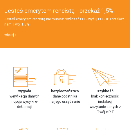
Jesteś emerytem rencistą - przekaż 1,5%
Jesteś emerytem rencistą nie musisz rozliczać PIT - wyślij PIT‑OP i przekaż
nam Twój 1,5%
więcej
wygoda
bezpieczeństwo
szybkość
weryfikacja danych
dane podatnika
brak konieczności
i opcja wysyłki e-
na jego urządzeniu
instalacji
deklaracji
wczytanie danych z
Twój e-PIT