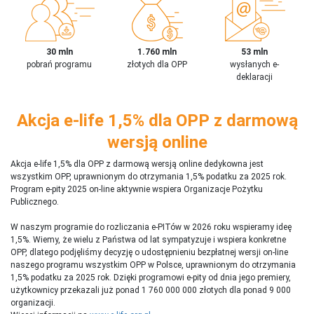
30 mln
1.760 mln
53 mln
pobrań programu
złotych dla OPP
wysłanych e-
deklaracji
Akcja e-life 1,5% dla OPP z darmową
wersją online
Akcja e-life 1,5% dla OPP z darmową wersją online dedykowna jest
wszystkim OPP, uprawnionym do otrzymania 1,5% podatku za 2025 rok.
Program e-pity 2025 on-line aktywnie wspiera Organizacje Pożytku
Publicznego.
W naszym programie do rozliczania e-PITów w 2026 roku wspieramy ideę
1,5%. Wiemy, że wielu z Państwa od lat sympatyzuje i wspiera konkretne
OPP, dlatego podjęliśmy decyzję o udostępnieniu bezpłatnej wersji on-line
naszego programu wszystkim OPP w Polsce, uprawnionym do otrzymania
1,5% podatku za 2025 rok. Dzięki programowi e-pity od dnia jego premiery,
użytkownicy przekazali już ponad 1 760 000 000 złotych dla ponad 9 000
organizacji.