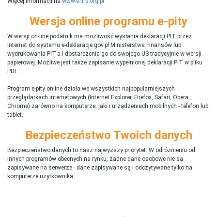
Więcej informacji na
www.e-life.org.pl
Wersja online programu e-pity
W wersji on-line podatnik ma możliwość wysłania deklaracji PIT przez
Internet do systemu e-deklaracje.gov.pl Ministerstwa Finansów lub
wydrukowania PIT-a i dostarczenia go do swojego US tradycyjnie w wersji
papierowej. Możliwe jest także zapisanie wypełnionej deklaracji PIT w pliku
PDF.
Program e-pity online działa we wszystkich najpopularniejszych
przeglądarkach internetowych (Internet Explorer, Firefox, Safari, Opera,
Chrome) zarówno na komputerze, jaki i urządzeniach mobilnych - telefon lub
tablet..
Bezpieczeństwo Twoich danych
Bezpieczeństwo danych to nasz najwyższy priorytet. W odróżnieniu od
innych programów obecnych na rynku,
ż
adne dane osobowe nie są
zapisywane na serwerze - dane zapisywane są i odczytywane tylko na
komputerze użytkownika.