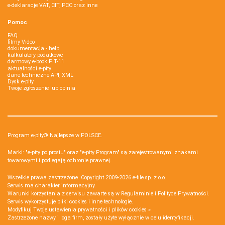
e-deklaracje VAT, CIT, PCC oraz inne
Pomoc
FAQ
filmy Video
dokumentacja - help
kalkulatory podatkowe
darmowy e-book PIT-11
aktualności e-pity
dane techniczne API, XML
Dysk e-pity
Twoje zgłoszenie lub opinia
Program e-pity® Najlepsze w POLSCE.
Marki: "e-pity po prostu" oraz "e-pity Program" są zarejestrowanymi znakami
towarowymi i podlegają ochronie prawnej.
Wszelkie prawa zastrzeżone. Copyright 2009-2026
e-file sp. z o.o.
Serwis ma charakter informacyjny.
Warunki korzystania z serwisu zawarte są w
Regulaminie
i
Polityce Prywatności
.
Serwis wykorzystuje
pliki cookies i inne technologie
.
Modyfikuj Twoje ustawienia prywatności i plików cookies »
Zastrzeżone nazwy i loga firm, zostały użyte wyłącznie w celu identyfikacji.