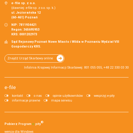
e-file sp. z o.o.
(dawniej: e-file sp. z o.o. sp. k.)
ul. Jeziorańska 12
(60-461) Poznań
NIP: 7811934421
Regon: 365695953
KRS: 0001202973
Sąd Rejonowy Poznań Nowe Miasto i Wilda w Poznaniu Wydział VIII
Gospodarczy KRS.
Znajdź Urząd Skarbowy online
Infolinia Krajowej Informacji Skarbowej: 801 055 055, +48 22 330 03 30
e-file
kontakt
o nas
opinie użytkowników
wesprzyj e-pity
informacje prawne
mapa serwisu
®
Pobierz
Program
e‑
pity
wersja dla Windows