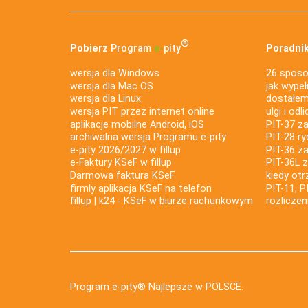
®
Pobierz
Program
e‑
pity
Poradnik
wersja dla Windows
26 sposo
wersja dla Mac OS
jak wypeł
wersja dla Linux
dostałem 
wersja PIT przez internet online
ulgi i odl
aplikacje mobilne Android, iOS
PIT-37 za
archiwalna wersja Programu e-pity
PIT-28 ry
e-pity 2026/2027 w fillup
PIT-36 z
e‑Faktury KSeF w fillup
PIT-36L 
Darmowa faktura KSeF
kiedy ot
firmly aplikacja KSeF na telefon
PIT-11, P
fillup | k24 - KSeF w biurze rachunkowym
rozlicze
Program e-pity® Najlepsze w POLSCE.