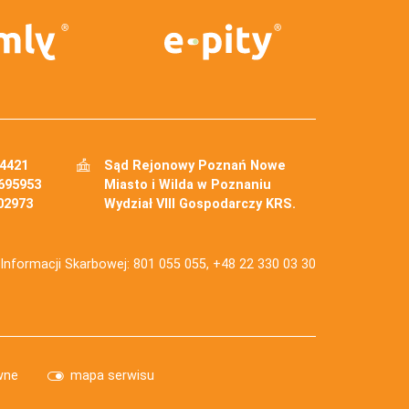
34421
Sąd Rejonowy Poznań Nowe
695953
Miasto i Wilda w Poznaniu
02973
Wydział VIII Gospodarczy KRS.
j Informacji Skarbowej: 801 055 055, +48 22 330 03 30
wne
mapa serwisu