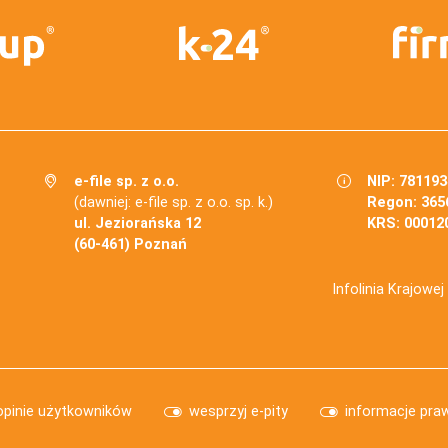
e-file sp. z o.o.
NIP: 78119
(dawniej: e-file sp. z o.o. sp. k.)
Regon: 365
ul. Jeziorańska 12
KRS: 00012
(60-461) Poznań
Infolinia Krajowe
opinie użytkowników
wesprzyj e-pity
informacje pra