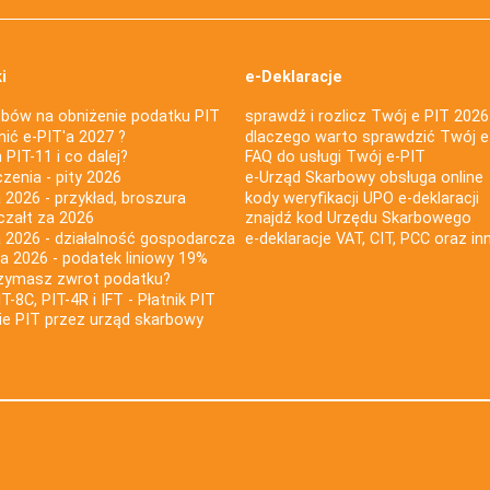
i
e-Deklaracje
bów na obniżenie podatku PIT
sprawdź i rozlicz Twój e PIT 2026
nić e-PIT'a 2027 ?
dlaczego warto sprawdzić Twój e
PIT-11 i co dalej?
FAQ do usługi Twój e-PIT
iczenia - pity 2026
e-Urząd Skarbowy obsługa online
 2026 - przykład, broszura
kody weryfikacji UPO e-deklaracji
czałt za 2026
znajdź kod Urzędu Skarbowego
a 2026 - działalność gospodarcza
e-deklaracje VAT, CIT, PCC oraz in
za 2026 - podatek liniowy 19%
rzymasz zwrot podatku?
IT-8C, PIT-4R i IFT - Płatnik PIT
nie PIT przez urząd skarbowy