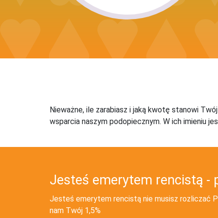
Nieważne, ile zarabiasz i jaką kwotę stanowi Twó
wsparcia naszym podopiecznym. W ich imieniu jes
Jesteś emerytem rencistą - 
Jesteś emerytem rencistą nie musisz rozliczać PI
nam Twój 1,5%