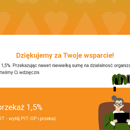
Dziękujemy za Twoje wsparcie!
j 1,5%. Przekazując nawet niewielką sumę na działalnosć organiz
teśmy Ci wdzięczni.
przekaż 1,5%
T - wyślij PIT‑OP i przekaż