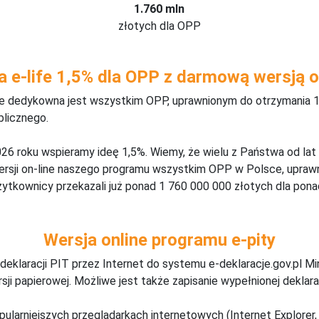
1.760 mln
złotych dla OPP
a e-life 1,5% dla OPP z darmową wersją o
ine dedykowna jest wszystkim OPP, uprawnionym do otrzymania 1
blicznego.
26 roku wspieramy ideę 1,5%. Wiemy, że wielu z Państwa od lat
wersji on-line naszego programu wszystkim OPP w Polsce, upraw
żytkownicy przekazali już ponad 1 760 000 000 złotych dla ponad
Wersja online programu e-pity
deklaracji PIT przez Internet do systemu e-deklaracje.gov.pl M
ji papierowej. Możliwe jest także zapisanie wypełnionej deklarac
pularniejszych przeglądarkach internetowych (Internet Explorer, 