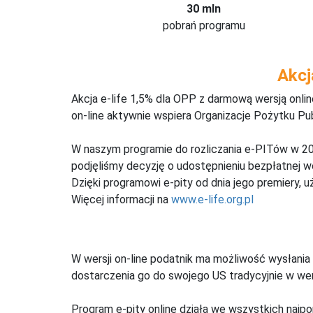
30 mln
pobrań programu
Akcj
Akcja e-life 1,5% dla OPP z darmową wersją onl
on-line aktywnie wspiera Organizacje Pożytku Pu
W naszym programie do rozliczania e-PITów w 20
podjęliśmy decyzję o udostępnieniu bezpłatnej 
Dzięki programowi e-pity od dnia jego premiery, u
Więcej informacji na
www.e-life.org.pl
W wersji on-line podatnik ma możliwość wysłania 
dostarczenia go do swojego US tradycyjnie w wers
Program e-pity online działa we wszystkich najpo