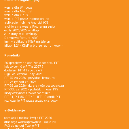
Pobierz
Program
e‑
pity
wersja dla Windows
wersja dla Mac OS
wersja dla Linux
wersja PIT przez internet online
aplikacje mobilne Android, iOS
archiwalna wersja Programu e-pity
e-pity 2026/2027 w fillup
e‑Faktury KSeF w fillup
Darmowa faktura KSeF
firmly aplikacja KSeF na telefon
fillup | k24 - KSeF w biurze rachunkowym
Poradniki
26 sposobów na obniżenie podatku PIT
jak wypełnić e-PIT'a 2027 ?
dostałem PIT-11 i co dalej?
ulgi i odliczenia - pity 2026
PIT-37 za 2026 - przykład, broszura
PIT-28 ryczałt za 2026
PIT-36 za 2026 - działalność gospodarcza
PIT-36L za 2026 - podatek liniowy 19%
kiedy otrzymasz zwrot podatku?
PIT-11, PIT-8C, PIT-4R i IFT - Płatnik PIT
rozliczenie PIT przez urząd skarbowy
e-Deklaracje
sprawdź i rozlicz Twój e PIT 2026
dlaczego warto sprawdzić Twój e-PIT
FAQ do usługi Twój e-PIT