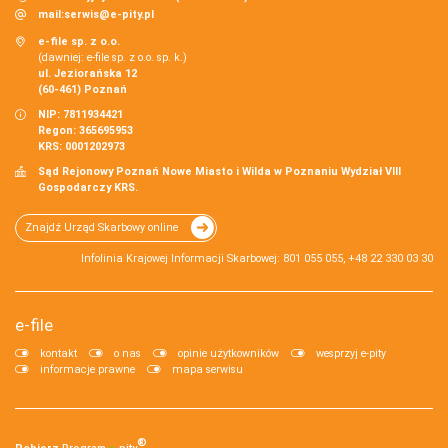
mail:
serwis@e-pity.pl
e-file sp. z o.o.
(dawniej: e-file sp. z o.o. sp. k.)
ul. Jeziorańska 12
(60-461) Poznań
NIP: 7811934421
Regon: 365695953
KRS: 0001202973
Sąd Rejonowy Poznań Nowe Miasto i Wilda w Poznaniu Wydział VIII
Gospodarczy KRS.
Znajdź Urząd Skarbowy online
Infolinia Krajowej Informacji Skarbowej: 801 055 055, +48 22 330 03 30
e-file
kontakt
o nas
opinie użytkowników
wesprzyj e-pity
informacje prawne
mapa serwisu
®