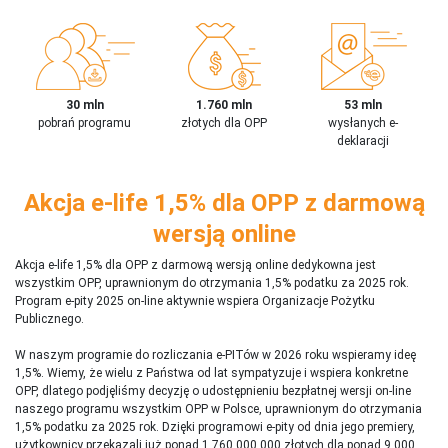
30 mln
1.760 mln
53 mln
pobrań programu
złotych dla OPP
wysłanych e-
deklaracji
Akcja e-life 1,5% dla OPP z darmową
wersją online
Akcja e-life 1,5% dla OPP z darmową wersją online dedykowna jest
wszystkim OPP, uprawnionym do otrzymania 1,5% podatku za 2025 rok.
Program e-pity 2025 on-line aktywnie wspiera Organizacje Pożytku
Publicznego.
W naszym programie do rozliczania e-PITów w 2026 roku wspieramy ideę
1,5%. Wiemy, że wielu z Państwa od lat sympatyzuje i wspiera konkretne
OPP, dlatego podjęliśmy decyzję o udostępnieniu bezpłatnej wersji on-line
naszego programu wszystkim OPP w Polsce, uprawnionym do otrzymania
1,5% podatku za 2025 rok. Dzięki programowi e-pity od dnia jego premiery,
użytkownicy przekazali już ponad 1 760 000 000 złotych dla ponad 9 000