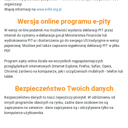
organizacji.
Więcej informacji na
www.e-life.org.pl
Wersja online programu e-pity
W wersji on-line podatnik ma możliwość wysłania deklaracji PIT przez
Internet do systemu e-deklaracje.gov.pl Ministerstwa Finansów lub
wydrukowania PIT-a i dostarczenia go do swojego US tradycyjnie w wersji
papierowej. Możliwe jest także zapisanie wypełnionej deklaracji PIT w pliku
PDF.
Program e-pity online działa we wszystkich najpopularniejszych
przeglądarkach internetowych (Internet Explorer, Firefox, Safari, Opera,
Chrome) zarówno na komputerze, jaki i urządzeniach mobilnych - telefon lub
tablet..
Bezpieczeństwo Twoich danych
Bezpieczeństwo danych to nasz najwyższy priorytet. W odróżnieniu od
innych programów obecnych na rynku,
ż
adne dane osobowe nie są
zapisywane na serwerze - dane zapisywane są i odczytywane tylko na
komputerze użytkownika.