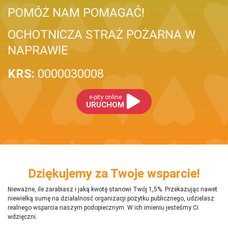
POMÓŻ NAM POMAGAĆ!
OCHOTNICZA STRAŻ POŻARNA W
NAPRAWIE
KRS:
0000030008
e-pity online
URUCHOM
Dziękujemy za Twoje wsparcie!
Nieważne, ile zarabiasz i jaką kwotę stanowi Twój 1,5%. Przekazując nawet
niewielką sumę na działalnosć organizacji pożytku publicznego, udzielasz
realnego wsparcia naszym podopiecznym. W ich imieniu jesteśmy Ci
wdzięczni.