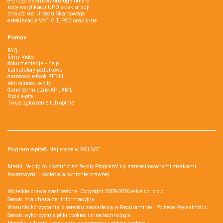
e-Urząd Skarbowy obsługa online
kody weryfikacji UPO e-deklaracji
znajdź kod Urzędu Skarbowego
e-deklaracje VAT, CIT, PCC oraz inne
Pomoc
FAQ
filmy Video
dokumentacja - help
kalkulatory podatkowe
darmowy e-book PIT-11
aktualności e-pity
dane techniczne API, XML
Dysk e-pity
Twoje zgłoszenie lub opinia
Program e-pity® Najlepsze w POLSCE.
Marki: "e-pity po prostu" oraz "e-pity Program" są zarejestrowanymi znakami
towarowymi i podlegają ochronie prawnej.
Wszelkie prawa zastrzeżone. Copyright 2009-2026
e-file sp. z o.o.
Serwis ma charakter informacyjny.
Warunki korzystania z serwisu zawarte są w
Regulaminie
i
Polityce Prywatności
.
Serwis wykorzystuje
pliki cookies i inne technologie
.