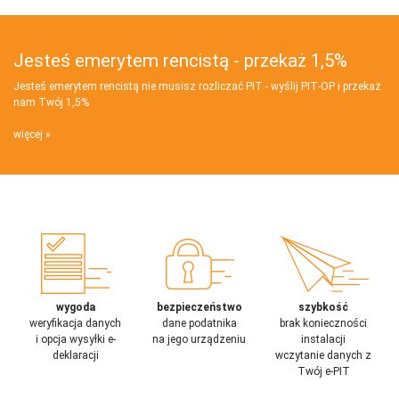
Jesteś emerytem rencistą - przekaż 1,5%
Jesteś emerytem rencistą nie musisz rozliczać PIT - wyślij PIT‑OP i przekaż
nam Twój 1,5%
więcej
wygoda
bezpieczeństwo
szybkość
weryfikacja danych
dane podatnika
brak konieczności
i opcja wysyłki e-
na jego urządzeniu
instalacji
deklaracji
wczytanie danych z
Twój e-PIT