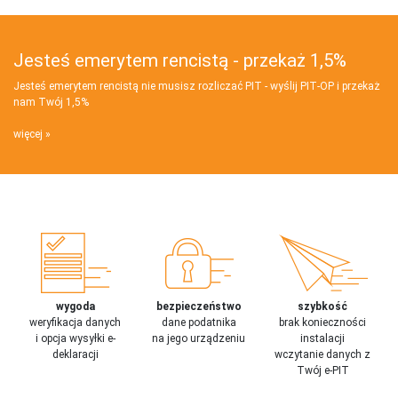
Jesteś emerytem rencistą - przekaż 1,5%
Jesteś emerytem rencistą nie musisz rozliczać PIT - wyślij PIT‑OP i przekaż
nam Twój 1,5%
więcej
wygoda
bezpieczeństwo
szybkość
weryfikacja danych
dane podatnika
brak konieczności
i opcja wysyłki e-
na jego urządzeniu
instalacji
deklaracji
wczytanie danych z
Twój e-PIT