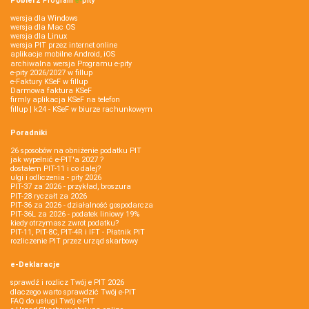
Pobierz
Program
e‑
pity
wersja dla Windows
wersja dla Mac OS
wersja dla Linux
wersja PIT przez internet online
aplikacje mobilne Android, iOS
archiwalna wersja Programu e-pity
e-pity 2026/2027 w fillup
e‑Faktury KSeF w fillup
Darmowa faktura KSeF
firmly aplikacja KSeF na telefon
fillup | k24 - KSeF w biurze rachunkowym
Poradniki
26 sposobów na obniżenie podatku PIT
jak wypełnić e-PIT'a 2027 ?
dostałem PIT-11 i co dalej?
ulgi i odliczenia - pity 2026
PIT-37 za 2026 - przykład, broszura
PIT-28 ryczałt za 2026
PIT-36 za 2026 - działalność gospodarcza
PIT-36L za 2026 - podatek liniowy 19%
kiedy otrzymasz zwrot podatku?
PIT-11, PIT-8C, PIT-4R i IFT - Płatnik PIT
rozliczenie PIT przez urząd skarbowy
e-Deklaracje
sprawdź i rozlicz Twój e PIT 2026
dlaczego warto sprawdzić Twój e-PIT
FAQ do usługi Twój e-PIT