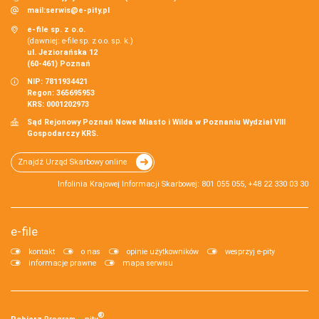
mail:
serwis@e-pity.pl
e-file sp. z o.o.
(dawniej: e-file sp. z o.o. sp. k.)
ul. Jeziorańska 12
(60-461) Poznań
NIP: 7811934421
Regon: 365695953
KRS: 0001202973
Sąd Rejonowy Poznań Nowe Miasto i Wilda w Poznaniu Wydział VIII
Gospodarczy KRS.
Znajdź Urząd Skarbowy online
Infolinia Krajowej Informacji Skarbowej: 801 055 055, +48 22 330 03 30
e-file
kontakt
o nas
opinie użytkowników
wesprzyj e-pity
informacje prawne
mapa serwisu
®