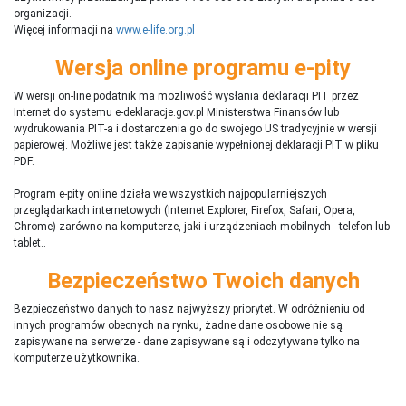
organizacji.
Więcej informacji na
www.e-life.org.pl
Wersja online programu e-pity
W wersji on-line podatnik ma możliwość wysłania deklaracji PIT przez
Internet do systemu e-deklaracje.gov.pl Ministerstwa Finansów lub
wydrukowania PIT-a i dostarczenia go do swojego US tradycyjnie w wersji
papierowej. Możliwe jest także zapisanie wypełnionej deklaracji PIT w pliku
PDF.
Program e-pity online działa we wszystkich najpopularniejszych
przeglądarkach internetowych (Internet Explorer, Firefox, Safari, Opera,
Chrome) zarówno na komputerze, jaki i urządzeniach mobilnych - telefon lub
tablet..
Bezpieczeństwo Twoich danych
Bezpieczeństwo danych to nasz najwyższy priorytet. W odróżnieniu od
innych programów obecnych na rynku,
ż
adne dane osobowe nie są
zapisywane na serwerze - dane zapisywane są i odczytywane tylko na
komputerze użytkownika.