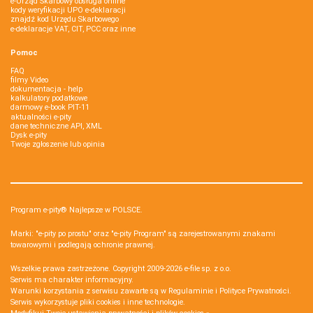
e-Urząd Skarbowy obsługa online
kody weryfikacji UPO e-deklaracji
znajdź kod Urzędu Skarbowego
e-deklaracje VAT, CIT, PCC oraz inne
Pomoc
FAQ
filmy Video
dokumentacja - help
kalkulatory podatkowe
darmowy e-book PIT-11
aktualności e-pity
dane techniczne API, XML
Dysk e-pity
Twoje zgłoszenie lub opinia
Program e-pity® Najlepsze w POLSCE.
Marki: "e-pity po prostu" oraz "e-pity Program" są zarejestrowanymi znakami
towarowymi i podlegają ochronie prawnej.
Wszelkie prawa zastrzeżone. Copyright 2009-2026
e-file sp. z o.o.
Serwis ma charakter informacyjny.
Warunki korzystania z serwisu zawarte są w
Regulaminie
i
Polityce Prywatności
.
Serwis wykorzystuje
pliki cookies i inne technologie
.