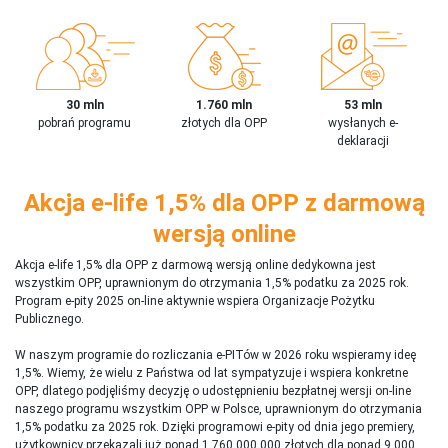
30 mln
1.760 mln
53 mln
pobrań programu
złotych dla OPP
wysłanych e-
deklaracji
Akcja e-life 1,5% dla OPP z darmową
wersją online
Akcja e-life 1,5% dla OPP z darmową wersją online dedykowna jest
wszystkim OPP, uprawnionym do otrzymania 1,5% podatku za 2025 rok.
Program e-pity 2025 on-line aktywnie wspiera Organizacje Pożytku
Publicznego.
W naszym programie do rozliczania e-PITów w 2026 roku wspieramy ideę
1,5%. Wiemy, że wielu z Państwa od lat sympatyzuje i wspiera konkretne
OPP, dlatego podjęliśmy decyzję o udostępnieniu bezpłatnej wersji on-line
naszego programu wszystkim OPP w Polsce, uprawnionym do otrzymania
1,5% podatku za 2025 rok. Dzięki programowi e-pity od dnia jego premiery,
użytkownicy przekazali już ponad 1 760 000 000 złotych dla ponad 9 000