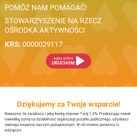
POMÓŻ NAM POMAGAĆ!
STOWARZYSZENIE NA RZECZ
OŚRODKA AKTYWNOŚCI
KRS:
0000029117
e-pity online
URUCHOM
Dziękujemy za Twoje wsparcie!
Nieważne, ile zarabiasz i jaką kwotę stanowi Twój 1,5%. Przekazując nawet
niewielką sumę na działalnosć organizacji pożytku publicznego, udzielasz
realnego wsparcia naszym podopiecznym. W ich imieniu jesteśmy Ci
wdzięczni.