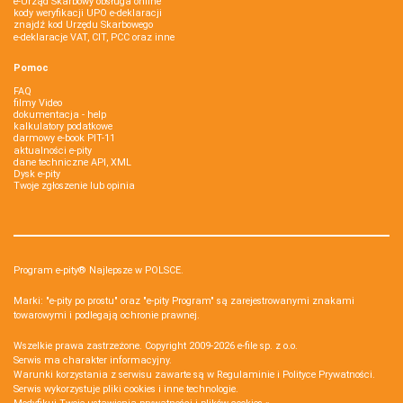
e-Urząd Skarbowy obsługa online
kody weryfikacji UPO e-deklaracji
znajdź kod Urzędu Skarbowego
e-deklaracje VAT, CIT, PCC oraz inne
Pomoc
FAQ
filmy Video
dokumentacja - help
kalkulatory podatkowe
darmowy e-book PIT-11
aktualności e-pity
dane techniczne API, XML
Dysk e-pity
Twoje zgłoszenie lub opinia
Program e-pity® Najlepsze w POLSCE.
Marki: "e-pity po prostu" oraz "e-pity Program" są zarejestrowanymi znakami
towarowymi i podlegają ochronie prawnej.
Wszelkie prawa zastrzeżone. Copyright 2009-2026
e-file sp. z o.o.
Serwis ma charakter informacyjny.
Warunki korzystania z serwisu zawarte są w
Regulaminie
i
Polityce Prywatności
.
Serwis wykorzystuje
pliki cookies i inne technologie
.