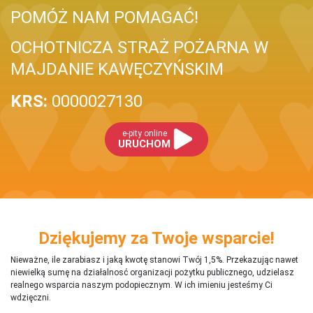
POMÓŻ NAM POMAGAĆ!
OCHOTNICZA STRAŻ POŻARNA W
MAJDANIE KAWĘCZYŃSKIM
KRS:
0000027130
e-pity online
URUCHOM
Dziękujemy za Twoje wsparcie!
Nieważne, ile zarabiasz i jaką kwotę stanowi Twój 1,5%. Przekazując nawet
niewielką sumę na działalnosć organizacji pożytku publicznego, udzielasz
realnego wsparcia naszym podopiecznym. W ich imieniu jesteśmy Ci
wdzięczni.