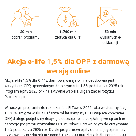
30 mln
1.760 mln
53 mln
pobrań programu
złotych dla OPP
wysłanych e-
deklaracji
Akcja e-life 1,5% dla OPP z darmową
wersją online
Akcja e-life 1,5% dla OPP z darmową wersją online dedykowna jest
wszystkim OPP, uprawnionym do otrzymania 1,5% podatku za 2025 rok.
Program e-pity 2025 on-line aktywnie wspiera Organizacje Pożytku
Publicznego.
W naszym programie do rozliczania e-PITów w 2026 roku wspieramy ideę
1,5%. Wiemy, że wielu z Państwa od lat sympatyzuje i wspiera konkretne
OPP, dlatego podjęliśmy decyzję o udostępnieniu bezpłatnej wersji on-line
naszego programu wszystkim OPP w Polsce, uprawnionym do otrzymania
1,5% podatku za 2025 rok. Dzięki programowi e-pity od dnia jego premiery,
użytkownicy przekazali już ponad 1 760 000 000 złotych dla ponad 9 000