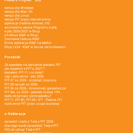
Pobierz
Program
e‑
pity
wersja dla Windows
wersja dla Mac OS
wersja dla Linux
wersja PIT przez internet online
aplikacje mobilne Android, iOS
archiwalna wersja Programu e-pity
e-pity 2026/2027 w fillup
e‑Faktury KSeF w fillup
Darmowa faktura KSeF
firmly aplikacja KSeF na telefon
fillup | k24 - KSeF w biurze rachunkowym
Poradniki
26 sposobów na obniżenie podatku PIT
jak wypełnić e-PIT'a 2027 ?
dostałem PIT-11 i co dalej?
ulgi i odliczenia - pity 2026
PIT-37 za 2026 - przykład, broszura
PIT-28 ryczałt za 2026
PIT-36 za 2026 - działalność gospodarcza
PIT-36L za 2026 - podatek liniowy 19%
kiedy otrzymasz zwrot podatku?
PIT-11, PIT-8C, PIT-4R i IFT - Płatnik PIT
rozliczenie PIT przez urząd skarbowy
e-Deklaracje
sprawdź i rozlicz Twój e PIT 2026
dlaczego warto sprawdzić Twój e-PIT
FAQ do usługi Twój e-PIT