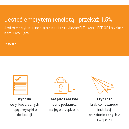
Jesteś emerytem rencistą - przekaż 1,5%
Jesteś emerytem rencistą nie musisz rozliczać PIT - wyślij PIT‑OP i przekaż
nam Twój 1,5%
więcej
wygoda
bezpieczeństwo
szybkość
weryfikacja danych
dane podatnika
brak konieczności
i opcja wysyłki e-
na jego urządzeniu
instalacji
deklaracji
wczytanie danych z
Twój e-PIT