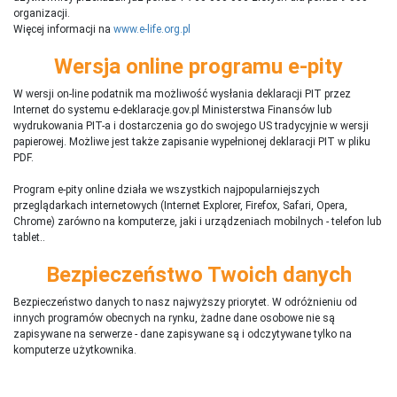
organizacji.
Więcej informacji na
www.e-life.org.pl
Wersja online programu e-pity
W wersji on-line podatnik ma możliwość wysłania deklaracji PIT przez
Internet do systemu e-deklaracje.gov.pl Ministerstwa Finansów lub
wydrukowania PIT-a i dostarczenia go do swojego US tradycyjnie w wersji
papierowej. Możliwe jest także zapisanie wypełnionej deklaracji PIT w pliku
PDF.
Program e-pity online działa we wszystkich najpopularniejszych
przeglądarkach internetowych (Internet Explorer, Firefox, Safari, Opera,
Chrome) zarówno na komputerze, jaki i urządzeniach mobilnych - telefon lub
tablet..
Bezpieczeństwo Twoich danych
Bezpieczeństwo danych to nasz najwyższy priorytet. W odróżnieniu od
innych programów obecnych na rynku,
ż
adne dane osobowe nie są
zapisywane na serwerze - dane zapisywane są i odczytywane tylko na
komputerze użytkownika.