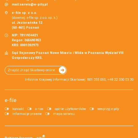
mail:
serwis@e-pity.pl
e-file sp. z o.o.
(dawniej: e-file sp. z o.o. sp. k.)
ul. Jeziorańska 12
(60-461) Poznań
NIP: 7811934421
Regon: 365695953
KRS: 0001202973
Sąd Rejonowy Poznań Nowe Miasto i Wilda w Poznaniu Wydział VIII
Gospodarczy KRS.
Znajdź Urząd Skarbowy online
Infolinia Krajowej Informacji Skarbowej: 801 055 055, +48 22 330 03 30
e-file
kontakt
o nas
opinie użytkowników
wesprzyj e-pity
informacje prawne
mapa serwisu
®