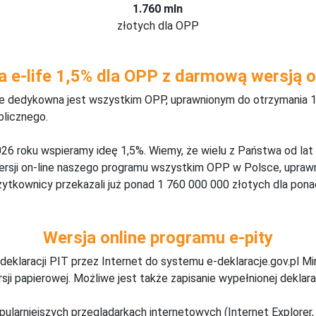
1.760 mln
złotych dla OPP
a e-life 1,5% dla OPP z darmową wersją o
ine dedykowna jest wszystkim OPP, uprawnionym do otrzymania 1
blicznego.
26 roku wspieramy ideę 1,5%. Wiemy, że wielu z Państwa od lat
wersji on-line naszego programu wszystkim OPP w Polsce, upraw
żytkownicy przekazali już ponad 1 760 000 000 złotych dla ponad
Wersja online programu e-pity
deklaracji PIT przez Internet do systemu e-deklaracje.gov.pl M
ji papierowej. Możliwe jest także zapisanie wypełnionej deklarac
pularniejszych przeglądarkach internetowych (Internet Explorer, 