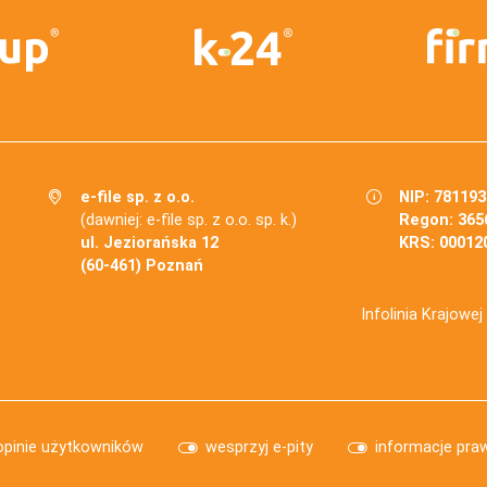
e-file sp. z o.o.
NIP: 78119
(dawniej: e-file sp. z o.o. sp. k.)
Regon: 365
ul. Jeziorańska 12
KRS: 00012
(60-461) Poznań
Infolinia Krajowe
opinie użytkowników
wesprzyj e-pity
informacje pra