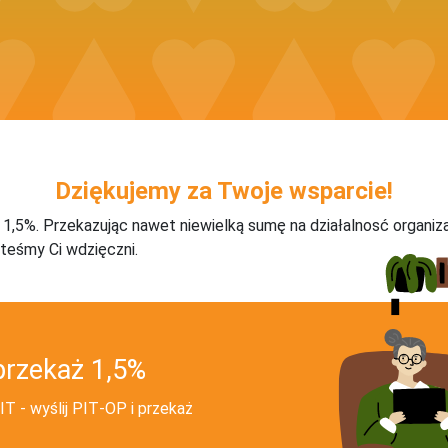
Dziękujemy za Twoje wsparcie!
j 1,5%. Przekazując nawet niewielką sumę na działalnosć organiz
teśmy Ci wdzięczni.
przekaż 1,5%
T - wyślij PIT‑OP i przekaż