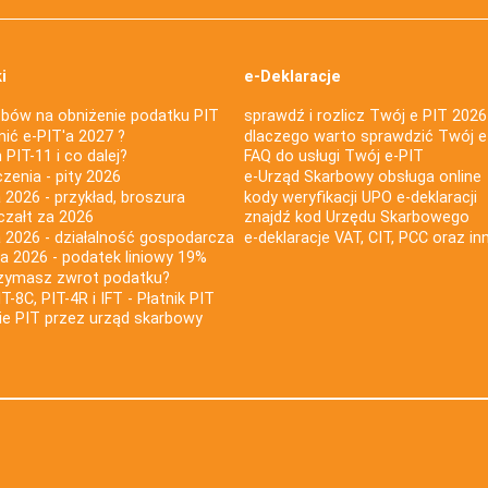
i
e-Deklaracje
bów na obniżenie podatku PIT
sprawdź i rozlicz Twój e PIT 2026
nić e-PIT'a 2027 ?
dlaczego warto sprawdzić Twój e
PIT-11 i co dalej?
FAQ do usługi Twój e-PIT
iczenia - pity 2026
e-Urząd Skarbowy obsługa online
 2026 - przykład, broszura
kody weryfikacji UPO e-deklaracji
czałt za 2026
znajdź kod Urzędu Skarbowego
a 2026 - działalność gospodarcza
e-deklaracje VAT, CIT, PCC oraz in
za 2026 - podatek liniowy 19%
rzymasz zwrot podatku?
IT-8C, PIT-4R i IFT - Płatnik PIT
nie PIT przez urząd skarbowy