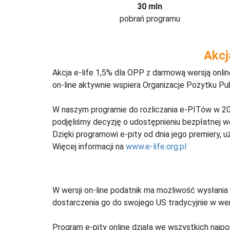
30 mln
pobrań programu
Akcj
Akcja e-life 1,5% dla OPP z darmową wersją onl
on-line aktywnie wspiera Organizacje Pożytku Pu
W naszym programie do rozliczania e-PITów w 20
podjęliśmy decyzję o udostępnieniu bezpłatnej 
Dzięki programowi e-pity od dnia jego premiery, u
Więcej informacji na
www.e-life.org.pl
W wersji on-line podatnik ma możliwość wysłania 
dostarczenia go do swojego US tradycyjnie w wers
Program e-pity online działa we wszystkich najpo