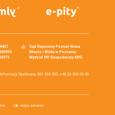
34421
Sąd Rejonowy Poznań Nowe
695953
Miasto i Wilda w Poznaniu
02973
Wydział VIII Gospodarczy KRS.
j Informacji Skarbowej: 801 055 055, +48 22 330 03 30
wne
mapa serwisu