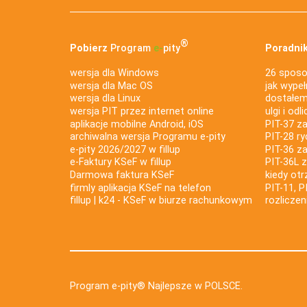
®
Pobierz
Program
e‑
pity
Poradnik
wersja dla Windows
26 sposo
wersja dla Mac OS
jak wypeł
wersja dla Linux
dostałem 
wersja PIT przez internet online
ulgi i odl
aplikacje mobilne Android, iOS
PIT-37 za
archiwalna wersja Programu e-pity
PIT-28 ry
e-pity 2026/2027 w fillup
PIT-36 z
e‑Faktury KSeF w fillup
PIT-36L 
Darmowa faktura KSeF
kiedy ot
firmly aplikacja KSeF na telefon
PIT-11, P
fillup | k24 - KSeF w biurze rachunkowym
rozlicze
Program e-pity® Najlepsze w POLSCE.