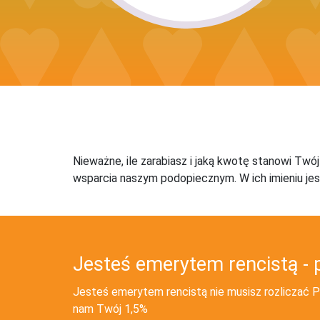
Nieważne, ile zarabiasz i jaką kwotę stanowi Twó
wsparcia naszym podopiecznym. W ich imieniu jes
Jesteś emerytem rencistą - 
Jesteś emerytem rencistą nie musisz rozliczać PI
nam Twój 1,5%