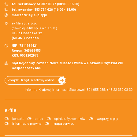
tel. serwisowy: 61 307 00 77 (08:00 - 16:00)
tel. awaryjny: 883 784 626 (16:00 - 18:00)
mail:
serwis@e-pity.pl
e-file sp. z o.o.
(dawniej: e-file sp. z o.o. sp. k.)
ul. Jeziorańska 12
(60-461) Poznań
NIP: 7811934421
Regon: 365695953
KRS: 0001202973
Sąd Rejonowy Poznań Nowe Miasto i Wilda w Poznaniu Wydział VIII
Gospodarczy KRS.
Znajdź Urząd Skarbowy online
Infolinia Krajowej Informacji Skarbowej: 801 055 055, +48 22 330 03 30
e-file
kontakt
o nas
opinie użytkowników
wesprzyj e-pity
informacje prawne
mapa serwisu