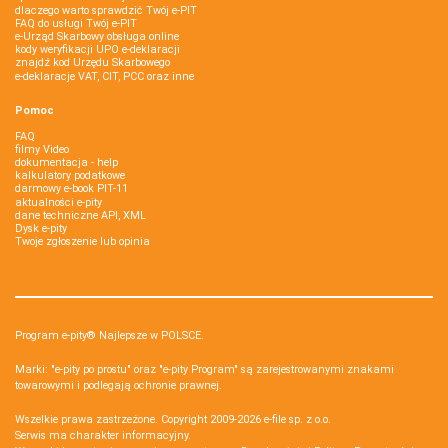
dlaczego warto sprawdzić Twój e-PIT
FAQ do usługi Twój e-PIT
e-Urząd Skarbowy obsługa online
kody weryfikacji UPO e-deklaracji
znajdź kod Urzędu Skarbowego
e-deklaracje VAT, CIT, PCC oraz inne
Pomoc
FAQ
filmy Video
dokumentacja - help
kalkulatory podatkowe
darmowy e-book PIT-11
aktualności e-pity
dane techniczne API, XML
Dysk e-pity
Twoje zgłoszenie lub opinia
Program e-pity® Najlepsze w POLSCE.
Marki: "e-pity po prostu" oraz "e-pity Program" są zarejestrowanymi znakami
towarowymi i podlegają ochronie prawnej.
Wszelkie prawa zastrzeżone. Copyright 2009-2026
e-file sp. z o.o.
Serwis ma charakter informacyjny.