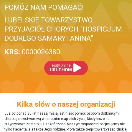
POMÓŻ NAM POMAGAĆ!
LUBELSKIE TOWARZYSTWO
PRZYJACIÓŁ CHORYCH "HOSPICJUM
DOBREGO SAMARYTANINA"
KRS:
0000026380
e-pity online
URUCHOM
Kilka słów o naszej organizacji
Już od ponad 30 lat naszą misją jest nieść pomoc osobom dotkniętym
chorobą nowotworową w ostatnim etapie ich życia, kiedy leczenie
przyczynowe zostało już zakończone. Naszym wsparciem obejmujemy nie
tylko Pacjenta, ale także Jego rodzinę, która także cierpi towarzysząc bliskiej