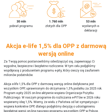
30 mln
1.760 mln
53 mln
pobrań programu
złotych dla OPP
wysłanych e-
deklaracji
Akcja e-life 1,5% dla OPP z darmową
wersją online
Za Twoją pomoc postanowiliśmy odwdzięczyć się, zapewniając Ci
wygodne, bezpieczne i bezpłatne rozliczenie. W tym celu podjęliśmy
współpracę z producentem programu e-pity, który cieszy się zaufaniem
milionów podatników.
Akcja e-life 1,5% dla OPP z darmową wersją online dedykowna jest
wszystkim OPP, uprawnionym do otrzymania 1,5% podatku za 2025 rok.
Program e-pity 2025 on-line aktywnie wspiera Organizacje Pożytku
Publicznego. W naszym programie do rozliczania e-PITów w 2026 roku
wspieramy ideę 1,5%. Wiemy, że wielu z Państwa od lat sympatyzuje i
wspiera konkretne OPP, dlatego podjęliśmy decyzję o udostępnieniu
bezpłatnej wersji on-line naszego programu wszystkim OPP w Polsce,