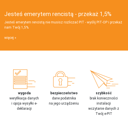
Jesteś emerytem rencistą - przekaż 1,5%
Jesteś emerytem rencistą nie musisz rozliczać PIT - wyślij PIT‑OP i przekaż
nam Twój 1,5%
więcej
wygoda
bezpieczeństwo
szybkość
weryfikacja danych
dane podatnika
brak konieczności
i opcja wysyłki e-
na jego urządzeniu
instalacji
deklaracji
wczytanie danych z
Twój e-PIT