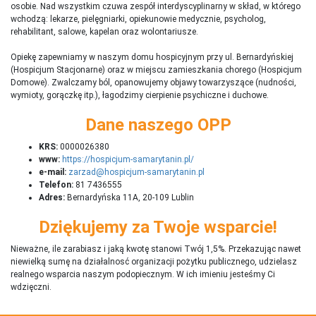
osobie. Nad wszystkim czuwa zespół interdyscyplinarny w skład, w którego
wchodzą: lekarze, pielęgniarki, opiekunowie medycznie, psycholog,
rehabilitant, salowe, kapelan oraz wolontariusze.
Opiekę zapewniamy w naszym domu hospicyjnym przy ul. Bernardyńskiej
(Hospicjum Stacjonarne) oraz w miejscu zamieszkania chorego (Hospicjum
Domowe). Zwalczamy ból, opanowujemy objawy towarzyszące (nudności,
wymioty, gorączkę itp.), łagodzimy cierpienie psychiczne i duchowe.
Dane naszego OPP
KRS:
0000026380
www:
https://hospicjum-samarytanin.pl/
e-mail:
zarzad@hospicjum-samarytanin.pl
Telefon:
81 7436555
Adres:
Bernardyńska 11A, 20-109 Lublin
Dziękujemy za Twoje wsparcie!
Nieważne, ile zarabiasz i jaką kwotę stanowi Twój 1,5%. Przekazując nawet
niewielką sumę na działalnosć organizacji pożytku publicznego, udzielasz
realnego wsparcia naszym podopiecznym. W ich imieniu jesteśmy Ci
wdzięczni.