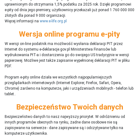
uprawnionym do otrzymania 1,5% podatku za 2025 rok. Dzięki programowi
e-pity od dnia jego premiery, użytkownicy przekazali już ponad 1 760 000 000
złotych dla ponad 9 000 organizacji.
Więcej informacji na
www.e-life.org.pl
Wersja online programu e-pity
W wersji on-line podatnik ma możliwość wysłania deklaracji PIT przez
Internet do systemu e-deklaracje.gov.pl Ministerstwa Finansów lub
wydrukowania PIT-a i dostarczenia go do swojego US tradycyjnie w wersji
papierowej. Możliwe jest także zapisanie wypełnionej deklaracji PIT w pliku
PDF.
Program e-pity online działa we wszystkich najpopularniejszych
przeglądarkach internetowych (Internet Explorer, Firefox, Safari, Opera,
Chrome) zarówno na komputerze, jaki i urządzeniach mobilnych - telefon lub
tablet..
Bezpieczeństwo Twoich danych
Bezpieczeństwo danych to nasz najwyższy priorytet. W odróżnieniu od
innych programów obecnych na rynku,
ż
adne dane osobowe nie są
zapisywane na serwerze - dane zapisywane są i odczytywane tylko na
komputerze użytkownika.