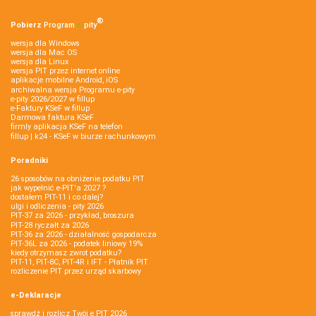
®
Pobierz
Program
e‑
pity
wersja dla Windows
wersja dla Mac OS
wersja dla Linux
wersja PIT przez internet online
aplikacje mobilne Android, iOS
archiwalna wersja Programu e-pity
e-pity 2026/2027 w fillup
e‑Faktury KSeF w fillup
Darmowa faktura KSeF
firmly aplikacja KSeF na telefon
fillup | k24 - KSeF w biurze rachunkowym
Poradniki
26 sposobów na obniżenie podatku PIT
jak wypełnić e-PIT'a 2027 ?
dostałem PIT-11 i co dalej?
ulgi i odliczenia - pity 2026
PIT-37 za 2026 - przykład, broszura
PIT-28 ryczałt za 2026
PIT-36 za 2026 - działalność gospodarcza
PIT-36L za 2026 - podatek liniowy 19%
kiedy otrzymasz zwrot podatku?
PIT-11, PIT-8C, PIT-4R i IFT - Płatnik PIT
rozliczenie PIT przez urząd skarbowy
e-Deklaracje
sprawdź i rozlicz Twój e PIT 2026