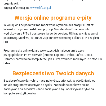
organizacji.
Więcej informacji na
www.e-life.org.pl
Wersja online programu e-pity
W wersji on-line podatnik ma możliwość wysłania deklaracji PIT przez
Internet do systemu e-deklaracje.gov.pl Ministerstwa Finansów lub
wydrukowania PIT-a i dostarczenia go do swojego US tradycyjnie w wersji
papierowej. Możliwe jest także zapisanie wypełnionej deklaracji PIT w pliku
PDF.
Program e-pity online działa we wszystkich najpopularniejszych
przeglądarkach internetowych (Internet Explorer, Firefox, Safari, Opera,
Chrome) zarówno na komputerze, jaki i urządzeniach mobilnych - telefon lub
tablet..
Bezpieczeństwo Twoich danych
Bezpieczeństwo danych to nasz najwyższy priorytet. W odróżnieniu od
innych programów obecnych na rynku,
ż
adne dane osobowe nie są
zapisywane na serwerze - dane zapisywane są i odczytywane tylko na
komputerze użytkownika.