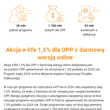
30 mln
1.760 mln
53 mln
pobrań programu
złotych dla OPP
wysłanych e-
deklaracji
Akcja e-life 1,5% dla OPP z darmową
wersją online
Akcja e-life 1,5% dla OPP z darmową wersją online dedykowna jest
wszystkim OPP, uprawnionym do otrzymania 1,5% podatku za 2025 rok.
Program e-pity 2025 on-line aktywnie wspiera Organizacje Pożytku
Publicznego.
W naszym programie do rozliczania e-PITów w 2026 roku wspieramy ideę
1,5%. Wiemy, że wielu z Państwa od lat sympatyzuje i wspiera konkretne
OPP, dlatego podjęliśmy decyzję o udostępnieniu bezpłatnej wersji on-line
naszego programu wszystkim OPP w Polsce, uprawnionym do otrzymania
1,5% podatku za 2025 rok. Dzięki programowi e-pity od dnia jego premiery,
użytkownicy przekazali już ponad 1 760 000 000 złotych dla ponad 9 000