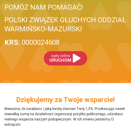
POMÓŻ NAM POMAGAĆ!
POLSKI ZWIĄZEK GŁUCHYCH ODDZIAŁ
WARMIŃSKO-MAZURSKI
KRS:
0000024608
e-pity online
URUCHOM
Dziękujemy za Twoje wsparcie!
Nieważne, ile zarabiasz i jaką kwotę stanowi Twój 1,5%. Przekazując nawet
niewielką sumę na działalnosć organizacji pożytku publicznego, udzielasz
realnego wsparcia naszym podopiecznym. W ich imieniu jesteśmy Ci
wdzięczni.