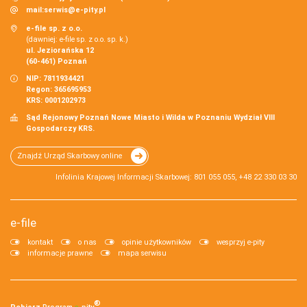
mail:
serwis@e-pity.pl
e-file sp. z o.o.
(dawniej: e-file sp. z o.o. sp. k.)
ul. Jeziorańska 12
(60-461) Poznań
NIP: 7811934421
Regon: 365695953
KRS: 0001202973
Sąd Rejonowy Poznań Nowe Miasto i Wilda w Poznaniu Wydział VIII
Gospodarczy KRS.
Znajdź Urząd Skarbowy online
Infolinia Krajowej Informacji Skarbowej: 801 055 055, +48 22 330 03 30
e-file
kontakt
o nas
opinie użytkowników
wesprzyj e-pity
informacje prawne
mapa serwisu
®