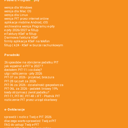
Pobierz
Program
e‑
pity
wersja dla Windows
wersja dla Mac OS
wersja dla Linux
wersja PIT przez internet online
aplikacje mobilne Android, iOS
archiwalna wersja Programu e-pity
e-pity 2026/2027 w fillup
e‑Faktury KSeF w fillup
Darmowa faktura KSeF
firmly aplikacja KSeF na telefon
fillup | k24 - KSeF w biurze rachunkowym
Poradniki
26 sposobów na obniżenie podatku PIT
jak wypełnić e-PIT'a 2027 ?
dostałem PIT-11 i co dalej?
ulgi i odliczenia - pity 2026
PIT-37 za 2026 - przykład, broszura
PIT-28 ryczałt za 2026
PIT-36 za 2026 - działalność gospodarcza
PIT-36L za 2026 - podatek liniowy 19%
kiedy otrzymasz zwrot podatku?
PIT-11, PIT-8C, PIT-4R i IFT - Płatnik PIT
rozliczenie PIT przez urząd skarbowy
e-Deklaracje
sprawdź i rozlicz Twój e PIT 2026
dlaczego warto sprawdzić Twój e-PIT
FAQ do usługi Twój e-PIT