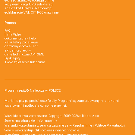
e-Urząd Skarbowy obsługa online
kody weryfikacji UPO e-deklaracji
znajdź kod Urzędu Skarbowego
e-deklaracje VAT, CIT, PCC oraz inne
Pomoc
FAQ
filmy Video
dokumentacja - help
kalkulatory podatkowe
darmowy e-book PIT-11
aktualności e-pity
dane techniczne API, XML
Dysk e-pity
Twoje zgłoszenie lub opinia
Program e-pity® Najlepsze w POLSCE.
Marki: "e-pity po prostu" oraz "e-pity Program" są zarejestrowanymi znakami
towarowymi i podlegają ochronie prawnej.
Wszelkie prawa zastrzeżone. Copyright 2009-2026
e-file sp. z o.o.
Serwis ma charakter informacyjny.
Warunki korzystania z serwisu zawarte są w
Regulaminie
i
Polityce Prywatności
.
Serwis wykorzystuje
pliki cookies i inne technologie
.