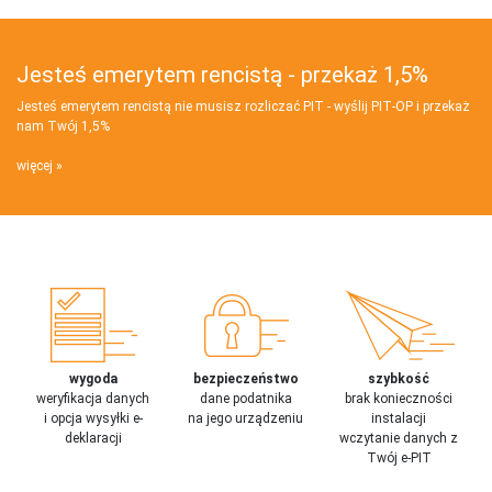
Jesteś emerytem rencistą - przekaż 1,5%
Jesteś emerytem rencistą nie musisz rozliczać PIT - wyślij PIT‑OP i przekaż
nam Twój 1,5%
więcej
wygoda
bezpieczeństwo
szybkość
weryfikacja danych
dane podatnika
brak konieczności
i opcja wysyłki e-
na jego urządzeniu
instalacji
deklaracji
wczytanie danych z
Twój e-PIT