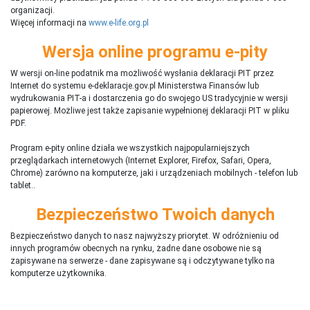
organizacji.
Więcej informacji na
www.e-life.org.pl
Wersja online programu e-pity
W wersji on-line podatnik ma możliwość wysłania deklaracji PIT przez
Internet do systemu e-deklaracje.gov.pl Ministerstwa Finansów lub
wydrukowania PIT-a i dostarczenia go do swojego US tradycyjnie w wersji
papierowej. Możliwe jest także zapisanie wypełnionej deklaracji PIT w pliku
PDF.
Program e-pity online działa we wszystkich najpopularniejszych
przeglądarkach internetowych (Internet Explorer, Firefox, Safari, Opera,
Chrome) zarówno na komputerze, jaki i urządzeniach mobilnych - telefon lub
tablet..
Bezpieczeństwo Twoich danych
Bezpieczeństwo danych to nasz najwyższy priorytet. W odróżnieniu od
innych programów obecnych na rynku,
ż
adne dane osobowe nie są
zapisywane na serwerze - dane zapisywane są i odczytywane tylko na
komputerze użytkownika.