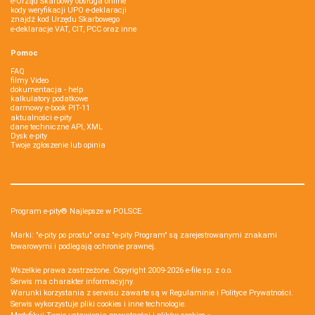
e-Urząd Skarbowy obsługa online
kody weryfikacji UPO e-deklaracji
znajdź kod Urzędu Skarbowego
e-deklaracje VAT, CIT, PCC oraz inne
Pomoc
FAQ
filmy Video
dokumentacja - help
kalkulatory podatkowe
darmowy e-book PIT-11
aktualności e-pity
dane techniczne API, XML
Dysk e-pity
Twoje zgłoszenie lub opinia
Program e-pity® Najlepsze w POLSCE.
Marki: "e-pity po prostu" oraz "e-pity Program" są zarejestrowanymi znakami
towarowymi i podlegają ochronie prawnej.
Wszelkie prawa zastrzeżone. Copyright 2009-2026
e-file sp. z o.o.
Serwis ma charakter informacyjny.
Warunki korzystania z serwisu zawarte są w
Regulaminie
i
Polityce Prywatności
.
Serwis wykorzystuje
pliki cookies i inne technologie
.