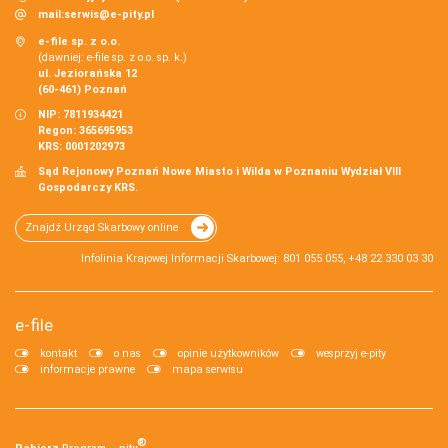
mail:
serwis@e-pity.pl
e-file sp. z o.o.
(dawniej: e-file sp. z o.o. sp. k.)
ul. Jeziorańska 12
(60-461) Poznań
NIP: 7811934421
Regon: 365695953
KRS: 0001202973
Sąd Rejonowy Poznań Nowe Miasto i Wilda w Poznaniu Wydział VIII
Gospodarczy KRS.
Znajdź Urząd Skarbowy online
Infolinia Krajowej Informacji Skarbowej: 801 055 055, +48 22 330 03 30
e-file
kontakt
o nas
opinie użytkowników
wesprzyj e-pity
informacje prawne
mapa serwisu
®