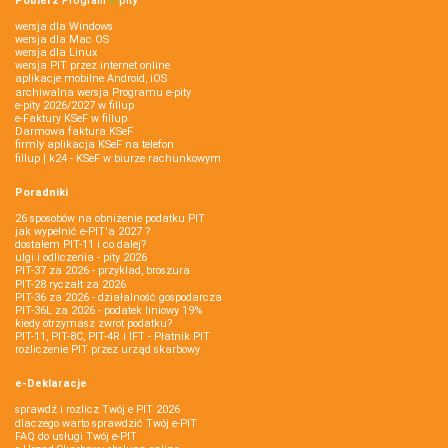
Pobierz
Program
e‑
pity
wersja dla Windows
wersja dla Mac OS
wersja dla Linux
wersja PIT przez internet online
aplikacje mobilne Android, iOS
archiwalna wersja Programu e-pity
e-pity 2026/2027 w fillup
e‑Faktury KSeF w fillup
Darmowa faktura KSeF
firmly aplikacja KSeF na telefon
fillup | k24 - KSeF w biurze rachunkowym
Poradniki
26 sposobów na obniżenie podatku PIT
jak wypełnić e-PIT'a 2027 ?
dostałem PIT-11 i co dalej?
ulgi i odliczenia - pity 2026
PIT-37 za 2026 - przykład, broszura
PIT-28 ryczałt za 2026
PIT-36 za 2026 - działalność gospodarcza
PIT-36L za 2026 - podatek liniowy 19%
kiedy otrzymasz zwrot podatku?
PIT-11, PIT-8C, PIT-4R i IFT - Płatnik PIT
rozliczenie PIT przez urząd skarbowy
e-Deklaracje
sprawdź i rozlicz Twój e PIT 2026
dlaczego warto sprawdzić Twój e-PIT
FAQ do usługi Twój e-PIT