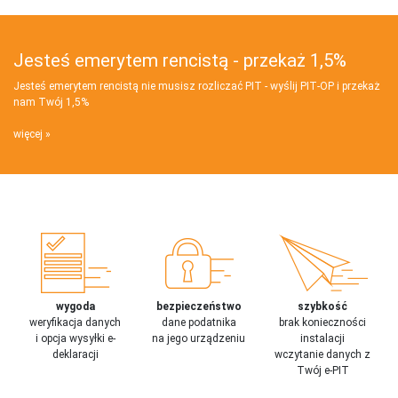
Jesteś emerytem rencistą - przekaż 1,5%
Jesteś emerytem rencistą nie musisz rozliczać PIT - wyślij PIT‑OP i przekaż
nam Twój 1,5%
więcej
wygoda
bezpieczeństwo
szybkość
weryfikacja danych
dane podatnika
brak konieczności
i opcja wysyłki e-
na jego urządzeniu
instalacji
deklaracji
wczytanie danych z
Twój e-PIT