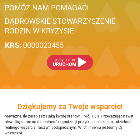
POMÓŻ NAM POMAGAĆ!
DĄBROWSKIE STOWARZYSZENIE
RODZIN W KRYZYSIE
KRS:
0000023455
e-pity online
URUCHOM
Dziękujemy za Twoje wsparcie!
Nieważne, ile zarabiasz i jaką kwotę stanowi Twój 1,5%. Przekazując nawet
niewielką sumę na działalnosć organizacji pożytku publicznego, udzielasz
realnego wsparcia naszym podopiecznym. W ich imieniu jesteśmy Ci
wdzięczni.