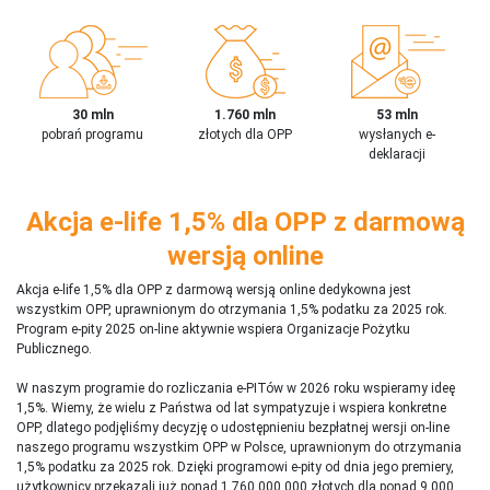
30 mln
1.760 mln
53 mln
pobrań programu
złotych dla OPP
wysłanych e-
deklaracji
Akcja e-life 1,5% dla OPP z darmową
wersją online
Akcja e-life 1,5% dla OPP z darmową wersją online dedykowna jest
wszystkim OPP, uprawnionym do otrzymania 1,5% podatku za 2025 rok.
Program e-pity 2025 on-line aktywnie wspiera Organizacje Pożytku
Publicznego.
W naszym programie do rozliczania e-PITów w 2026 roku wspieramy ideę
1,5%. Wiemy, że wielu z Państwa od lat sympatyzuje i wspiera konkretne
OPP, dlatego podjęliśmy decyzję o udostępnieniu bezpłatnej wersji on-line
naszego programu wszystkim OPP w Polsce, uprawnionym do otrzymania
1,5% podatku za 2025 rok. Dzięki programowi e-pity od dnia jego premiery,
użytkownicy przekazali już ponad 1 760 000 000 złotych dla ponad 9 000