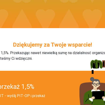
Dziękujemy za Twoje wsparcie!
j 1,5%. Przekazując nawet niewielką sumę na działalnosć organiz
teśmy Ci wdzięczni.
przekaż 1,5%
T - wyślij PIT‑OP i przekaż