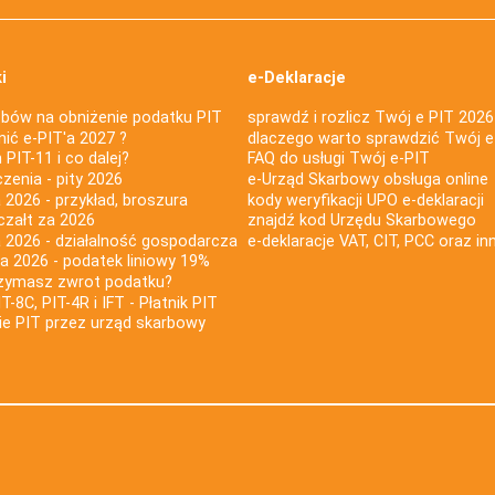
i
e-Deklaracje
bów na obniżenie podatku PIT
sprawdź i rozlicz Twój e PIT 2026
nić e-PIT'a 2027 ?
dlaczego warto sprawdzić Twój e
PIT-11 i co dalej?
FAQ do usługi Twój e-PIT
iczenia - pity 2026
e-Urząd Skarbowy obsługa online
 2026 - przykład, broszura
kody weryfikacji UPO e-deklaracji
czałt za 2026
znajdź kod Urzędu Skarbowego
a 2026 - działalność gospodarcza
e-deklaracje VAT, CIT, PCC oraz in
za 2026 - podatek liniowy 19%
rzymasz zwrot podatku?
IT-8C, PIT-4R i IFT - Płatnik PIT
nie PIT przez urząd skarbowy