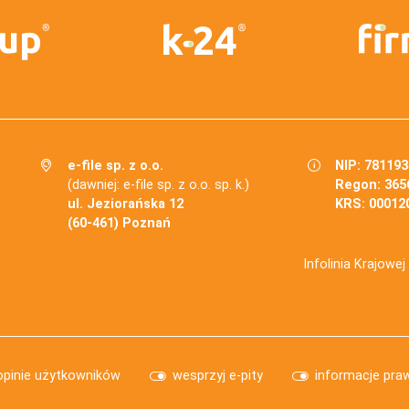
e-file sp. z o.o.
NIP: 78119
(dawniej: e-file sp. z o.o. sp. k.)
Regon: 365
ul. Jeziorańska 12
KRS: 00012
(60-461) Poznań
Infolinia Krajowe
opinie użytkowników
wesprzyj e-pity
informacje pra