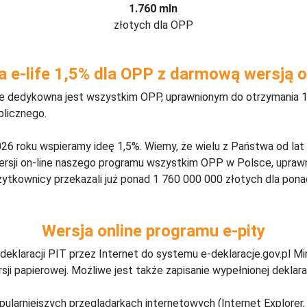
1.760 mln
złotych dla OPP
a e-life 1,5% dla OPP z darmową wersją o
ine dedykowna jest wszystkim OPP, uprawnionym do otrzymania 1
blicznego.
26 roku wspieramy ideę 1,5%. Wiemy, że wielu z Państwa od lat
wersji on-line naszego programu wszystkim OPP w Polsce, upraw
żytkownicy przekazali już ponad 1 760 000 000 złotych dla ponad
Wersja online programu e-pity
deklaracji PIT przez Internet do systemu e-deklaracje.gov.pl M
ji papierowej. Możliwe jest także zapisanie wypełnionej deklarac
pularniejszych przeglądarkach internetowych (Internet Explorer, 