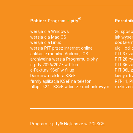
®
Pobierz
Program
e‑
pity
Poradnik
wersja dla Windows
26 sposo
wersja dla Mac OS
jak wypeł
wersja dla Linux
dostałem 
wersja PIT przez internet online
ulgi i odl
aplikacje mobilne Android, iOS
PIT-37 za
archiwalna wersja Programu e-pity
PIT-28 ry
e-pity 2026/2027 w fillup
PIT-36 z
e‑Faktury KSeF w fillup
PIT-36L 
Darmowa faktura KSeF
kiedy ot
firmly aplikacja KSeF na telefon
PIT-11, P
fillup | k24 - KSeF w biurze rachunkowym
rozlicze
Program e-pity® Najlepsze w POLSCE.