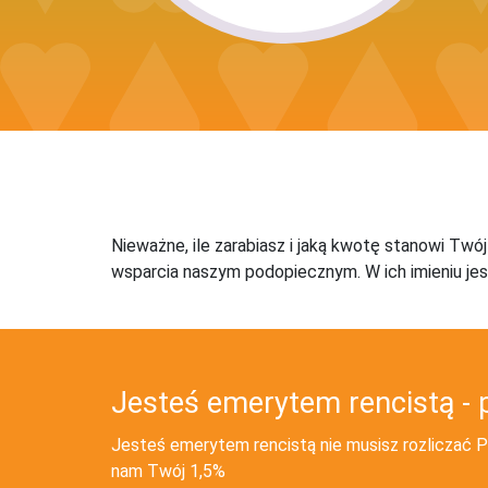
Nieważne, ile zarabiasz i jaką kwotę stanowi Twó
wsparcia naszym podopiecznym. W ich imieniu jes
Jesteś emerytem rencistą - 
Jesteś emerytem rencistą nie musisz rozliczać PI
nam Twój 1,5%