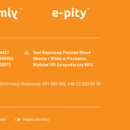
34421
Sąd Rejonowy Poznań Nowe
695953
Miasto i Wilda w Poznaniu
02973
Wydział VIII Gospodarczy KRS.
j Informacji Skarbowej: 801 055 055, +48 22 330 03 30
wne
mapa serwisu