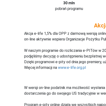
30 mln
pobrań programu
Akcj
Akcja e-life 1,5% dla OPP z darmową wersją onl
on-line aktywnie wspiera Organizacje Pożytku Pu
W naszym programie do rozliczania e-PITów w 20
podjęliśmy decyzję o udostępnieniu bezpłatnej 
Dzięki programowi e-pity od dnia jego premiery, u
Więcej informacji na
www.e-life.org.pl
W wersji on-line podatnik ma możliwość wysłania 
dostarczenia go do swojego US tradycyjnie w wers
Program e-pity online działa we wszystkich najpo