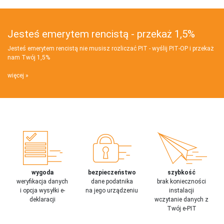
Jesteś emerytem rencistą - przekaż 1,5%
Jesteś emerytem rencistą nie musisz rozliczać PIT - wyślij PIT‑OP i przekaż
nam Twój 1,5%
więcej
wygoda
bezpieczeństwo
szybkość
weryfikacja danych
dane podatnika
brak konieczności
i opcja wysyłki e-
na jego urządzeniu
instalacji
deklaracji
wczytanie danych z
Twój e-PIT