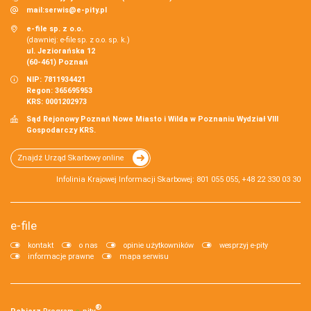
mail:
serwis@e-pity.pl
e-file sp. z o.o.
(dawniej: e-file sp. z o.o. sp. k.)
ul. Jeziorańska 12
(60-461) Poznań
NIP: 7811934421
Regon: 365695953
KRS: 0001202973
Sąd Rejonowy Poznań Nowe Miasto i Wilda w Poznaniu Wydział VIII
Gospodarczy KRS.
Znajdź Urząd Skarbowy online
Infolinia Krajowej Informacji Skarbowej: 801 055 055, +48 22 330 03 30
e-file
kontakt
o nas
opinie użytkowników
wesprzyj e-pity
informacje prawne
mapa serwisu
®