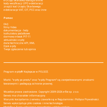
e-Urząd Skarbowy obsługa online
kody weryfikacji UPO e-deklaracji
znajdź kod Urzędu Skarbowego
e-deklaracje VAT, CIT, PCC oraz inne
Pomoc
FAQ
filmy Video
dokumentacja - help
kalkulatory podatkowe
darmowy e-book PIT-11
aktualności e-pity
dane techniczne API, XML
Dysk e-pity
Twoje zgłoszenie lub opinia
Program e-pity® Najlepsze w POLSCE.
Marki: "e-pity po prostu" oraz "e-pity Program" są zarejestrowanymi znakami
towarowymi i podlegają ochronie prawnej.
Wszelkie prawa zastrzeżone. Copyright 2009-2026
e-file sp. z o.o.
Serwis ma charakter informacyjny.
Warunki korzystania z serwisu zawarte są w
Regulaminie
i
Polityce Prywatności
.
Serwis wykorzystuje
pliki cookies i inne technologie
.