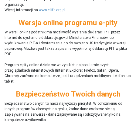
organizacji.
Więcej informacji na
www.e-life.org.pl
Wersja online programu e-pity
W wersji on-line podatnik ma możliwość wysłania deklaracji PIT przez
Internet do systemu e-deklaracje.gov.pl Ministerstwa Finansów lub
wydrukowania PIT-a i dostarczenia go do swojego US tradycyjnie w wersji
papierowej. Możliwe jest także zapisanie wypełnionej deklaracji PIT w pliku
PDF.
Program e-pity online działa we wszystkich najpopularniejszych
przeglądarkach internetowych (Internet Explorer, Firefox, Safari, Opera,
Chrome) zarówno na komputerze, jaki i urządzeniach mobilnych - telefon lub
tablet..
Bezpieczeństwo Twoich danych
Bezpieczeństwo danych to nasz najwyższy priorytet. W odróżnieniu od
innych programów obecnych na rynku,
ż
adne dane osobowe nie są
zapisywane na serwerze - dane zapisywane są i odczytywane tylko na
komputerze użytkownika.