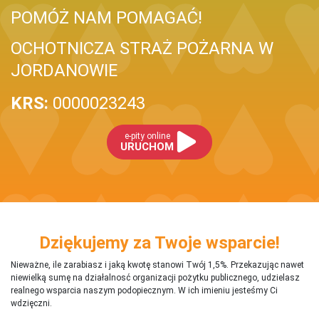
POMÓŻ NAM POMAGAĆ!
OCHOTNICZA STRAŻ POŻARNA W
JORDANOWIE
KRS:
0000023243
e-pity online
URUCHOM
Dziękujemy za Twoje wsparcie!
Nieważne, ile zarabiasz i jaką kwotę stanowi Twój 1,5%. Przekazując nawet
niewielką sumę na działalnosć organizacji pożytku publicznego, udzielasz
realnego wsparcia naszym podopiecznym. W ich imieniu jesteśmy Ci
wdzięczni.