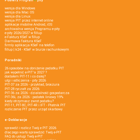
Pobierz
Program
e‑
pity
wersja dla Windows
wersja dla Mac OS
wersja dla Linux
wersja PIT przez internet online
aplikacje mobilne Android, iOS
archiwalna wersja Programu e-pity
e-pity 2026/2027 w fillup
e‑Faktury KSeF w fillup
Darmowa faktura KSeF
firmly aplikacja KSeF na telefon
fillup | k24 - KSeF w biurze rachunkowym
Poradniki
26 sposobów na obniżenie podatku PIT
jak wypełnić e-PIT'a 2027 ?
dostałem PIT-11 i co dalej?
ulgi i odliczenia - pity 2026
PIT-37 za 2026 - przykład, broszura
PIT-28 ryczałt za 2026
PIT-36 za 2026 - działalność gospodarcza
PIT-36L za 2026 - podatek liniowy 19%
kiedy otrzymasz zwrot podatku?
PIT-11, PIT-8C, PIT-4R i IFT - Płatnik PIT
rozliczenie PIT przez urząd skarbowy
e-Deklaracje
sprawdź i rozlicz Twój e PIT 2026
dlaczego warto sprawdzić Twój e-PIT
FAQ do usługi Twój e-PIT