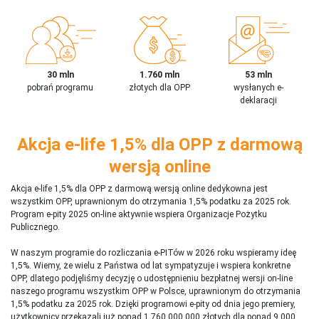
30 mln
1.760 mln
53 mln
pobrań programu
złotych dla OPP
wysłanych e-
deklaracji
Akcja e-life 1,5% dla OPP z darmową
wersją online
Akcja e-life 1,5% dla OPP z darmową wersją online dedykowna jest
wszystkim OPP, uprawnionym do otrzymania 1,5% podatku za 2025 rok.
Program e-pity 2025 on-line aktywnie wspiera Organizacje Pożytku
Publicznego.
W naszym programie do rozliczania e-PITów w 2026 roku wspieramy ideę
1,5%. Wiemy, że wielu z Państwa od lat sympatyzuje i wspiera konkretne
OPP, dlatego podjęliśmy decyzję o udostępnieniu bezpłatnej wersji on-line
naszego programu wszystkim OPP w Polsce, uprawnionym do otrzymania
1,5% podatku za 2025 rok. Dzięki programowi e-pity od dnia jego premiery,
użytkownicy przekazali już ponad 1 760 000 000 złotych dla ponad 9 000