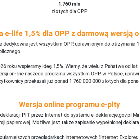
1.760 mln
złotych dla OPP
a e-life 1,5% dla OPP z darmową wersją o
ine dedykowna jest wszystkim OPP, uprawnionym do otrzymania 1
blicznego.
26 roku wspieramy ideę 1,5%. Wiemy, że wielu z Państwa od lat
wersji on-line naszego programu wszystkim OPP w Polsce, upraw
żytkownicy przekazali już ponad 1 760 000 000 złotych dla ponad
Wersja online programu e-pity
deklaracji PIT przez Internet do systemu e-deklaracje.gov.pl M
ji papierowej. Możliwe jest także zapisanie wypełnionej deklarac
pularniejszych przeglądarkach internetowych (Internet Explorer, 