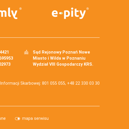
34421
Sąd Rejonowy Poznań Nowe
695953
Miasto i Wilda w Poznaniu
02973
Wydział VIII Gospodarczy KRS.
j Informacji Skarbowej: 801 055 055, +48 22 330 03 30
wne
mapa serwisu