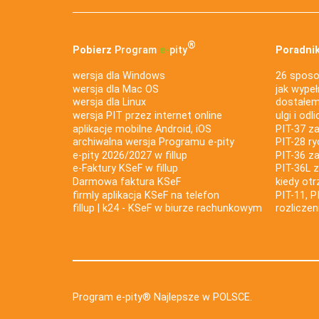
®
Pobierz
Program
e‑
pity
Poradnik
wersja dla Windows
26 sposo
wersja dla Mac OS
jak wypeł
wersja dla Linux
dostałem 
wersja PIT przez internet online
ulgi i odl
aplikacje mobilne Android, iOS
PIT-37 za
archiwalna wersja Programu e-pity
PIT-28 ry
e-pity 2026/2027 w fillup
PIT-36 z
e‑Faktury KSeF w fillup
PIT-36L 
Darmowa faktura KSeF
kiedy ot
firmly aplikacja KSeF na telefon
PIT-11, P
fillup | k24 - KSeF w biurze rachunkowym
rozlicze
Program e-pity® Najlepsze w POLSCE.