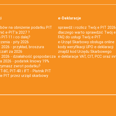
i
e-Deklaracje
bów na obniżenie podatku PIT
sprawdź i rozlicz Twój e PIT 2026
nić e-PIT'a 2027 ?
dlaczego warto sprawdzić Twój e
PIT-11 i co dalej?
FAQ do usługi Twój e-PIT
iczenia - pity 2026
e-Urząd Skarbowy obsługa online
 2026 - przykład, broszura
kody weryfikacji UPO e-deklaracji
czałt za 2026
znajdź kod Urzędu Skarbowego
a 2026 - działalność gospodarcza
e-deklaracje VAT, CIT, PCC oraz in
za 2026 - podatek liniowy 19%
rzymasz zwrot podatku?
IT-8C, PIT-4R i IFT - Płatnik PIT
nie PIT przez urząd skarbowy