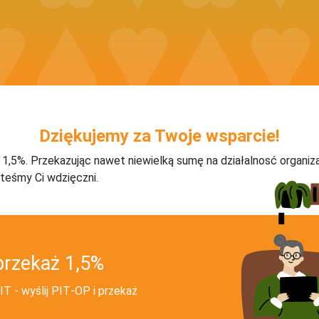
Dziękujemy za Twoje wsparcie!
j 1,5%. Przekazując nawet niewielką sumę na działalnosć organiz
teśmy Ci wdzięczni.
przekaż 1,5%
T - wyślij PIT‑OP i przekaż