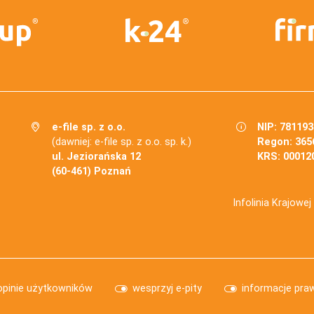
e-file sp. z o.o.
NIP: 78119
(dawniej: e-file sp. z o.o. sp. k.)
Regon: 365
ul. Jeziorańska 12
KRS: 00012
(60-461) Poznań
Infolinia Krajowe
opinie użytkowników
wesprzyj e-pity
informacje pra