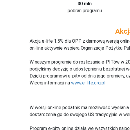
30 mln
pobrań programu
Akcj
Akcja e-life 1,5% dla OPP z darmową wersją onl
on-line aktywnie wspiera Organizacje Pożytku Pu
W naszym programie do rozliczania e-PITów w 20
podjęliśmy decyzję o udostępnieniu bezpłatnej 
Dzięki programowi e-pity od dnia jego premiery, u
Więcej informacji na
www.e-life.org.pl
W wersji on-line podatnik ma możliwość wysłania 
dostarczenia go do swojego US tradycyjnie w wers
Program e-pity online działa we wszystkich najpo