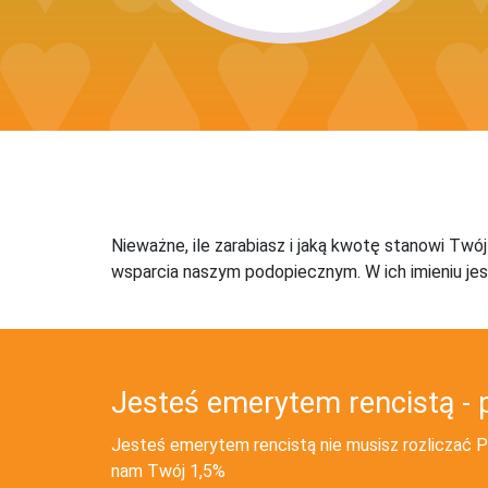
Nieważne, ile zarabiasz i jaką kwotę stanowi Twó
wsparcia naszym podopiecznym. W ich imieniu jes
Jesteś emerytem rencistą - 
Jesteś emerytem rencistą nie musisz rozliczać PI
nam Twój 1,5%